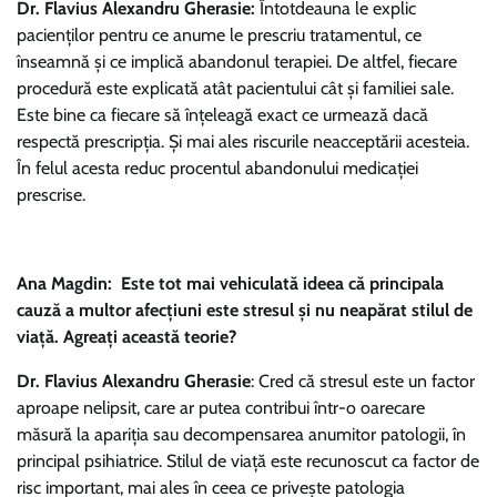
Dr. Flavius Alexandru Gherasie:
Întotdeauna le explic
pacienților pentru ce anume le prescriu tratamentul, ce
înseamnă și ce implică abandonul terapiei. De altfel, fiecare
procedură este explicată atât pacientului cât și familiei sale.
Este bine ca fiecare să înțeleagă exact ce urmează dacă
respectă prescripția. Și mai ales riscurile neacceptării acesteia.
În felul acesta reduc procentul abandonului medicației
prescrise.
Ana Magdin: Este tot mai vehiculată ideea că principala
cauză a multor afecțiuni este stresul și nu neapărat stilul de
viață. Agreați această teorie?
Dr. Flavius Alexandru Gherasie
: Cred că stresul este un factor
aproape nelipsit, care ar putea contribui într-o oarecare
măsură la apariția sau decompensarea anumitor patologii, în
principal psihiatrice. Stilul de viață este recunoscut ca factor de
risc important, mai ales în ceea ce privește patologia