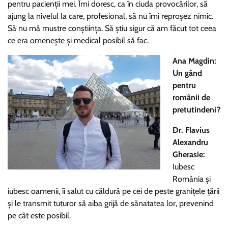
pentru pacienții mei. Îmi doresc, ca în ciuda provocărilor, să
ajung la nivelul la care, profesional, să nu îmi reproșez nimic.
Să nu mă mustre conștiința. Să știu sigur că am făcut tot ceea
ce era omenește și medical posibil să fac.
Ana Magdin:
Un gând
pentru
românii de
pretutindeni?
Dr. Flavius
Alexandru
Gherasie:
Iubesc
România și
iubesc oamenii, îi salut cu căldură pe cei de peste granițele țării
și le transmit tuturor să aiba grijă de sănatatea lor, prevenind
pe cât este posibil.