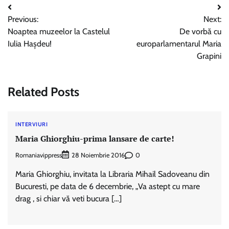
Navigare
Previous:
Next:
în
Noaptea muzeelor la Castelul
De vorbă cu
articole
Iulia Hașdeu!
europarlamentarul Maria
Grapini
Related Posts
INTERVIURI
Maria Ghiorghiu-prima lansare de carte!
Romaniavippress
0
28 Noiembrie 2016
Maria Ghiorghiu, invitata la Libraria Mihail Sadoveanu din
Bucuresti, pe data de 6 decembrie, „Va astept cu mare
drag , si chiar vă veti bucura […]