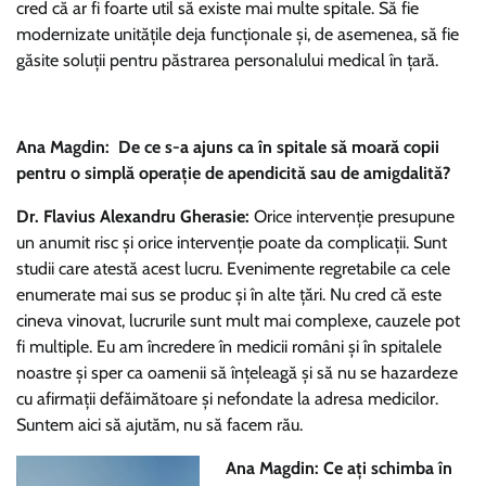
cred că ar fi foarte util să existe mai multe spitale. Să fie
modernizate unitățile deja funcționale și, de asemenea, să fie
găsite soluții pentru păstrarea personalului medical în țară.
Ana Magdin: De ce s-a ajuns ca în spitale să moară copii
pentru o simplă operație de apendicită sau de amigdalită?
Dr. Flavius Alexandru Gherasie:
Orice intervenție presupune
un anumit risc și orice intervenție poate da complicații. Sunt
studii care atestă acest lucru. Evenimente regretabile ca cele
enumerate mai sus se produc și în alte țări. Nu cred că este
cineva vinovat, lucrurile sunt mult mai complexe, cauzele pot
fi multiple. Eu am încredere în medicii români și în spitalele
noastre și sper ca oamenii să înțeleagă și să nu se hazardeze
cu afirmații defăimătoare și nefondate la adresa medicilor.
Suntem aici să ajutăm, nu să facem rău.
Ana Magdin: Ce ați schimba în