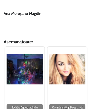
Ana Moroșanu Magdin
Asemanatoare:
Ediția Specială de
RomâniaVipPress, vă