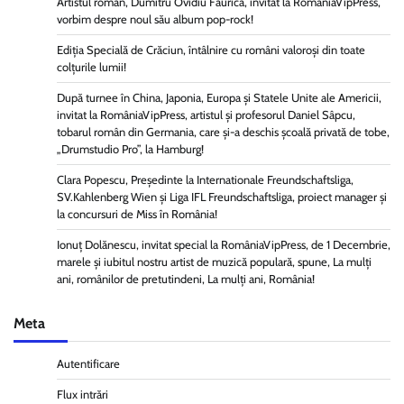
Artistul român, Dumitru Ovidiu Făurică, invitat la RomâniaVipPress,
vorbim despre noul său album pop-rock!
Ediția Specială de Crăciun, întâlnire cu români valoroși din toate
colțurile lumii!
După turnee în China, Japonia, Europa și Statele Unite ale Americii,
invitat la RomâniaVipPress, artistul și profesorul Daniel Sâpcu,
tobarul român din Germania, care și-a deschis școală privată de tobe,
„Drumstudio Pro”, la Hamburg!
Clara Popescu, Președinte la Internationale Freundschaftsliga,
SV.Kahlenberg Wien şi Liga IFL Freundschaftsliga, proiect manager și
la concursuri de Miss în România!
Ionuț Dolănescu, invitat special la RomâniaVipPress, de 1 Decembrie,
marele și iubitul nostru artist de muzică populară, spune, La mulți
ani, românilor de pretutindeni, La mulți ani, România!
Meta
Autentificare
Flux intrări