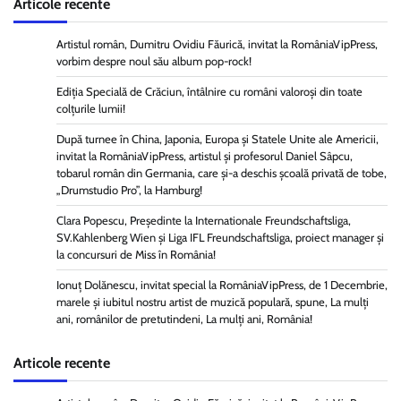
Articole recente
Artistul român, Dumitru Ovidiu Făurică, invitat la RomâniaVipPress,
vorbim despre noul său album pop-rock!
Ediția Specială de Crăciun, întâlnire cu români valoroși din toate
colțurile lumii!
După turnee în China, Japonia, Europa și Statele Unite ale Americii,
invitat la RomâniaVipPress, artistul și profesorul Daniel Sâpcu,
tobarul român din Germania, care și-a deschis școală privată de tobe,
„Drumstudio Pro”, la Hamburg!
Clara Popescu, Președinte la Internationale Freundschaftsliga,
SV.Kahlenberg Wien şi Liga IFL Freundschaftsliga, proiect manager și
la concursuri de Miss în România!
Ionuț Dolănescu, invitat special la RomâniaVipPress, de 1 Decembrie,
marele și iubitul nostru artist de muzică populară, spune, La mulți
ani, românilor de pretutindeni, La mulți ani, România!
Articole recente