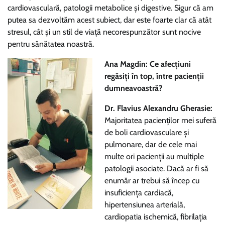
cardiovasculară, patologii metabolice și digestive. Sigur că am
putea sa dezvoltăm acest subiect, dar este foarte clar că atât
stresul, cât și un stil de viață necorespunzător sunt nocive
pentru sănătatea noastră.
Ana Magdin: Ce afecțiuni
regăsiți în top, între pacienții
dumneavoastră?
Dr. Flavius Alexandru Gherasie:
Majoritatea pacienților mei suferă
de boli cardiovasculare și
pulmonare, dar de cele mai
multe ori pacienții au multiple
patologii asociate. Dacă ar fi să
enumăr ar trebui să încep cu
insuficiența cardiacă,
hipertensiunea arterială,
cardiopatia ischemică, fibrilația