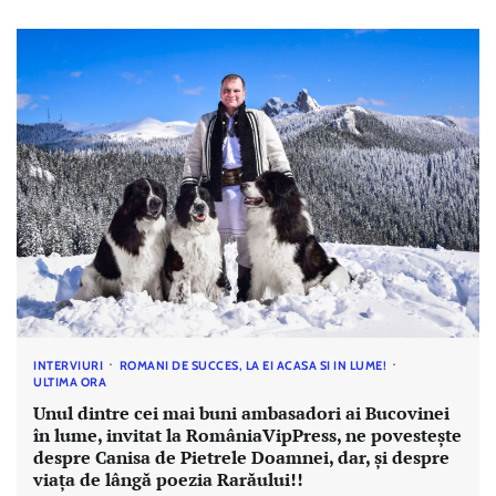
INTERVIURI
ROMANI DE SUCCES, LA EI ACASA SI IN LUME!
ULTIMA ORA
Unul dintre cei mai buni ambasadori ai Bucovinei
în lume, invitat la RomâniaVipPress, ne povestește
despre Canisa de Pietrele Doamnei, dar, și despre
viața de lângă poezia Rarăului!!