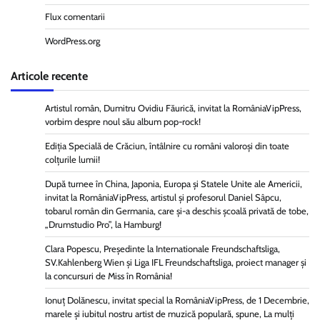
Flux comentarii
WordPress.org
Articole recente
Artistul român, Dumitru Ovidiu Făurică, invitat la RomâniaVipPress,
vorbim despre noul său album pop-rock!
Ediția Specială de Crăciun, întâlnire cu români valoroși din toate
colțurile lumii!
După turnee în China, Japonia, Europa și Statele Unite ale Americii,
invitat la RomâniaVipPress, artistul și profesorul Daniel Sâpcu,
tobarul român din Germania, care și-a deschis școală privată de tobe,
„Drumstudio Pro”, la Hamburg!
Clara Popescu, Președinte la Internationale Freundschaftsliga,
SV.Kahlenberg Wien şi Liga IFL Freundschaftsliga, proiect manager și
la concursuri de Miss în România!
Ionuț Dolănescu, invitat special la RomâniaVipPress, de 1 Decembrie,
marele și iubitul nostru artist de muzică populară, spune, La mulți