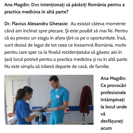
Ana Magdin: Dvs intenționați să părăsiți România pentru a
practica medicina în altă parte?
Dr. Flavius Alexandru Gherasie:
Au existat câteva momente
cănd am înclinat spre plecare. Și este posibil să mai fie. Pentru
că eu privesc un stagiu în afara țării ca pe o oportunitate. Însă,
sunt destul de legat de tot ceea ce înseamnă România, motiv
pentru care sper ca la finalul rezidențiatului să găsesc aici în
țară locul potrivit pentru a practica medicina și nu în altă parte.
Nu este simplu să trăiesti departe de casă, de familie.
Ana Magdin:
Ce provocări
profesionale
întâmpinați
la locul unde
vă
desfășurați
acum