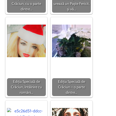
Crăciun, cu o parte
urează un Paște Fericit,
dintre…
și vă…
Ediția Specială de
Ediția Specială de
Crăciun, întâlnire cu
Crăciun – o parte
români…
dintre…