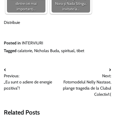
dintre cei mai
Nora și Nada Stîngu,
importanți…
invitate la…
Distribuie
Posted in
INTERVIURI
Tagged
calatorie
,
Nicholas Buda
,
spiritual
,
tibet
Navigare
Previous:
Next:
în
„Eu sunt o adiere de energie
Fotomodelul Nelly Nastase,
articole
pozitiva”!
plange tragedia de la Clubul
Colectiv!:(
Related Posts