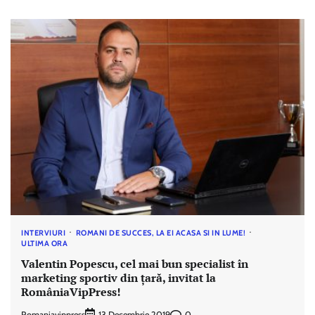
INTERVIURI
ROMANI DE SUCCES, LA EI ACASA SI IN LUME!
ULTIMA ORA
Valentin Popescu, cel mai bun specialist în
marketing sportiv din țară, invitat la
RomâniaVipPress!
Romaniavippress
0
13 Decembrie 2019