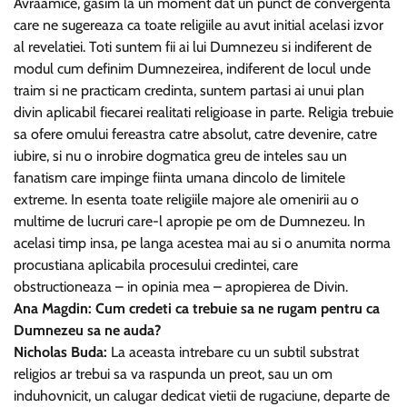
Avraamice, gasim la un moment dat un punct de convergenta
care ne sugereaza ca toate religiile au avut initial acelasi izvor
al revelatiei. Toti suntem fii ai lui Dumnezeu si indiferent de
modul cum definim Dumnezeirea, indiferent de locul unde
traim si ne practicam credinta, suntem partasi ai unui plan
divin aplicabil fiecarei realitati religioase in parte. Religia trebuie
sa ofere omului fereastra catre absolut, catre devenire, catre
iubire, si nu o inrobire dogmatica greu de inteles sau un
fanatism care impinge fiinta umana dincolo de limitele
extreme. In esenta toate religiile majore ale omenirii au o
multime de lucruri care-l apropie pe om de Dumnezeu. In
acelasi timp insa, pe langa acestea mai au si o anumita norma
procustiana aplicabila procesului credintei, care
obstructioneaza – in opinia mea – apropierea de Divin.
Ana Magdin: Cum credeti ca trebuie sa ne rugam pentru ca
Dumnezeu sa ne auda?
Nicholas Buda:
La aceasta intrebare cu un subtil substrat
religios ar trebui sa va raspunda un preot, sau un om
induhovnicit, un calugar dedicat vietii de rugaciune, departe de