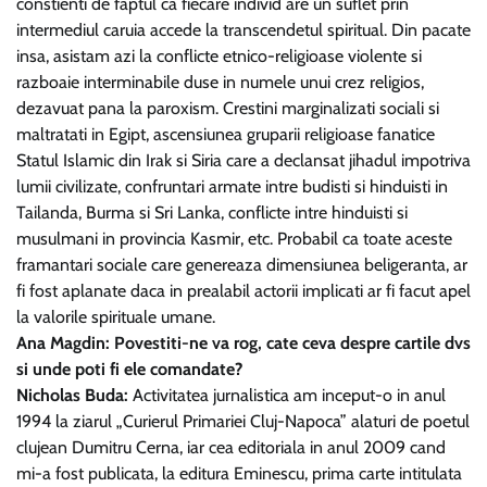
constienti de faptul ca fiecare individ are un suflet prin
intermediul caruia accede la transcendetul spiritual. Din pacate
insa, asistam azi la conflicte etnico-religioase violente si
razboaie interminabile duse in numele unui crez religios,
dezavuat pana la paroxism. Crestini marginalizati sociali si
maltratati in Egipt, ascensiunea gruparii religioase fanatice
Statul Islamic din Irak si Siria care a declansat jihadul impotriva
lumii civilizate, confruntari armate intre budisti si hinduisti in
Tailanda, Burma si Sri Lanka, conflicte intre hinduisti si
musulmani in provincia Kasmir, etc. Probabil ca toate aceste
framantari sociale care genereaza dimensiunea beligeranta, ar
fi fost aplanate daca in prealabil actorii implicati ar fi facut apel
la valorile spirituale umane.
Ana Magdin: Povestiti-ne va rog, cate ceva despre cartile dvs
si unde poti fi ele comandate?
Nicholas Buda:
Activitatea jurnalistica am inceput-o in anul
1994 la ziarul „Curierul Primariei Cluj-Napoca” alaturi de poetul
clujean Dumitru Cerna, iar cea editoriala in anul 2009 cand
mi-a fost publicata, la editura Eminescu, prima carte intitulata