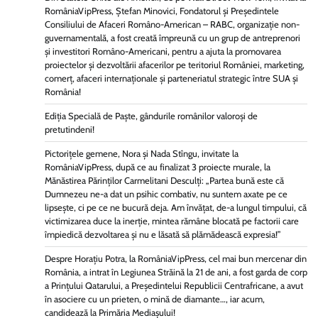
RomâniaVipPress, Ștefan Minovici, Fondatorul și Președintele
Consiliului de Afaceri Româno-American – RABC, organizație non-
guvernamentală, a fost creată împreună cu un grup de antreprenori
și investitori Româno-Americani, pentru a ajuta la promovarea
proiectelor și dezvoltării afacerilor pe teritoriul României, marketing,
comerț, afaceri internaționale și parteneriatul strategic între SUA și
România!
Ediția Specială de Paște, gândurile românilor valoroși de
pretutindeni!
Pictorițele gemene, Nora și Nada Stîngu, invitate la
RomâniaVipPress, după ce au finalizat 3 proiecte murale, la
Mănăstirea Părinților Carmelitani Desculți: „Partea bună este că
Dumnezeu ne-a dat un psihic combativ, nu suntem axate pe ce
lipsește, ci pe ce ne bucură deja. Am învățat, de-a lungul timpului, că
victimizarea duce la inerție, mintea rămâne blocată pe factorii care
împiedică dezvoltarea și nu e lăsată să plămădească expresia!”
Despre Horațiu Potra, la RomâniaVipPress, cel mai bun mercenar din
România, a intrat în Legiunea Străină la 21 de ani, a fost garda de corp
a Prințului Qatarului, a Președintelui Republicii Centrafricane, a avut
în asociere cu un prieten, o mină de diamante…, iar acum,
candidează la Primăria Mediașului!