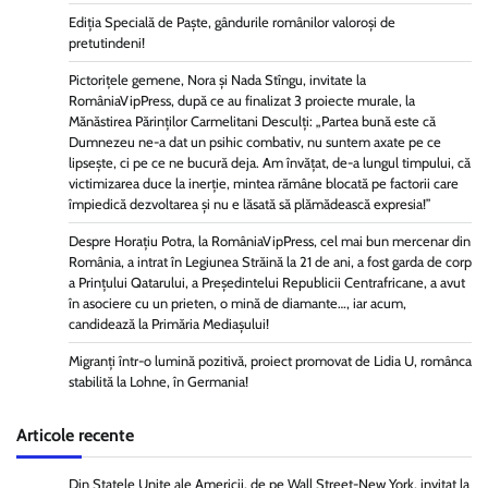
Ediția Specială de Paște, gândurile românilor valoroși de
pretutindeni!
Pictorițele gemene, Nora și Nada Stîngu, invitate la
RomâniaVipPress, după ce au finalizat 3 proiecte murale, la
Mănăstirea Părinților Carmelitani Desculți: „Partea bună este că
Dumnezeu ne-a dat un psihic combativ, nu suntem axate pe ce
lipsește, ci pe ce ne bucură deja. Am învățat, de-a lungul timpului, că
victimizarea duce la inerție, mintea rămâne blocată pe factorii care
împiedică dezvoltarea și nu e lăsată să plămădească expresia!”
Despre Horațiu Potra, la RomâniaVipPress, cel mai bun mercenar din
România, a intrat în Legiunea Străină la 21 de ani, a fost garda de corp
a Prințului Qatarului, a Președintelui Republicii Centrafricane, a avut
în asociere cu un prieten, o mină de diamante…, iar acum,
candidează la Primăria Mediașului!
Migranți într-o lumină pozitivă, proiect promovat de Lidia U, românca
stabilită la Lohne, în Germania!
Articole recente
Din Statele Unite ale Americii, de pe Wall Street-New York, invitat la