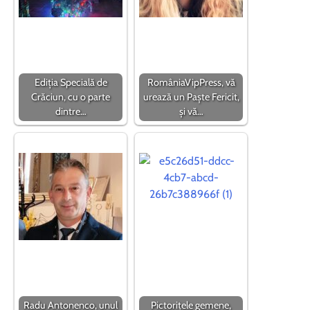
Ediția Specială de
RomâniaVipPress, vă
Crăciun, cu o parte
urează un Paște Fericit,
dintre…
și vă…
Radu Antonenco, unul
Pictorițele gemene,