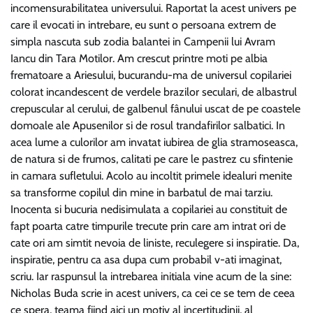
incomensurabilitatea universului. Raportat la acest univers pe
care il evocati in intrebare, eu sunt o persoana extrem de
simpla nascuta sub zodia balantei in Campenii lui Avram
Iancu din Tara Motilor. Am crescut printre moti
pe albia
frematoare a Ariesului, bucurandu-ma de universul copilariei
colorat incandescent de verdele brazilor seculari, de albastrul
crepuscular al cerului, de galbenul fânului uscat de pe coastele
domoale ale Apusenilor si de rosul trandafirilor salbatici. In
acea lume a culorilor am invatat iubirea de glia stramoseasca,
de natura si de frumos, calitati pe care le pastrez cu sfintenie
in camara sufletului. Acolo au incoltit primele idealuri menite
sa transforme copilul din mine in barbatul de mai tarziu.
Inocenta si bucuria nedisimulata a copilariei au constituit de
fapt poarta catre timpurile trecute prin care am intrat ori de
cate ori am simtit nevoia de liniste, reculegere si inspiratie. Da,
inspiratie, pentru ca asa dupa cum probabil v-ati imaginat,
scriu. Iar raspunsul la intrebarea initiala vine acum de la sine:
Nicholas Buda scrie in acest univers, ca cei ce se tem de ceea
ce spera, teama fiind aici un motiv al incertitudinii, al