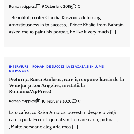
Romaniavippress
0
9 Octombrie 2018
Beautiful painter Claudia Kusznirczuk turning
ambstiousness in to success, „Prince Khalid from Bahrain
asked me to paint his portrait, he like it very much […]
INTERVIURI
ROMANI DE SUCCES, LA EI ACASA SI IN LUME!
ULTIMA ORA
Pictorița Raisa Ambros, care își expune lucrările la
Veneția și Los Angeles, invitată la
RomâniaVipPress!
Romaniavippress
0
10 Februarie 2020
La o cafea, cu Raisa Ambros, povestim despre o viață
care a purtat-o de la jurnalism, la marea artă, pictura…,
„Multe persoane aleg arta mea […]