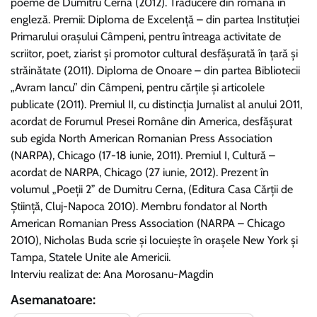
poeme de Dumitru Cerna (2012). Traducere din română în
engleză. Premii: Diploma de Excelență – din partea Instituției
Primarului orașului Câmpeni, pentru întreaga activitate de
scriitor, poet, ziarist și promotor cultural desfășurată în țară și
străinătate (2011). Diploma de Onoare – din partea Bibliotecii
„Avram Iancu” din Câmpeni, pentru cărțile și articolele
publicate (2011). Premiul II, cu distincția Jurnalist al anului 2011,
acordat de Forumul Presei Române din America, desfășurat
sub egida North American Romanian Press Association
(NARPA), Chicago (17-18 iunie, 2011). Premiul I, Cultură –
acordat de NARPA, Chicago (27 iunie, 2012). Prezent în
volumul „Poeții 2” de Dumitru Cerna, (Editura Casa Cărții de
Știință, Cluj-Napoca 2010). Membru fondator al North
American Romanian Press Association (NARPA – Chicago
2010), Nicholas Buda scrie și locuiește în orașele New York și
Tampa, Statele Unite ale Americii.
Interviu realizat de: Ana Morosanu-Magdin
Asemanatoare: