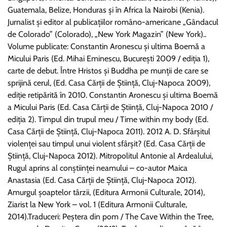
Guatemala, Belize, Honduras și în Africa la Nairobi (Kenia).
Jurnalist și editor al publicațiilor româno-americane „Gândacul
de Colorado” (Colorado), „New York Magazin” (New York)..
Volume publicate: Constantin Aronescu și ultima Boemă a
Micului Paris (Ed. Mihai Eminescu, București 2009 / ediția 1),
carte de debut. Între Hristos și Buddha pe munții de care se
sprijină cerul, (Ed. Casa Cărții de Știință, Cluj-Napoca 2009),
ediție retipărită în 2010. Constantin Aronescu și ultima Boemă
a Micului Paris (Ed. Casa Cărții de Știință, Cluj-Napoca 2010 /
ediția 2). Timpul din trupul meu / Time within my body (Ed.
Casa Cărții de Știință, Cluj-Napoca 2011). 2012 A. D. Sfârșitul
violenței sau timpul unui violent sfârșit? (Ed. Casa Cărții de
Știință, Cluj-Napoca 2012). Mitropolitul Antonie al Ardealului,
Rugul aprins al conștiinței neamului – co-autor Maica
Anastasia (Ed. Casa Cărții de Știință, Cluj-Napoca 2012).
Amurgul șoaptelor târzii, (Editura Armonii Culturale, 2014),
Ziarist la New York – vol. 1 (Editura Armonii Culturale,
2014).Traduceri: Peștera din pom / The Cave Within the Tree,