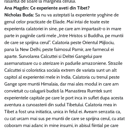
rasaritul de soare la marginea cerului.
Ana Magdin: Ce experiente aveti din Tibet?
Nicholas Buda:
Sa nu va asteptati la experiente yoghine de
genul celor practicate de Eliade. Mai intai de toate este
experienta calatoriei in sine, pe care am impartasit-o in mare
parte in paginile cartii mele „Intre Hristos si Buddha, pe muntii
de care se sprijina cerul”. Calatoria peste Orientul Mijlociu,
pana la New Delhi, peste faimosul Pamir, are farmecul ei
aparte. Survolarea Calcuttei si Deltei Gangelui pare
asemanatoare cu o aterizare in padurile amazoniene. Strazile
Calcuttei si coloristica sociala extrem de variata sunt un alt
capitol al experientei mele in India. Calatoria cu trenul peste
Gange spre muntii Himalaia, dar mai ales modul in care am
convietuit cu calugarii budisti la Manastirea Rumtek sunt
experientele capitale pe care le port inca in suflet dupa acesta
aventura a cunoasterii din sudul Tibetului. Calatoria mea in
Tibet a fost una initiatica, unica in felul ei. Aveam senzatia ca,
cu cat urcam mai sus pe muntii de care se sprijina cerul, cu atat
coboram mai adanc in mine insumi, in abisul fiintial pe care