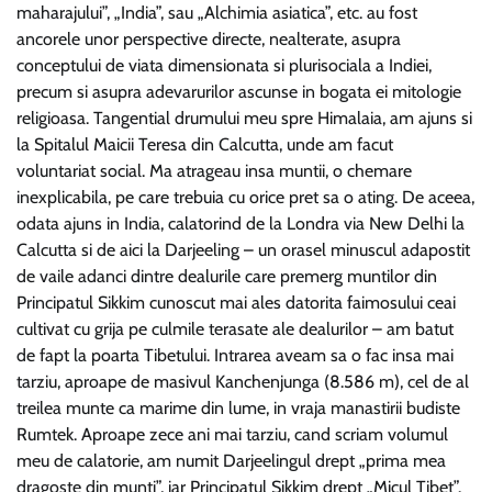
maharajului”, „India”, sau „Alchimia asiatica”, etc. au fost
ancorele unor perspective directe, nealterate, asupra
conceptului de viata dimensionata si plurisociala a Indiei,
precum si asupra adevarurilor ascunse in bogata ei mitologie
religioasa. Tangential drumului meu spre Himalaia, am ajuns si
la Spitalul Maicii Teresa din Calcutta, unde am facut
voluntariat social. Ma atrageau insa muntii, o chemare
inexplicabila, pe care trebuia cu orice pret sa o ating. De aceea,
odata ajuns in India, calatorind de la Londra via New Delhi la
Calcutta si de aici la Darjeeling – un orasel minuscul adapostit
de vaile adanci dintre dealurile care premerg muntilor din
Principatul Sikkim cunoscut mai ales datorita faimosului ceai
cultivat cu grija pe culmile terasate ale dealurilor – am batut
de fapt la poarta Tibetului. Intrarea aveam sa o fac insa mai
tarziu, aproape de masivul Kanchenjunga (8.586 m), cel de al
treilea munte ca marime din lume, in vraja manastirii budiste
Rumtek. Aproape zece ani mai tarziu, cand scriam volumul
meu de calatorie, am numit Darjeelingul drept „prima mea
dragoste din munti”, iar Principatul Sikkim drept „Micul Tibet”.