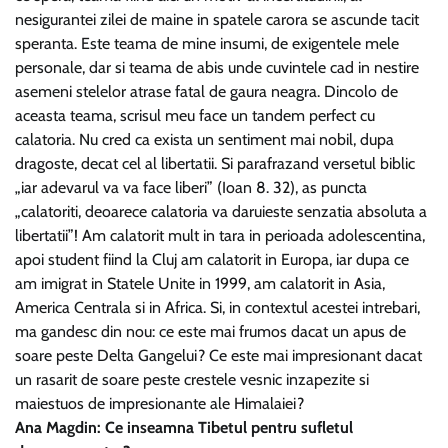
nesigurantei zilei de maine in spatele carora se ascunde tacit
speranta. Este teama de mine insumi, de exigentele mele
personale, dar si teama de abis unde cuvintele cad in nestire
asemeni stelelor atrase fatal de gaura neagra. Dincolo de
aceasta teama, scrisul meu face un tandem perfect cu
calatoria. Nu cred ca exista un sentiment mai nobil, dupa
dragoste, decat cel al libertatii. Si parafrazand versetul biblic
„iar adevarul va va face liberi” (Ioan 8. 32), as puncta
„calatoriti, deoarece calatoria va daruieste senzatia absoluta a
libertatii”! Am calatorit mult in tara in perioada adolescentina,
apoi student fiind la Cluj am calatorit in Europa, iar dupa ce
am imigrat in Statele Unite in 1999, am calatorit in Asia,
America Centrala si in Africa. Si, in contextul acestei intrebari,
ma gandesc din nou: ce este mai frumos dacat un apus de
soare peste Delta Gangelui? Ce este mai impresionant dacat
un rasarit de soare peste crestele vesnic inzapezite si
maiestuos de impresionante ale Himalaiei?
Ana Magdin: Ce inseamna Tibetul pentru sufletul