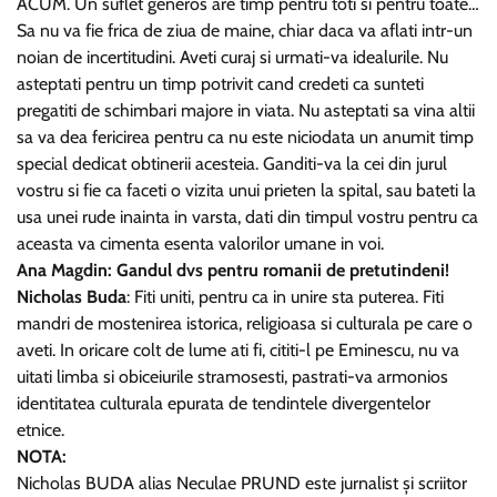
ACUM. Un suflet generos are timp pentru toti si pentru toate…
Sa nu va fie frica de ziua de maine, chiar daca va aflati intr-un
noian de incertitudini. Aveti curaj si urmati-va idealurile. Nu
asteptati pentru un timp potrivit cand credeti ca sunteti
pregatiti de schimbari majore in viata. Nu asteptati sa vina altii
sa va dea fericirea pentru ca nu este niciodata un anumit timp
special dedicat obtinerii acesteia. Ganditi-va la cei din jurul
vostru si fie ca faceti o vizita unui prieten la spital, sau bateti la
usa unei rude inainta in varsta, dati din timpul vostru pentru ca
aceasta va cimenta esenta valorilor umane in voi.
Ana Magdin: Gandul dvs pentru romanii de pretutindeni!
Nicholas Buda
: Fiti uniti, pentru ca in unire sta puterea. Fiti
mandri de mostenirea istorica, religioasa si culturala pe care o
aveti. In oricare colt de lume ati fi, cititi-l pe Eminescu, nu va
uitati limba si obiceiurile stramosesti, pastrati-va armonios
identitatea culturala epurata de tendintele divergentelor
etnice.
NOTA:
Nicholas BUDA alias Neculae PRUND este jurnalist și scriitor