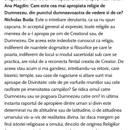
Ana Magdin: Care este cea mai apropiata religie de
Dumnezeu, din punctul dumneavoastra de vedere si de ce?
Nicholas Buda:
Este o intrebare derutanta, ca sa nu spun
capcana. In acceptul general al expresiei, toate religiile au
menirea de a-l apropia pe om de Creatorul sau, de
Dumnezeu. De aceea este indeobste cunoscut ca religia,
indiferent de nuantele dogmatice si filosofice pe care le
poarta, indiferent de locul si modul sacertodal sub care se
practica, are rolul de a reconecta fiintial creatia de Creator. De
aceea stau acum si ma gandesc, intrebandu-va retoric, care
biserici, temple, sau case de rugaciune si altare sunt mai
aproape de Divinitate: cele de pe varfurile muntilor sau cele
rasfirate pe imensitatea campiilor? Se ridica omul catre
Dumnezeu sau se pogoara Dumnezeu catre om? In ultima
instanta raportul de apropiere dintre uman si divin este
determinat nu de altitudine sau de latitudine, ci de atitudinea
umanului vis-a-vis de realitatea divina. Iar daca mergem pe
firul istoriei religioase a omului, dincolo de originea Religiilor