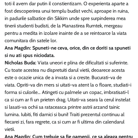
toti il avem dar putin il constientizam. O experienta aparte a
fost descoperirea unui templu budist vechi, aproape in ruina,
in padurile salbatice din Sikkim unde spre surpinderea mea
tinerii studenti budisti, de la Manastirea Rumtek, mergeau
pentru a medita in izolare inainte de a se reintoarce la viata
comunitara din satele lor.
Ana Magdin: Spuneti-ne ceva, orice, din ce doriti sa spuneti
si nu ati spus niciodata.
Nicholas Buda:
Viata uneori e plina de dificultati si suferinte.
Cu toate acestea nu dispretuiti darul vietii, deoarece acesta
este o ocazie unica de a invata si a creste. Bucurati-va de
viata. Opriti-va din mers si uitati-va atent la o floare, studiati-i
forma si culorile… Atingeti cu palmele un copac, imbratisati-l
ca si cum ar fi un prieten drag. Uitati-va seara la cerul instelat
si lasati-va ochii sa rataceasca printre astrii arzand tainic
lumina. Iubiti, fiti darnici si buni! Traiti prezentul continuu al
fiecarei zi, fara regrete, ca si cum ar fi ultima din calendarul
vietii.
Ana Magdin: Cum trebuie sa fie oamenii, ce sa aleaga pentru