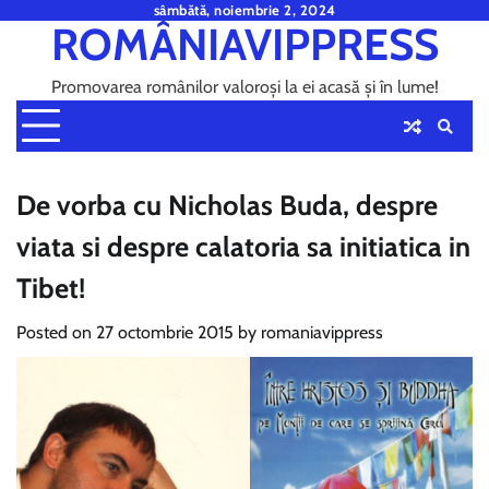
Skip
sâmbătă, noiembrie 2, 2024
ROMÂNIAVIPPRESS
to
content
Promovarea românilor valoroși la ei acasă și în lume!
De vorba cu Nicholas Buda, despre
viata si despre calatoria sa initiatica in
Tibet!
Posted on
27 octombrie 2015
by
romaniavippress