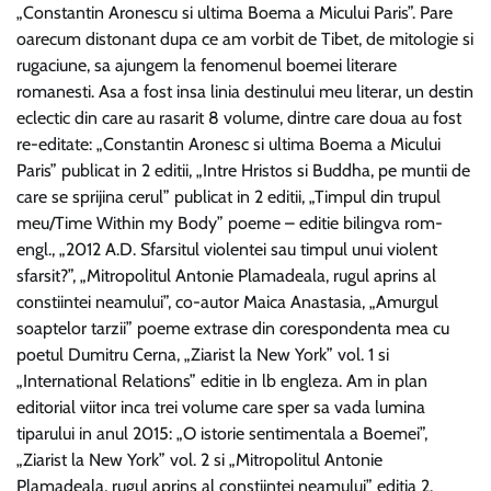
„Constantin Aronescu si ultima Boema a Micului Paris”. Pare
oarecum distonant dupa ce am vorbit de Tibet, de mitologie si
rugaciune, sa ajungem la fenomenul boemei literare
romanesti. Asa a fost insa linia destinului meu literar, un destin
eclectic din care au rasarit 8 volume, dintre care doua au fost
re-editate: „Constantin Aronesc si ultima Boema a Micului
Paris” publicat in 2 editii, „Intre Hristos si Buddha, pe muntii de
care se sprijina cerul” publicat in 2 editii, „Timpul din trupul
meu/Time Within my Body” poeme – editie bilingva rom-
engl., „2012 A.D. Sfarsitul violentei sau timpul unui violent
sfarsit?”, „Mitropolitul Antonie Plamadeala, rugul aprins al
constiintei neamului”, co-autor Maica Anastasia, „Amurgul
soaptelor tarzii” poeme extrase din corespondenta mea cu
poetul Dumitru Cerna, „Ziarist la New York” vol. 1 si
„International Relations” editie in lb engleza. Am in plan
editorial viitor inca trei volume care sper sa vada lumina
tiparului in anul 2015: „O istorie sentimentala a Boemei”,
„Ziarist la New York” vol. 2 si „Mitropolitul Antonie
Plamadeala, rugul aprins al constiintei neamului” editia 2.