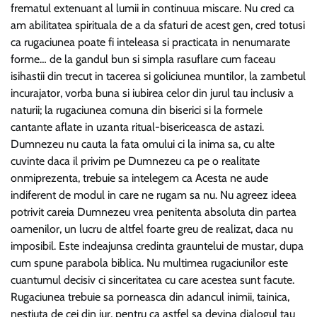
frematul extenuant al lumii in continuua miscare. Nu cred ca
am abilitatea spirituala de a da sfaturi de acest gen, cred totusi
ca rugaciunea poate fi inteleasa si practicata in nenumarate
forme… de la gandul bun si simpla rasuflare cum faceau
isihastii din trecut in tacerea si goliciunea muntilor, la zambetul
incurajator, vorba buna si iubirea celor din jurul tau inclusiv a
naturii; la rugaciunea comuna din biserici si la formele
cantante aflate in uzanta ritual-bisericeasca de astazi.
Dumnezeu nu cauta la fata omului ci la inima sa, cu alte
cuvinte daca il privim pe Dumnezeu ca pe o realitate
onmiprezenta, trebuie sa intelegem ca Acesta ne aude
indiferent de modul in care ne rugam sa nu. Nu agreez ideea
potrivit careia Dumnezeu vrea penitenta absoluta din partea
oamenilor, un lucru de altfel foarte greu de realizat, daca nu
imposibil. Este indeajunsa credinta grauntelui de mustar, dupa
cum spune parabola biblica. Nu multimea rugaciunilor este
cuantumul decisiv ci sinceritatea cu care acestea sunt facute.
Rugaciunea trebuie sa porneasca din adancul inimii, tainica,
nestiuta de cei din jur, pentru ca astfel sa devina dialogul tau