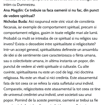
intim cu Dumnezeu.
Ana Magdin: Ce trebuie sa faca oamenii si nu fac, din punct
de vedere spiritual?
Nicholas Buda:
Aici raspunsul este stric vizat de constiinta
fiecaruia, iar exemple de comportament spiritual, precum si
comportament religios, gasim in toate religiile mari ale lumii.
Probabil ca multi se intreaba de ce spiritual si nu religios sau
invers? Exista o deosebire intre spiritualitate si religiozitate?
Intr-un accept general, spiritualitatea defineste un ansamblu
de idei si de sentimente care caracterizeaza o fiinta umana,
sau o colectivitate umana, in ultima instanta un popor, din
punctul de vedere al vietii spirituale si culturale. Cu alte
cuvinte, spiritualitarea nu este un cod de legi, nici doctrina
religioasa. Nu este un ritual si nici credinta. Este atasamentul
fata de tot ceea ce se refera la viata sufletului unui individ.
Comparativ, religiozitatea este atasamentul la tot ceea ce tine
de universul credintei unui individ, unei societati sau unui
popor. Pornind de la aceste premize, oamenii ar trebui sa fie