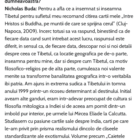
dumneavoastra?
Nicholas Buda:
Pentru a afla ce a insemnat si inseamna
Tibetul pentru sufletul meu recomand citirea cartii mele „Intre
Hristos si Buddha, pe muntii de care se sprijina cerul” (Cluj-
Napoca, 2009). Incerc totusi sa va raspund, binestiind ca de
fiecare data cand sunt intrebat acest lucru, raspunsul este
diferit, in sensul ca, de fiecare data, descopar noi si noi detalii
despre ceea ce Tibetul, ca locatie geografica pe de-o parte,
inseamna pentru mine, dar si despre cum Tibetul, ca motiv
filosofico-religios pe de alta parte, cumuleaza noi valente
menite sa transforme banalitatea geografica intr-o veritabila
ibi patria. Am ajuns in extrema sudica a Tibetului in tomna
anului 1999 printr-un ricoseu determinant al destinului. Initial
aveam alte ganduri, eram intr-adevar preocupat de cultura si
filosofia mitologica a Indiei si de aceea am pornit dintr-un
imbold pur interior, pe urmele lui Mircea Eliade la Calcutta.
Studiasem cu pasiune cartile sale despre India, carti pe care
le-am privit prin prisma realismului dincolo de cliseele
standardizante ale exotismului. Volume precum „Caietele