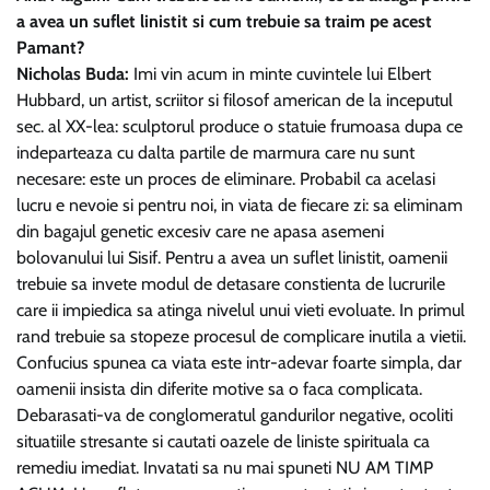
a avea un suflet linistit si cum trebuie sa traim pe acest
Pamant?
Nicholas Buda:
Imi vin acum in minte cuvintele lui Elbert
Hubbard, un artist, scriitor si filosof american de la inceputul
sec. al XX-lea: sculptorul produce o statuie frumoasa dupa ce
indeparteaza cu dalta partile de marmura care nu sunt
necesare: este un proces de eliminare. Probabil ca acelasi
lucru e nevoie si pentru noi, in viata de fiecare zi: sa eliminam
din bagajul genetic excesiv care ne apasa asemeni
bolovanului lui Sisif. Pentru a avea un suflet linistit, oamenii
trebuie sa invete modul de detasare constienta de lucrurile
care ii impiedica sa atinga nivelul unui vieti evoluate. In primul
rand trebuie sa stopeze procesul de complicare inutila a vietii.
Confucius spunea ca viata este intr-adevar foarte simpla, dar
oamenii insista din diferite motive sa o faca complicata.
Debarasati-va de conglomeratul gandurilor negative, ocoliti
situatiile stresante si cautati oazele de liniste spirituala ca
remediu imediat. Invatati sa nu mai spuneti NU AM TIMP