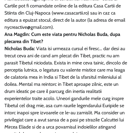
Cartile pot fi comandate online de la editura Casa Cartii de
Stiinta din Cluj-Napoca (www.casacartii.ro) sau in caz ca
editura a epuizat stocul, direct de la autor (la adresa de email
nycreactive@gmail.com
).
Ana Magdin: Cum este viata pentru Nicholas Buda, dupa
plecarea din Tibet?
Nicholas Buda:
Viata isi urmeaza cursul ei firesc… dar desi au
trecut ceva ani de cand am plecat din Tibet, practic nu am
parasit Tibetul niciodata. Exista in mine ceva tainic, dincolo de
perceptia lutnica, o legatura cu valente mistice care ma leaga
de calatoria mea in India si Tibet de la sfarsitul mileniului al
doilea. Mental ma reintorc in Tibet aproape zilnic, este un
drum ideatic pe care il parcurg din inertia realitatii
experientelor traite acolo. Uneori gandurile mele curg inspre
Tibetul cel drag mie, asa cum raurile legendarului Euripide se
intorc inapoi spre izvoarele ce le-au zamislit. Ma consider un
privilegiat care a avut sansa de a pasi pe strazile Calcuttei lui
Mircea Eliade si de a urca povarnisul indoielilor atingand