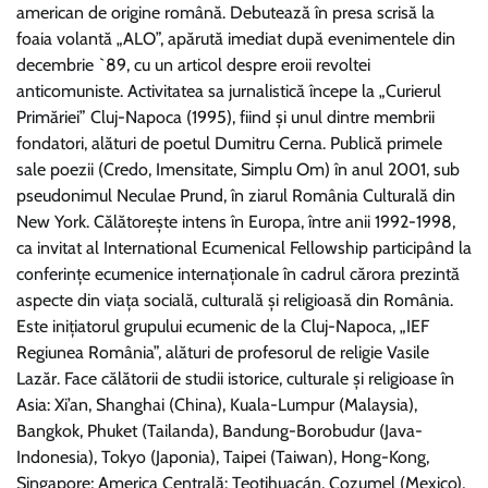
american de origine română. Debutează în presa scrisă la
foaia volantă „ALO”, apărută imediat după evenimentele din
decembrie `89, cu un articol despre eroii revoltei
anticomuniste. Activitatea sa jurnalistică începe la „Curierul
Primăriei” Cluj-Napoca (1995), fiind și unul dintre membrii
fondatori, alături de poetul Dumitru Cerna. Publică primele
sale poezii (Credo, Imensitate, Simplu Om) în anul 2001, sub
pseudonimul Neculae Prund, în ziarul România Culturală din
New York. Călătorește intens în Europa, între anii 1992-1998,
ca invitat al International Ecumenical Fellowship participând la
conferințe ecumenice internaționale în cadrul cărora prezintă
aspecte din viața socială, culturală și religioasă din România.
Este inițiatorul grupului ecumenic de la Cluj-Napoca, „IEF
Regiunea România”, alături de profesorul de religie Vasile
Lazăr. Face călătorii de studii istorice, culturale și religioase în
Asia: Xi’an, Shanghai (China), Kuala-Lumpur (Malaysia),
Bangkok, Phuket (Tailanda), Bandung-Borobudur (Java-
Indonesia), Tokyo (Japonia), Taipei (Taiwan), Hong-Kong,
Singapore; America Centrală: Teotihuacán, Cozumel (Mexico),