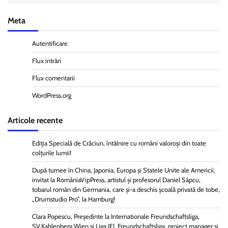
Meta
Autentificare
Flux intrări
Flux comentarii
WordPress.org
Articole recente
Ediția Specială de Crăciun, întâlnire cu români valoroși din toate
colțurile lumii!
După turnee în China, Japonia, Europa și Statele Unite ale Americii,
invitat la RomâniaVipPress, artistul și profesorul Daniel Sâpcu,
tobarul român din Germania, care și-a deschis școală privată de tobe,
„Drumstudio Pro”, la Hamburg!
Clara Popescu, Președinte la Internationale Freundschaftsliga,
SV.Kahlenberg Wien şi Liga IFL Freundschaftsliga, proiect manager și