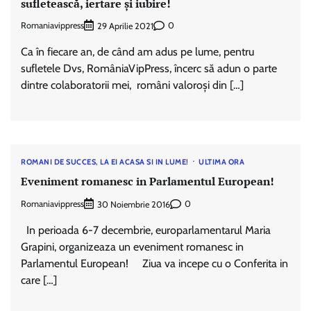
sufletească, iertare și iubire!
Romaniavippress
0
29 Aprilie 2021
Ca în fiecare an, de când am adus pe lume, pentru
sufletele Dvs, RomâniaVipPress, încerc să adun o parte
dintre colaboratorii mei, români valoroși din […]
ROMANI DE SUCCES, LA EI ACASA SI IN LUME!
ULTIMA ORA
Eveniment romanesc in Parlamentul European!
Romaniavippress
0
30 Noiembrie 2016
In perioada 6-7 decembrie, europarlamentarul Maria
Grapini, organizeaza un eveniment romanesc in
Parlamentul European! Ziua va incepe cu o Conferita in
care […]