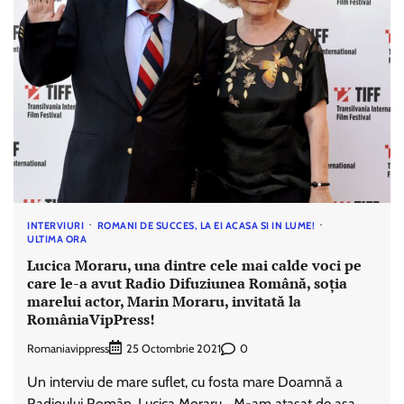
INTERVIURI
ROMANI DE SUCCES, LA EI ACASA SI IN LUME!
ULTIMA ORA
Lucica Moraru, una dintre cele mai calde voci pe
care le-a avut Radio Difuziunea Română, soția
marelui actor, Marin Moraru, invitată la
RomâniaVipPress!
Romaniavippress
0
25 Octombrie 2021
Un interviu de mare suflet, cu fosta mare Doamnă a
Radioului Român, Lucica Moraru, „M-am atașat de așa