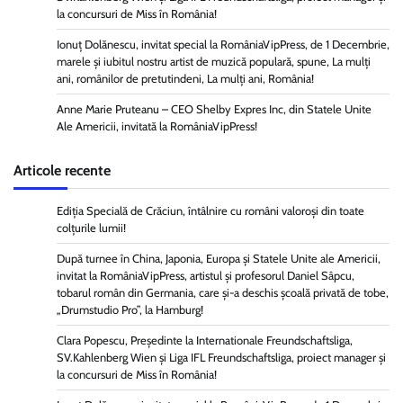
la concursuri de Miss în România!
Ionuț Dolănescu, invitat special la RomâniaVipPress, de 1 Decembrie,
marele și iubitul nostru artist de muzică populară, spune, La mulți
ani, românilor de pretutindeni, La mulți ani, România!
Anne Marie Pruteanu – CEO Shelby Expres Inc, din Statele Unite
Ale Americii, invitată la RomâniaVipPress!
Articole recente
Ediția Specială de Crăciun, întâlnire cu români valoroși din toate
colțurile lumii!
După turnee în China, Japonia, Europa și Statele Unite ale Americii,
invitat la RomâniaVipPress, artistul și profesorul Daniel Sâpcu,
tobarul român din Germania, care și-a deschis școală privată de tobe,
„Drumstudio Pro”, la Hamburg!
Clara Popescu, Președinte la Internationale Freundschaftsliga,
SV.Kahlenberg Wien şi Liga IFL Freundschaftsliga, proiect manager și
la concursuri de Miss în România!