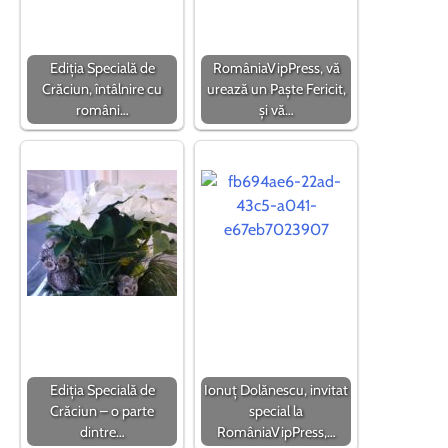
Ediția Specială de
RomâniaVipPress, vă
Crăciun, întâlnire cu
urează un Paște Fericit,
români…
și vă…
Ediția Specială de
Ionuț Dolănescu, invitat
Crăciun – o parte
special la
dintre…
RomâniaVipPress,…