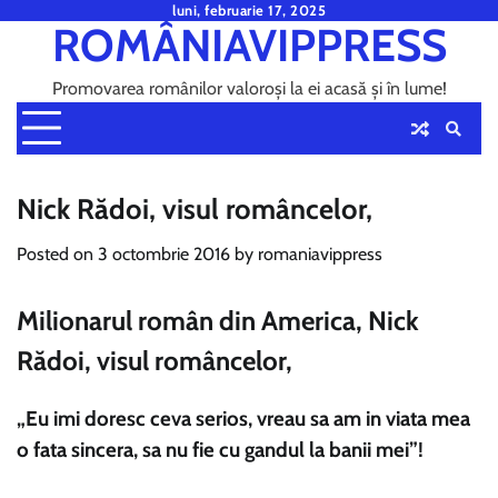
Skip
luni, februarie 17, 2025
ROMÂNIAVIPPRESS
to
content
Promovarea românilor valoroși la ei acasă și în lume!
Nick Rădoi, visul româncelor,
Posted on
3 octombrie 2016
by
romaniavippress
Milionarul român din America, Nick
Rădoi, visul româncelor,
„Eu imi doresc ceva serios, vreau sa am in viata mea
o fata sincera, sa nu fie cu gandul la banii mei”!