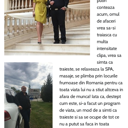
putin
conteaza
acum, omul
de afaceri
vrea sa-si
traiasca cu
multa
intensitate
clipa, vrea sa
simta ca
traieste, se relaxeaza la SPA,
masaje, se plimba prin locurile
frumoase din Romania pentru ca
toata viata lui nu a stiut altceva in
afara de munca! Iata ca, destept
cum este, si-a facut un program
de viata, un mod de a simti ca
traieste si sa se ocupe de tot ce
nu a putut sa faca in toata