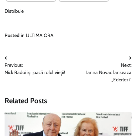
Distribuie
Posted in
ULTIMA ORA
Navigare
Previous:
Next:
în
Nick Rădoi își joacă rolul vieții!
Ianna Novac lanseaza
articole
„Ederlezi”
Related Posts