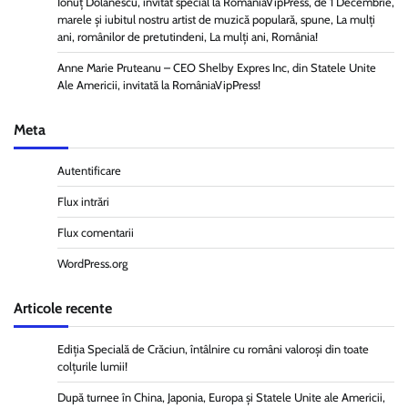
Ionuț Dolănescu, invitat special la RomâniaVipPress, de 1 Decembrie,
marele și iubitul nostru artist de muzică populară, spune, La mulți
ani, românilor de pretutindeni, La mulți ani, România!
Anne Marie Pruteanu – CEO Shelby Expres Inc, din Statele Unite
Ale Americii, invitată la RomâniaVipPress!
Meta
Autentificare
Flux intrări
Flux comentarii
WordPress.org
Articole recente
Ediția Specială de Crăciun, întâlnire cu români valoroși din toate
colțurile lumii!
După turnee în China, Japonia, Europa și Statele Unite ale Americii,