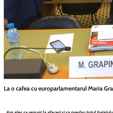
La o cafea cu europarlamentarul Maria Gra
„
Am ales sa renunt la afaceri si sa predau totul baiatu