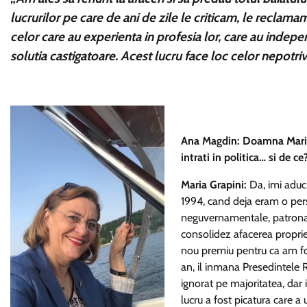
lucrurilor pe care de ani de zile le criticam, le reclamam
celor care au experienta in profesia lor, care au indepen
solutia castigatoare. Acest lucru face loc celor nepotrivi
Ana Magdin: Doamna Maria G
intrati in politica… si de ce
Maria Grapini:
Da, imi aduc 
1994, cand deja eram o pers
neguvernamentale, patronal
consolidez afacerea proprie
nou premiu pentru ca am fos
an, il inmana Presedintele 
ignorat pe majoritatea, dar
lucru a fost picatura care 