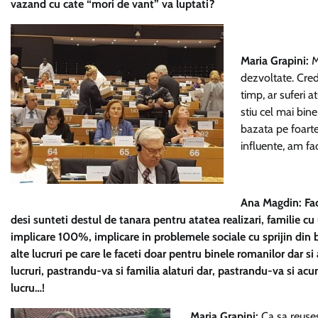
vazand cu cate “mori de vant” va luptati?
Maria Grapini:
Ma
dezvoltate. Cred
timp, ar suferi a
stiu cel mai bin
bazata pe foarte
influente, am fac
Ana Magdin: Fac
desi sunteti destul de tanara pentru atatea realizari, familie cu
implicare 100%, implicare in problemele sociale cu sprijin din 
alte lucruri pe care le faceti doar pentru binele romanilor dar si
lucruri, pastrandu-va si familia alaturi dar, pastrandu-va si acu
lucru…!
Maria Grapini:
Ca sa reusest