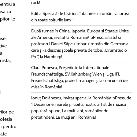
rock!
pentru a
asa ca
Ediția Specială de Crăciun, întâlnire cu români valoroși
pitoriile
din toate colțurile lumii!
După turnee în China, Japonia, Europa și Statele Unite
ale Americii, invitat la RomâniaVipPress, artistul și
asei
profesorul Daniel Sâpcu, tobarul român din Germania,
tive
care și-a deschis școală privată de tobe, „Drumstudio
ea
Pro”, la Hamburg!
nista,
Clara Popescu, Președinte la Internationale
Freundschaftsliga, SV.Kahlenberg Wien şi Liga IFL
Freundschaftsliga, proiect manager și la concursuri de
Miss în România!
i
Ionuț Dolănescu, invitat special la RomâniaVipPress, de
1 Decembrie, marele și iubitul nostru artist de muzică
populară, spune, La mulți ani, românilor de
ilor pe
pretutindeni, La mulți ani, România!
rofesia
ti pentru
iate