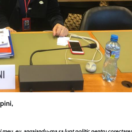
pini,
lui meu, eu, angajandu-ma sa lupt politic pentru corectare