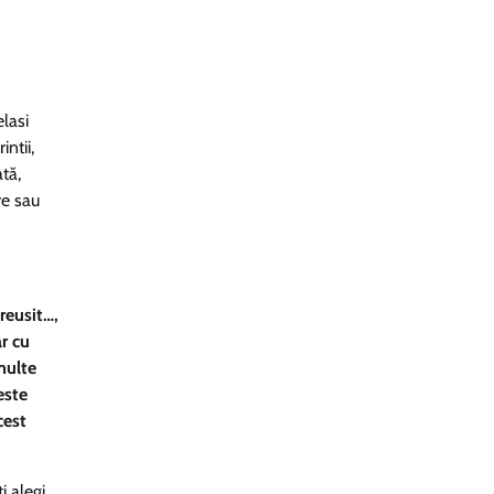
lasi
intii,
tă,
re sau
reusit…,
ar cu
multe
este
cest
i alegi