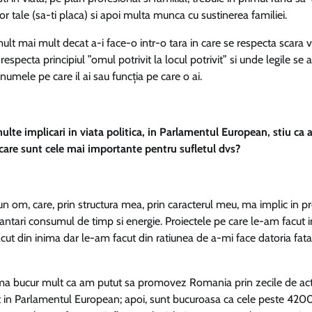
lor tale (sa-ti placa) si apoi multa munca cu sustinerea familiei.
lt mai mult decat a-i face-o intr-o tara in care se respecta scara v
 respecta principiul ”omul potrivit la locul potrivit” si unde legile se 
numele pe care il ai sau funcția pe care o ai.
lte implicari in viata politica, in Parlamentul European, stiu ca 
, care sunt cele mai importante pentru sufletul dvs?
n om, care, prin structura mea, prin caracterul meu, ma implic in pr
antari consumul de timp si energie. Proiectele pe care le-am facut i
cut din inima dar le-am facut din ratiunea de a-mi face datoria fat
 ma bucur mult ca am putut sa promovez Romania prin zecile de act
t in Parlamentul European; apoi, sunt bucuroasa ca cele peste 420