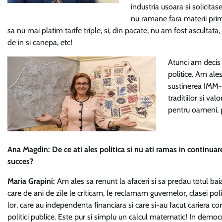
industria usoara si solicita
nu ramane fara materii prim
sa nu mai platim tarife triple, si, din pacate, nu am fost ascultata, r
de in si canepa, etc!
Atunci am decis 
politice. Am ale
sustinerea IMM-u
traditiilor si v
pentru oameni, p
Ana Magdin: De ce ati ales politica si nu ati ramas in continuare
succes?
Maria Grapini:
Am ales sa renunt la afaceri si sa predau totul bai
care de ani de zile le criticam, le reclamam guvernelor, clasei poli
lor, care au independenta financiara si care si-au facut cariera cor
politici publice. Este pur si simplu un calcul matematic! In democrat