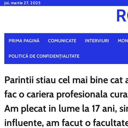
Skip
joi, martie 27, 2025
R
to
content
PRIMA PAGINĂ
COMUNICATE
INTERVIURI
MON
POLITICĂ DE CONFIDENȚIALITATE
Parintii stiau cel mai bine ca
fac o cariera profesionala cur
Am plecat in lume la 17 ani, si
influente, am facut o facultate,