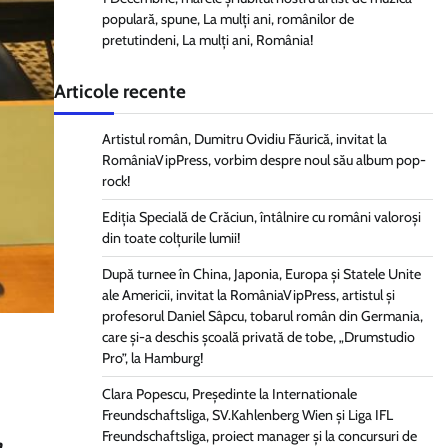
populară, spune, La mulți ani, românilor de
pretutindeni, La mulți ani, România!
Articole recente
Artistul român, Dumitru Ovidiu Făurică, invitat la
RomâniaVipPress, vorbim despre noul său album pop-
rock!
Ediția Specială de Crăciun, întâlnire cu români valoroși
din toate colțurile lumii!
După turnee în China, Japonia, Europa și Statele Unite
ale Americii, invitat la RomâniaVipPress, artistul și
profesorul Daniel Sâpcu, tobarul român din Germania,
care și-a deschis școală privată de tobe, „Drumstudio
Pro”, la Hamburg!
Clara Popescu, Președinte la Internationale
Freundschaftsliga, SV.Kahlenberg Wien şi Liga IFL
Freundschaftsliga, proiect manager și la concursuri de
a