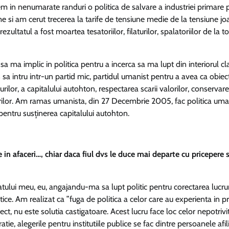
sem in nenumarate randuri o politica de salvare a industriei primare 
e si am cerut trecerea la tarife de tensiune medie de la tensiune jo
ezultatul a fost moartea tesatoriilor, filaturilor, spalatoriilor de la to
sa ma implic in politica pentru a incerca sa ma lupt din interiorul cl
s sa intru intr-un partid mic, partidul umanist pentru a avea ca obiec
rilor, a capitalului autohton, respectarea scarii valorilor, conservar
alorilor. Am ramas umanista, din 27 Decembrie 2005, fac politica uma
entru susținerea capitalului autohton.
 in afaceri…, chiar daca fiul dvs le duce mai departe cu pricepere s
atului meu, eu, angajandu-ma sa lupt politic pentru corectarea lucrur
tice. Am realizat ca ”fuga de politica a celor care au experienta in p
ect, nu este solutia castigatoare. Acest lucru face loc celor nepotrivi
ie, alegerile pentru institutiile publice se fac dintre persoanele afil