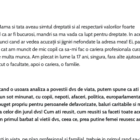
ma si tata aveau simtul dreptatii si al respectarii valorilor foarte
 ca ar fi bucurosi, mandri sa ma vada ca lupt pentru dreptate. In ace
tunci cand ar vedea acuzații si jigniri nefondate la adresa mea! Ei, par
e cat am muncit de mic copil ca sa-mi fac o cariera profesionala cura
 multa munca. Am plecat in lume la 17 ani, singura, fara alte ajutoa
ut o facultate, apoi o cariera, o familie.
and o usoara analiza a povestii dvs de viata, putem spune ca ati 
 un sot minunat, cu copii, nepoti, afaceri, politica, europarlament
buget propriu pentru persoanele defavorizate, baluri caritabile si 
 a celor din jurul dvs! Cum ati reusit, cum reusiti sa faceti toate ac
m primul barbat al vietii dvs, ceea ce, prea putine femei reusesc a
i in viata, pe plan profesional si familial, trebuie in primul rand sa-t