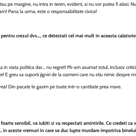
tau pe margine, nu intra in teren, evident, si nu vor putea fi alesi. N
m! Pana la urma, este o responsabilitate civica!
pentru crezul dvs…, ce detestati cel mai mult in aceasta calatorie
la in viata politica dar… nu regret! Mi-am asumat totul, inclusiv critici
e! E greu sa suporti jigniri de la oameni care nu stiu nimic despre m
ea! Din pacate le gasim pe toate intr-o cantitate prea mare.
arte sensibil, va iubiti si va respectati amintirile. Ce credeti ca 
in aceste vremuri in care se duc lupte murdare impotriva binelui