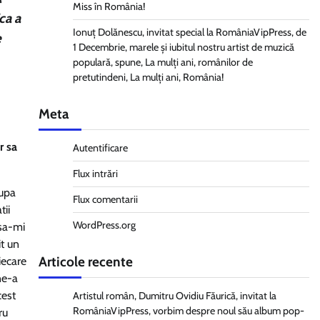
Miss în România!
ca a
Ionuț Dolănescu, invitat special la RomâniaVipPress, de
e
1 Decembrie, marele și iubitul nostru artist de muzică
populară, spune, La mulți ani, românilor de
pretutindeni, La mulți ani, România!
Meta
r sa
Autentificare
Flux intrări
dupa
Flux comentarii
tii
WordPress.org
 sa-mi
it un
Articole recente
iecare
ne-a
cest
Artistul român, Dumitru Ovidiu Făurică, invitat la
RomâniaVipPress, vorbim despre noul său album pop-
ru