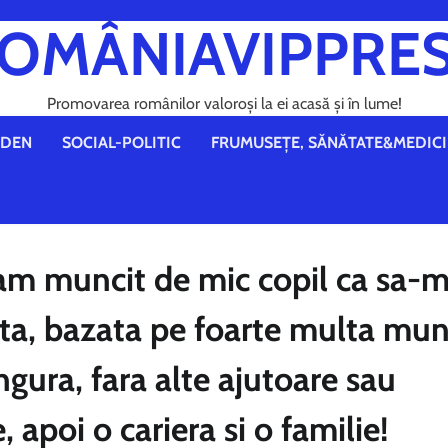
OMÂNIAVIPPRE
Promovarea românilor valoroși la ei acasă și în lume!
DEN
SOCIAL-POLITIC
FRUMUSEȚE, SĂNĂTATE&MEDICI
t am muncit de mic copil ca sa-m
ata, bazata pe foarte multa mun
ngura, fara alte ajutoare sau
 apoi o cariera si o familie!