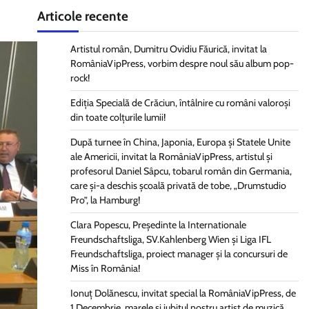
Articole recente
Artistul român, Dumitru Ovidiu Făurică, invitat la
RomâniaVipPress, vorbim despre noul său album pop-
rock!
Ediția Specială de Crăciun, întâlnire cu români valoroși
din toate colțurile lumii!
După turnee în China, Japonia, Europa și Statele Unite
ale Americii, invitat la RomâniaVipPress, artistul și
profesorul Daniel Sâpcu, tobarul român din Germania,
care și-a deschis școală privată de tobe, „Drumstudio
Pro”, la Hamburg!
Clara Popescu, Președinte la Internationale
Freundschaftsliga, SV.Kahlenberg Wien şi Liga IFL
Freundschaftsliga, proiect manager și la concursuri de
Miss în România!
Ionuț Dolănescu, invitat special la RomâniaVipPress, de
1 Decembrie, marele și iubitul nostru artist de muzică