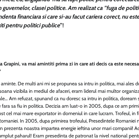
 guvernelor, clasei politice. Am realizat ca ”fuga de politi
denta financiara si care si-au facut cariera corect, nu est
ti pentru politici publice
”!
rapini, va mai amintiti prima zi in care ati decis ca este necesa
?
aminte. De multi ani mi se propunea sa intru in politica, mai ales 
oana vizibila in mediul de afaceri, eram liderul mai multor organiza
e… Am refuzat, spunand ca nu doresc sa intru in politica, doream
 fara sa fiu in politica. Decizia am luat-o in 2005, dupa ce am prim
t cel mai mare exportator in domeniul in care lucram. Trofeul, in f
Romaniei. In 2005, dupa primirea trofeului, Presedintele Romaniei 
 in prezenta noastra impartea energie ieftina unor mari companii! A
a umplut paharul! Eram presedinta de patronat la nivel national pent