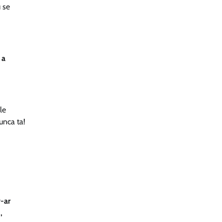
u se
 a
le
unca ta!
v-ar
,