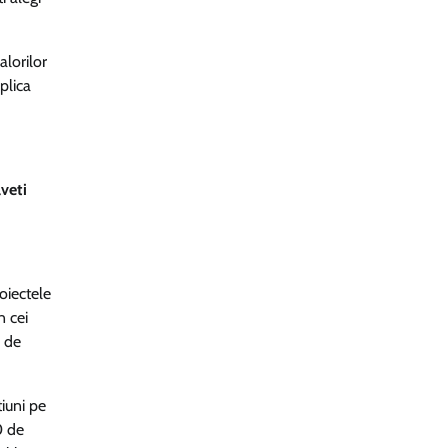
alorilor
aplica
aveti
oiectele
n cei
a de
iuni pe
0 de