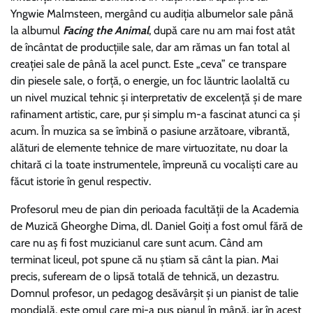
Yngwie Malmsteen, mergând cu audiţia albumelor sale până
la albumul
Facing the Animal
, după care nu am mai fost atât
de încântat de producţiile sale, dar am rămas un fan total al
creaţiei sale de până la acel punct. Este „ceva” ce transpare
din piesele sale, o forţă, o energie, un foc lăuntric laolaltă cu
un nivel muzical tehnic şi interpretativ de excelenţă şi de mare
rafinament artistic, care, pur şi simplu m-a fascinat atunci ca şi
acum. În muzica sa se îmbină o pasiune arzătoare, vibrantă,
alături de elemente tehnice de mare virtuozitate, nu doar la
chitară ci la toate instrumentele, împreună cu vocalişti care au
făcut istorie în genul respectiv.
Profesorul meu de pian din perioada facultăţii de la Academia
de Muzică Gheorghe Dima, dl. Daniel Goiţi a fost omul fără de
care nu aş fi fost muzicianul care sunt acum. Când am
terminat liceul, pot spune că nu ştiam să cânt la pian. Mai
precis, sufeream de o lipsă totală de tehnică, un dezastru.
Domnul profesor, un pedagog desăvârşit şi un pianist de talie
mondială, este omul care mi-a pus pianul în mână, iar în acest