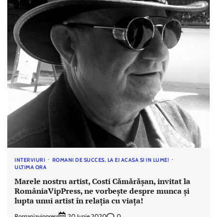
INTERVIURI
ROMANI DE SUCCES, LA EI ACASA SI IN LUME!
ULTIMA ORA
Marele nostru artist, Costi Cămărășan, invitat la
RomâniaVipPress, ne vorbește despre munca și
lupta unui artist în relația cu viața!
Romaniavippress
0
20 Iunie 2020