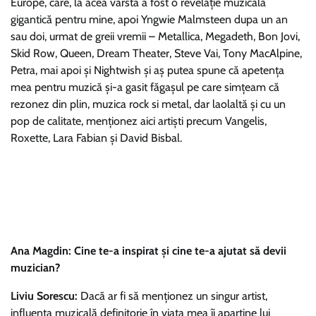
Europe, care, la acea vârstă a fost o revelaţie muzicală
gigantică pentru mine, apoi Yngwie Malmsteen dupa un an
sau doi, urmat de greii vremii – Metallica, Megadeth, Bon Jovi,
Skid Row, Queen, Dream Theater, Steve Vai, Tony MacAlpine,
Petra, mai apoi şi Nightwish şi aş putea spune că apetenţa
mea pentru muzică şi-a gasit făgaşul pe care simţeam că
rezonez din plin, muzica rock si metal, dar laolaltă şi cu un
pop de calitate, menţionez aici artişti precum Vangelis,
Roxette, Lara Fabian şi David Bisbal.
Ana Magdin: Cine te-a inspirat și cine te-a ajutat să devii
muzician?
Liviu Sorescu:
Dacă ar fi să menţionez un singur artist,
influenţa muzicală definitorie în viaţa mea îi aparţine lui