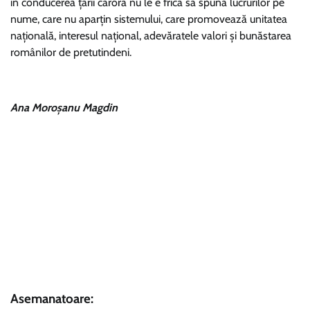
în conducerea ţării cărora nu le e frică să spună lucrurilor pe
nume, care nu aparţin sistemului, care promovează unitatea
naţională, interesul naţional, adevăratele valori şi bunăstarea
românilor de pretutindeni.
Ana Moroșanu Magdin
Asemanatoare: