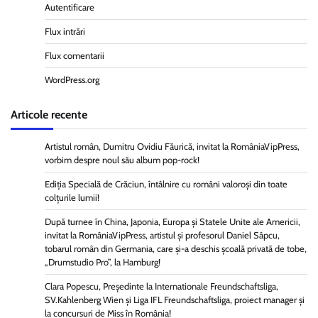
Autentificare
Flux intrări
Flux comentarii
WordPress.org
Articole recente
Artistul român, Dumitru Ovidiu Făurică, invitat la RomâniaVipPress,
vorbim despre noul său album pop-rock!
Ediția Specială de Crăciun, întâlnire cu români valoroși din toate
colțurile lumii!
După turnee în China, Japonia, Europa și Statele Unite ale Americii,
invitat la RomâniaVipPress, artistul și profesorul Daniel Sâpcu,
tobarul român din Germania, care și-a deschis școală privată de tobe,
„Drumstudio Pro”, la Hamburg!
Clara Popescu, Președinte la Internationale Freundschaftsliga,
SV.Kahlenberg Wien şi Liga IFL Freundschaftsliga, proiect manager și
la concursuri de Miss în România!