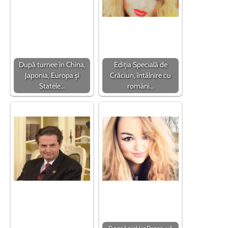
După turnee în China,
Ediția Specială de
Japonia, Europa și
Crăciun, întâlnire cu
Statele…
români…