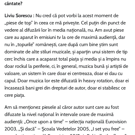
cântate?
Liviu Sorescu :
Nu cred că pot vorbi la acest moment de
„piese de top” în ceea ce mă priveşte. Cel puţin din punct de
vedere al difuzării lor în media naţională, nu. Am avut piese
care au aparut în emisiuni tv la ore de maximă audienţă, dar
nu în „topurile” româneşti, care după cum bine ştim sunt
dominate de alte stiluri muzicale, şi aparţin unui sistem de tip
cerc închis care a acaparat total piaţa şi media şi a împins nu
doar rockul la periferie, ci, în general, muzica bună şi artiştii de
valoare, un sistem în care doar ei centreaza, doar ei dau cu
capul. Doar muzica lor este difuzată în heavy rotation, doar ei
încasează bani grei din drepturi de autor, doar ei stabilesc ce
cere piaţa.
Am să menţionez piesele al căror autor sunt care au fost
difuzate la nivel naţional în intervale orare de maximă
audienţă: „Once upon a time” – selecţia naţională Eurovision
2003, „Şi dacă” – Şcoala Vedetelor 2005, „I set you free” –