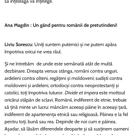
să înţeleagă va înţelege.
Ana Magdin : Un gând pentru românii de pretutindeni!
Liviu Sorescu:
Uniţi suntem puternici şi ne putem apăra
împotriva oricui ne vrea răul.
Şi ne întrebăm de unde este semănată atât de multă
dezbinare. Dreapta versus stânga, români contra unguri,
ardeleni contra olteni, regăţeni şi moldoveni; sudişti contra
moldoveni şi ardeleni, ortodocşi contra neoprotestanţi şi
catolici, toţi împotriva tuturor.
Divide et impera
este mottoul
oricărui stăpân de sclavi. Românii, indiferent de etnie, trebuie
să ţină minte un lucru: mâncăm aceeaşi pâine în aceeaşi ţară,
indiferent de apartenenţa etnică sau religioasă. Pâinea e la fel
pentru toţi, bună sau rea. Depinde de noi cum e pâinea.
Aşadar, să lăsăm diferendele deoparte şi să susţinem oameni