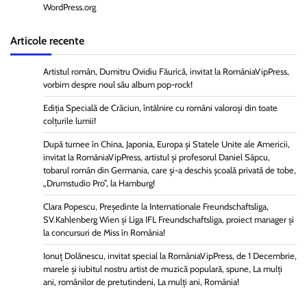
WordPress.org
Articole recente
Artistul român, Dumitru Ovidiu Făurică, invitat la RomâniaVipPress,
vorbim despre noul său album pop-rock!
Ediția Specială de Crăciun, întâlnire cu români valoroși din toate
colțurile lumii!
După turnee în China, Japonia, Europa și Statele Unite ale Americii,
invitat la RomâniaVipPress, artistul și profesorul Daniel Sâpcu,
tobarul român din Germania, care și-a deschis școală privată de tobe,
„Drumstudio Pro”, la Hamburg!
Clara Popescu, Președinte la Internationale Freundschaftsliga,
SV.Kahlenberg Wien şi Liga IFL Freundschaftsliga, proiect manager și
la concursuri de Miss în România!
Ionuț Dolănescu, invitat special la RomâniaVipPress, de 1 Decembrie,
marele și iubitul nostru artist de muzică populară, spune, La mulți
ani, românilor de pretutindeni, La mulți ani, România!