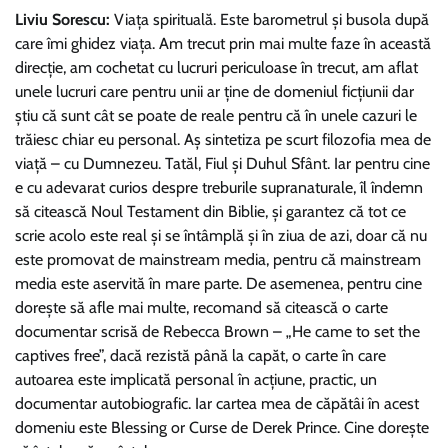
Liviu Sorescu:
Viaţa spirituală. Este barometrul şi busola după
care îmi ghidez viaţa. Am trecut prin mai multe faze în această
direcţie, am cochetat cu lucruri periculoase în trecut, am aflat
unele lucruri care pentru unii ar ţine de domeniul ficţiunii dar
ştiu că sunt cât se poate de reale pentru că în unele cazuri le
trăiesc chiar eu personal. Aş sintetiza pe scurt filozofia mea de
viaţă – cu Dumnezeu. Tatăl, Fiul şi Duhul Sfânt. Iar pentru cine
e cu adevarat curios despre treburile supranaturale, îl îndemn
să citească Noul Testament din Biblie, şi garantez că tot ce
scrie acolo este real şi se întâmplă şi în ziua de azi, doar că nu
este promovat de mainstream media, pentru că mainstream
media este aservită în mare parte. De asemenea, pentru cine
doreşte să afle mai multe, recomand să citească o carte
documentar scrisă de Rebecca Brown – „He came to set the
captives free”, dacă rezistă până la capăt, o carte în care
autoarea este implicată personal în acţiune, practic, un
documentar autobiografic. Iar cartea mea de căpătâi în acest
domeniu este Blessing or Curse de Derek Prince. Cine doreşte