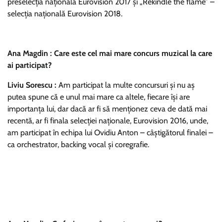
preselecţia naţională Eurovision 2017 şi „Rekindle the flame” –
selecţia naţională Eurovision 2018.
Ana Magdin : Care este cel mai mare concurs muzical la care
ai participat?
Liviu Sorescu :
Am participat la multe concursuri şi nu aş
putea spune că e unul mai mare ca altele, fiecare îşi are
importanţa lui, dar dacă ar fi să menţionez ceva de dată mai
recentă, ar fi finala selecţiei naţionale, Eurovision 2016, unde,
am participat în echipa lui Ovidiu Anton – câştigătorul finalei –
ca orchestrator, backing vocal şi coregrafie.