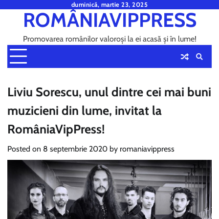
Skip
duminică, martie 23, 2025
ROMÂNIAVIPPRESS
to
content
Promovarea românilor valoroși la ei acasă și în lume!
Liviu Sorescu, unul dintre cei mai buni
muzicieni din lume, invitat la
RomâniaVipPress!
Posted on
8 septembrie 2020
by
romaniavippress