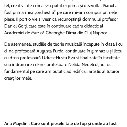
fel, creativitatea mea s-a putut exprima şi dezvolta. Pianul a
fost prima mea „orchestră” pe care mi-am compus primele
piese. Îi port o vie si veşnică recunoştinţă domnului profesor
Daniel Goiţi, care este în continuare cadru didactic al
Academiei de Muzică Gheorghe Dima din Cluj Napoca.
De asemenea, studiile de teorie muzicală începute în clasa I cu
d-na profesoară Augusta Furda, continuate în gimnaziu şi liceu
cu d-na profesoară Udrea-Hristu Eva şi finalizate în facultate
sub îndrumarea d-nei profesoare Nelida Nedelcuţ au fost
fundamentul pe care am putut clădi edificiul artistic al tuturor
creaţiilor mele.
Ana Magdin : Care sunt piesele tale de top și unde au fost