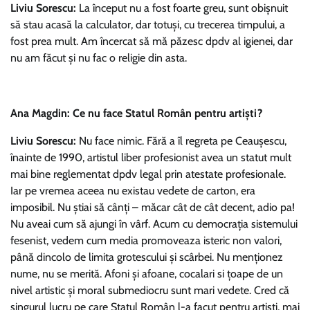
Liviu Sorescu:
La început nu a fost foarte greu, sunt obişnuit
să stau acasă la calculator, dar totuşi, cu trecerea timpului, a
fost prea mult. Am încercat să mă păzesc dpdv al igienei, dar
nu am făcut şi nu fac o religie din asta.
Ana Magdin: Ce nu face Statul Român pentru artiști?
Liviu Sorescu:
Nu face nimic. Fără a îl regreta pe Ceauşescu,
înainte de 1990, artistul liber profesionist avea un statut mult
mai bine reglementat dpdv legal prin atestate profesionale.
Iar pe vremea aceea nu existau vedete de carton, era
imposibil. Nu ştiai să cânţi – măcar cât de cât decent, adio pa!
Nu aveai cum să ajungi în vârf. Acum cu democraţia sistemului
fesenist, vedem cum media promoveaza isteric non valori,
până dincolo de limita grotescului şi scârbei. Nu menţionez
nume, nu se merită. Afoni şi afoane, cocalari si ţoape de un
nivel artistic şi moral submediocru sunt mari vedete. Cred că
singurul lucru pe care Statul Român l-a facut pentru artişti, mai