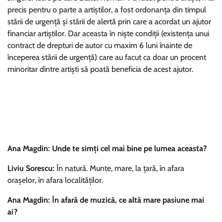
precis pentru o parte a artiştilor, a fost ordonanţa din timpul
stării de urgenţă şi stării de alertă prin care a acordat un ajutor
financiar artiştilor. Dar aceasta în nişte condiţii (existenţa unui
contract de drepturi de autor cu maxim 6 luni înainte de
începerea stării de urgenţă) care au facut ca doar un procent
minoritar dintre artişti să poată beneficia de acest ajutor.
Ana Magdin: Unde te simți cel mai bine pe lumea aceasta?
Liviu Sorescu:
În natură. Munte, mare, la ţară, în afara
oraşelor, în afara localităţilor.
Ana Magdin: În afară de muzică, ce altă mare pasiune mai
ai?