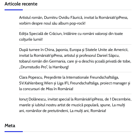
Articole recente
Artistul român, Dumitru Ovidiu Făurică, invitat la RomâniaVipPress,
vorbim despre noul său album pop-rock!
Ediția Specială de Crăciun, întâlnire cu români valoroși din toate
colțurile lumii!
După turnee în China, Japonia, Europa și Statele Unite ale Americii,
invitat la RomâniaVipPress, artistul și profesorul Daniel Sâpcu,
tobarul român din Germania, care și-a deschis școală privată de tobe,
„Drumstudio Pro”, la Hamburg!
Clara Popescu, Președinte la Internationale Freundschaftsliga,
SV.Kahlenberg Wien şi Liga IFL Freundschaftsliga, proiect manager și
la concursuri de Miss în România!
Ionuț Dolănescu, invitat special la RomâniaVipPress, de 1 Decembrie,
marele și iubitul nostru artist de muzică populară, spune, La mulți
ani, românilor de pretutindeni, La mulți ani, România!
Meta