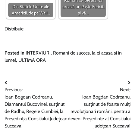
RomâniaVipPress, vă
Din Statele Unite ale
urează un Paște Fericit,
Americii, de pe Wall…
și vă…
Distribuie
Posted in
INTERVIURI
,
Romani de succes, la ei acasa si in
lume!
,
ULTIMA ORA
Navigare
Previous:
Next:
în
Ioan Bogdan Codreanu,
Ioan Bogdan Codreanu,
articole
Diamantul Bucovinei, susținut
susținut de foarte mulți
de Radhu, Regele Cumbiei, la
revoluționari români, pentru a
Președinția Consiliului Județean
deveni Președinte al Consiliului
Suceava!
Județean Suceava!