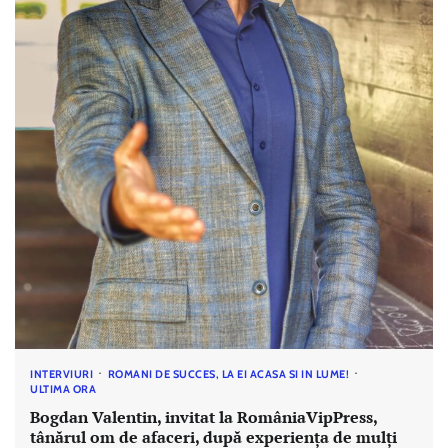
INTERVIURI
ROMANI DE SUCCES, LA EI ACASA SI IN LUME!
ULTIMA ORA
Bogdan Valentin, invitat la RomâniaVipPress,
tânărul om de afaceri, după experiența de mulți