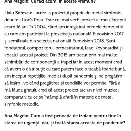
Ana Magdin: Ce faci acum, în aceste vremuri?
Liviu Sorescu:
Lucrez la proiectul propriu de metal simfonic,
denumit Lion’s Roar. Este cel mai vechi proiect al meu, început
acum 16 ani, în 2004, când am înregistrat primele demouri şi
cu care am participat la preselecţia naţională Eurovision 2017
şi semifinala din selecţia naţională Eurovision 2018. Sunt
fondatorul, compozitorul, orchestratorul, lead-keyboardist şi
vocalul acestui proiect. Din 2015 am trecut prin mai multe
schimbări de componenţă a trupei iar în acest moment cred
că avem o distribuţie cu care putem face o treabă foarte bună,
am început repetiţiile imediat după pandemie şi ne pregătim
să ieşim live când pregătirea şi condiţiile vor permite. Fără a
mă lăuda gratuit, cred că acest proiect are un nivel muzical
comparativ cu ce se întâmplă afară în materie de metal
simfonic melodic.
Ana Magdin: Cum a fost perioada de izolare pentru tine în
starea de urgență, dar, și toată starea aceasta de pandemie?