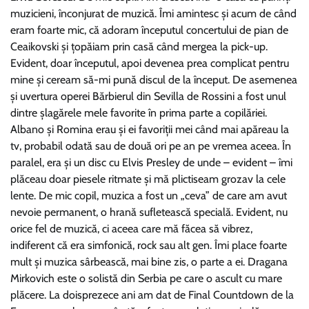
muzicieni, înconjurat de muzică. Îmi amintesc şi acum de când
eram foarte mic, că adoram începutul concertului de pian de
Ceaikovski şi ţopăiam prin casă când mergea la pick-up.
Evident, doar începutul, apoi devenea prea complicat pentru
mine şi ceream să-mi pună discul de la început. De asemenea
şi uvertura operei Bărbierul din Sevilla de Rossini a fost unul
dintre şlagărele mele favorite în prima parte a copilăriei.
Albano şi Romina erau şi ei favoriţii mei când mai apăreau la
tv, probabil odată sau de două ori pe an pe vremea aceea. În
paralel, era şi un disc cu Elvis Presley de unde – evident – îmi
plăceau doar piesele ritmate şi mă plictiseam grozav la cele
lente. De mic copil, muzica a fost un „ceva” de care am avut
nevoie permanent, o hrană sufletească specială. Evident, nu
orice fel de muzică, ci aceea care mă făcea să vibrez,
indiferent că era simfonică, rock sau alt gen. Îmi place foarte
mult şi muzica sârbească, mai bine zis, o parte a ei. Dragana
Mirkovich este o solistă din Serbia pe care o ascult cu mare
plăcere. La doisprezece ani am dat de Final Countdown de la