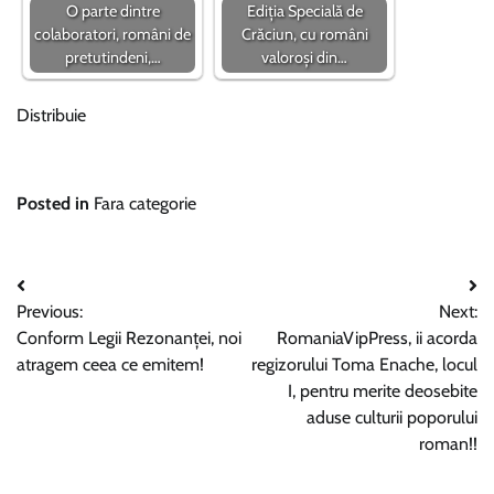
O parte dintre
Ediția Specială de
colaboratori, români de
Crăciun, cu români
pretutindeni,…
valoroși din…
Distribuie
Posted in
Fara categorie
Navigare
Previous:
Next:
în
Conform Legii Rezonanței, noi
RomaniaVipPress, ii acorda
articole
atragem ceea ce emitem!
regizorului Toma Enache, locul
I, pentru merite deosebite
aduse culturii poporului
roman!!