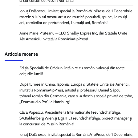
la concursuri de Miss în România!
Ionuț Dolănescu, invitat special la RomâniaVipPress, de 1 Decembrie,
marele și iubitul nostru artist de muzică populară, spune, La mulți
ani, românilor de pretutindeni, La mulți ani, România!
Anne Marie Pruteanu – CEO Shelby Expres Inc, din Statele Unite
Ale Americii, invitată la RomâniaVipPress!
Articole recente
Ediția Specială de Crăciun, întâlnire cu români valoroși din toate
colțurile lumii!
După turnee în China, Japonia, Europa și Statele Unite ale Americii,
invitat la RomâniaVipPress, artistul și profesorul Daniel Sâpcu,
tobarul român din Germania, care și-a deschis școală privată de tobe,
„Drumstudio Pro”, la Hamburg!
Clara Popescu, Președinte la Internationale Freundschaftsliga,
SV.Kahlenberg Wien şi Liga IFL Freundschaftsliga, proiect manager și
la concursuri de Miss în România!
Ionuț Dolănescu, invitat special la RomâniaVipPress, de 1 Decembrie,