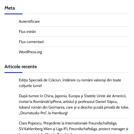
Meta
Autentificare
Flux intrări
Flux comentarii
WordPress.org
Articole recente
Ediția Specială de Crăciun, întâlnire cu români valoroși din toate
colțurile lumii!
După turnee în China, Japonia, Europa și Statele Unite ale Americii,
invitat la RomâniaVipPress, artistul și profesorul Daniel Sâpcu,
tobarul român din Germania, care și-a deschis școală privată de tobe,
„Drumstudio Pro”, la Hamburg!
Clara Popescu, Președinte la Internationale Freundschaftsliga,
SV.Kahlenberg Wien şi Liga IFL Freundschaftsliga, proiect manager și