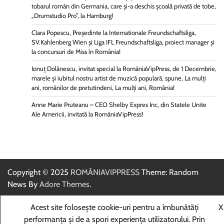
tobarul român din Germania, care și-a deschis școală privată de tobe,
„Drumstudio Pro”, la Hamburg!
Clara Popescu, Președinte la Internationale Freundschaftsliga,
SV.Kahlenberg Wien şi Liga IFL Freundschaftsliga, proiect manager și
la concursuri de Miss în România!
Ionuț Dolănescu, invitat special la RomâniaVipPress, de 1 Decembrie,
marele și iubitul nostru artist de muzică populară, spune, La mulți
ani, românilor de pretutindeni, La mulți ani, România!
Anne Marie Pruteanu – CEO Shelby Expres Inc, din Statele Unite
Ale Americii, invitată la RomâniaVipPress!
Copyright © 2025
ROMÂNIAVIPPRESS
Theme: Random
News By
Adore Themes
.
Acest site folosește cookie-uri pentru a îmbunătăți
X
performanța și de a spori experiența utilizatorului. Prin