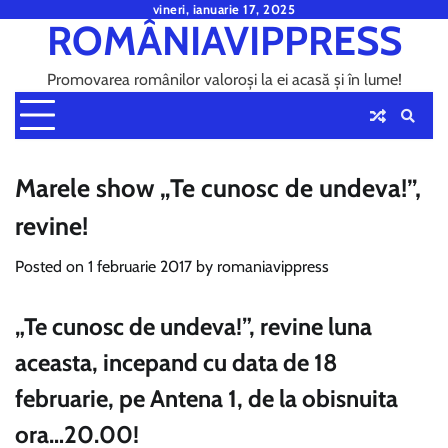
Skip
vineri, ianuarie 17, 2025
ROMÂNIAVIPPRESS
to
content
Promovarea românilor valoroși la ei acasă și în lume!
Marele show „Te cunosc de undeva!”,
revine!
Posted on
1 februarie 2017
by
romaniavippress
„Te cunosc de undeva!”, revine luna
aceasta, incepand cu data de 18
februarie, pe Antena 1, de la obisnuita
ora…20.00!