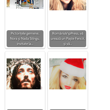
Pictorițele gemene,
RomâniaVipPress, vă
Nora și Nada Stîngu,
urează un Paște Fericit,
invitate la…
și vă…