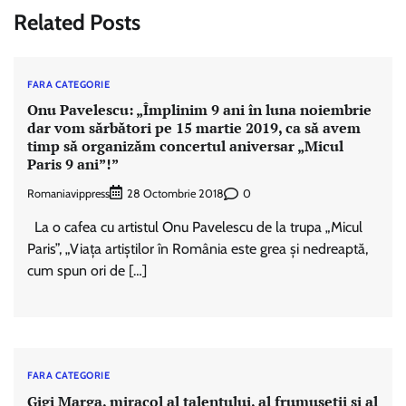
Related Posts
FARA CATEGORIE
Onu Pavelescu: „Împlinim 9 ani în luna noiembrie
dar vom sărbători pe 15 martie 2019, ca să avem
timp să organizăm concertul aniversar „Micul
Paris 9 ani”!”
Romaniavippress
0
28 Octombrie 2018
La o cafea cu artistul Onu Pavelescu de la trupa „Micul
Paris”, „Viața artiștilor în România este grea și nedreaptă,
cum spun ori de […]
FARA CATEGORIE
Gigi Marga, miracol al talentului, al frumusetii si al