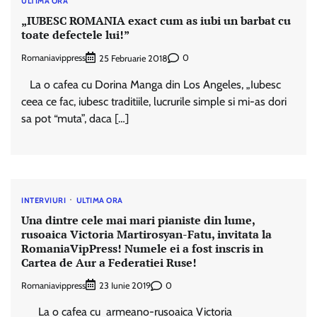
ULTIMA ORA
„IUBESC ROMANIA exact cum as iubi un barbat cu
toate defectele lui!”
Romaniavippress
0
25 Februarie 2018
La o cafea cu Dorina Manga din Los Angeles, „Iubesc
ceea ce fac, iubesc traditiile, lucrurile simple si mi-as dori
sa pot “muta”, daca […]
INTERVIURI
ULTIMA ORA
Una dintre cele mai mari pianiste din lume,
rusoaica Victoria Martirosyan-Fatu, invitata la
RomaniaVipPress! Numele ei a fost inscris in
Cartea de Aur a Federatiei Ruse!
Romaniavippress
0
23 Iunie 2019
La o cafea cu armeano-rusoaica Victoria