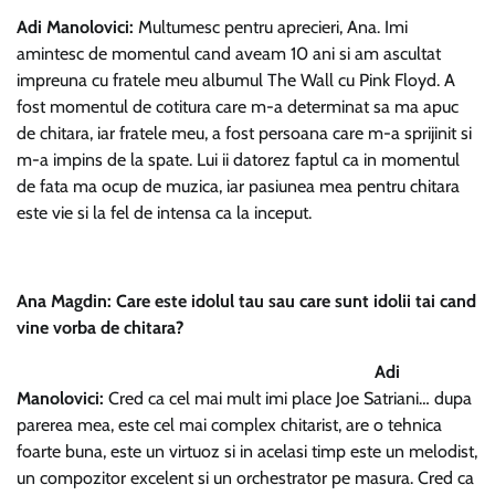
Adi Manolovici
:
Multumesc pentru aprecieri, Ana. Imi
amintesc de momentul cand aveam 10 ani si am ascultat
impreuna cu fratele meu albumul The Wall cu Pink Floyd. A
fost momentul de cotitura care m-a determinat sa ma apuc
de chitara, iar fratele meu, a fost persoana care m-a sprijinit si
m-a impins de la spate. Lui ii datorez faptul ca in momentul
de fata ma ocup de muzica, iar pasiunea mea pentru chitara
este vie si la fel de intensa ca la inceput.
Ana Magdin: Care este idolul tau sau care sunt idolii tai cand
vine vorba de chitara?
Adi
Manolovici:
Cred ca cel mai mult imi place Joe Satriani… dupa
parerea mea, este cel mai complex chitarist, are o tehnica
foarte buna, este un virtuoz si in acelasi timp este un melodist,
un compozitor excelent si un orchestrator pe masura. Cred ca