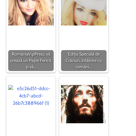
RomâniaVipPress, vă
Ediția Specială de
urează un Paște Fericit,
Crăciun, întâlnire cu
și vă…
români…