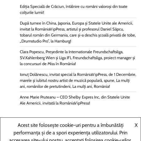
Ediția Specială de Crăciun, întâlnire cu români valoroși din toate
colțurile lumii!
După turnee în China, Japonia, Europa și Statele Unite ale Americii,
invitat la RomâniaVipPress, artistul și profesorul Daniel Sâpcu,
tobarul român din Germania, care și-a deschis școală privată de tobe,
„Drumstudio Pro”, la Hamburg!
Clara Popescu, Președinte la Internationale Freundschaftsliga,
SV.Kahlenberg Wien şi Liga IFL Freundschaftsliga, proiect manager și
la concursuri de Miss în România!
Ionuț Dolănescu, invitat special la RomâniaVipPress, de 1 Decembrie,
marele și iubitul nostru artist de muzică populară, spune, La mulți
ani, românilor de pretutindeni, La mulți ani, România!
Anne Marie Pruteanu – CEO Shelby Expres Inc, din Statele Unite
Ale Americii, invitată la RomâniaVipPress!
Acest site folosește cookie-uri pentru a îmbunătăți
X
performanța și de a spori experiența utilizatorului. Prin
Copyright © 2025
ROMÂNIAVIPPRESS
Theme: Random
accesarea site-ului nostru, acceptați folosirea cookie-urilor.