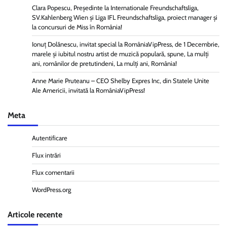
Clara Popescu, Președinte la Internationale Freundschaftsliga,
SV.Kahlenberg Wien şi Liga IFL Freundschaftsliga, proiect manager și
la concursuri de Miss în România!
Ionuț Dolănescu, invitat special la RomâniaVipPress, de 1 Decembrie,
marele și iubitul nostru artist de muzică populară, spune, La mulți
ani, românilor de pretutindeni, La mulți ani, România!
Anne Marie Pruteanu – CEO Shelby Expres Inc, din Statele Unite
Ale Americii, invitată la RomâniaVipPress!
Meta
Autentificare
Flux intrări
Flux comentarii
WordPress.org
Articole recente