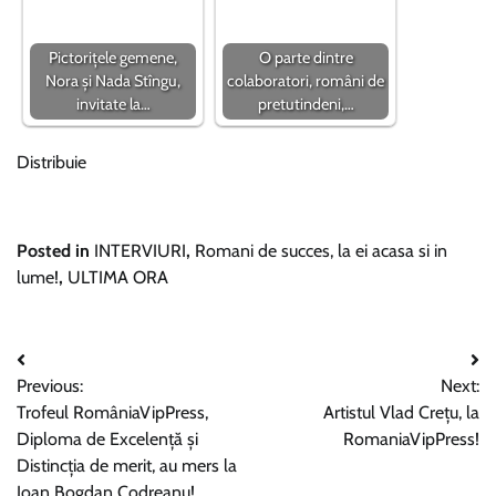
Pictorițele gemene,
O parte dintre
Nora și Nada Stîngu,
colaboratori, români de
invitate la…
pretutindeni,…
Distribuie
Posted in
INTERVIURI
,
Romani de succes, la ei acasa si in
lume!
,
ULTIMA ORA
Navigare
Previous:
Next:
în
Trofeul RomâniaVipPress,
Artistul Vlad Crețu, la
articole
Diploma de Excelență și
RomaniaVipPress!
Distincția de merit, au mers la
Ioan Bogdan Codreanu!