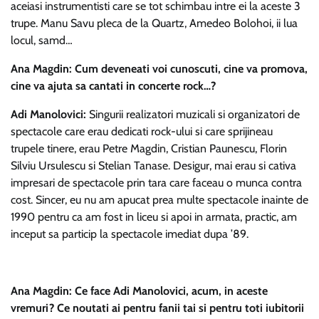
aceiasi instrumentisti care se tot schimbau intre ei la aceste 3
trupe. Manu Savu pleca de la Quartz, Amedeo Bolohoi, ii lua
locul, samd…
Ana Magdin: Cum deveneati voi cunoscuti, cine va promova,
cine va ajuta sa cantati in concerte rock…?
Adi Manolovici:
Singurii realizatori muzicali si organizatori de
spectacole care erau dedicati rock-ului si care sprijineau
trupele tinere, erau Petre Magdin, Cristian Paunescu, Florin
Silviu Ursulescu si Stelian Tanase. Desigur, mai erau si cativa
impresari de spectacole prin tara care faceau o munca contra
cost. Sincer, eu nu am apucat prea multe spectacole inainte de
1990 pentru ca am fost in liceu si apoi in armata, practic, am
inceput sa particip la spectacole imediat dupa ’89.
Ana Magdin: Ce face Adi Manolovici, acum, in aceste
vremuri? Ce noutati ai pentru fanii tai si pentru toti iubitorii