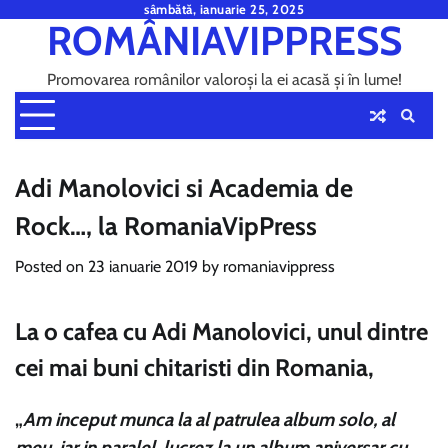
Skip
sâmbătă, ianuarie 25, 2025
ROMÂNIAVIPPRESS
to
content
Promovarea românilor valoroși la ei acasă și în lume!
Adi Manolovici si Academia de
Rock…, la RomaniaVipPress
Posted on
23 ianuarie 2019
by
romaniavippress
La o cafea cu Adi Manolovici, unul dintre
cei mai buni chitaristi din Romania,
„
Am inceput munca la al patrulea album solo, al
meu, iar in paralel, lucrez la un album aniversar cu