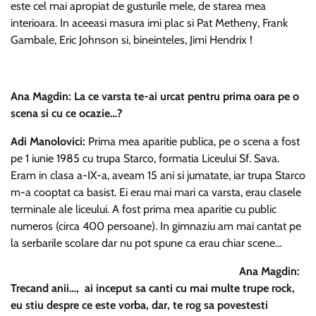
este cel mai apropiat de gusturile mele, de starea mea
interioara. In aceeasi masura imi plac si Pat Metheny, Frank
Gambale, Eric Johnson si, bineinteles, Jimi Hendrix !
Ana Magdin: La ce varsta te-ai urcat pentru prima oara pe o
scena si cu ce ocazie…?
Adi Manolovici:
Prima mea aparitie publica, pe o scena a fost
pe 1 iunie 1985 cu trupa Starco, formatia Liceului Sf. Sava.
Eram in clasa a-IX-a, aveam 15 ani si jumatate, iar trupa Starco
m-a cooptat ca basist. Ei erau mai mari ca varsta, erau clasele
terminale ale liceului. A fost prima mea aparitie cu public
numeros (circa 400 persoane). In gimnaziu am mai cantat pe
la serbarile scolare dar nu pot spune ca erau chiar scene…
Ana Magdin:
Trecand anii…, ai inceput sa canti cu mai multe trupe rock,
eu stiu despre ce este vorba, dar, te rog sa povestesti