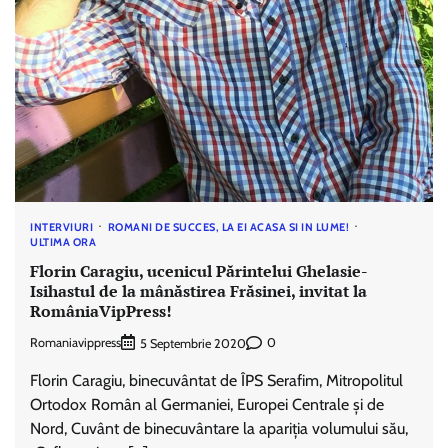
INTERVIURI
ROMANI DE SUCCES, LA EI ACASA SI IN LUME!
ULTIMA ORA
Florin Caragiu, ucenicul Părintelui Ghelasie-
Isihastul de la mânăstirea Frăsinei, invitat la
RomâniaVipPress!
Romaniavippress
0
5 Septembrie 2020
Florin Caragiu, binecuvântat de ÎPS Serafim, Mitropolitul
Ortodox Român al Germaniei, Europei Centrale și de
Nord, Cuvânt de binecuvântare la apariția volumului său,