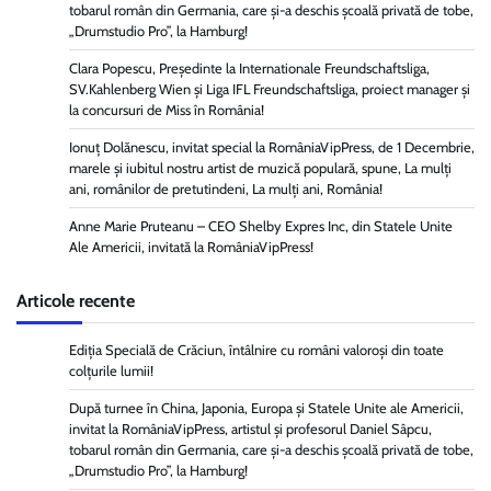
tobarul român din Germania, care și-a deschis școală privată de tobe,
„Drumstudio Pro”, la Hamburg!
Clara Popescu, Președinte la Internationale Freundschaftsliga,
SV.Kahlenberg Wien şi Liga IFL Freundschaftsliga, proiect manager și
la concursuri de Miss în România!
Ionuț Dolănescu, invitat special la RomâniaVipPress, de 1 Decembrie,
marele și iubitul nostru artist de muzică populară, spune, La mulți
ani, românilor de pretutindeni, La mulți ani, România!
Anne Marie Pruteanu – CEO Shelby Expres Inc, din Statele Unite
Ale Americii, invitată la RomâniaVipPress!
Articole recente
Ediția Specială de Crăciun, întâlnire cu români valoroși din toate
colțurile lumii!
După turnee în China, Japonia, Europa și Statele Unite ale Americii,
invitat la RomâniaVipPress, artistul și profesorul Daniel Sâpcu,
tobarul român din Germania, care și-a deschis școală privată de tobe,
„Drumstudio Pro”, la Hamburg!