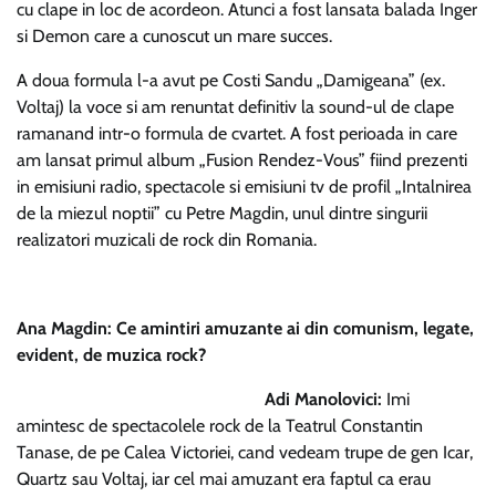
cu clape in loc de acordeon. Atunci a fost lansata balada Inger
si Demon care a cunoscut un mare succes.
A doua formula l-a avut pe Costi Sandu „Damigeana” (ex.
Voltaj) la voce si am renuntat definitiv la sound-ul de clape
ramanand intr-o formula de cvartet. A fost perioada in care
am lansat primul album „Fusion Rendez-Vous” fiind prezenti
in emisiuni radio, spectacole si emisiuni tv de profil „Intalnirea
de la miezul noptii” cu Petre Magdin, unul dintre singurii
realizatori muzicali de rock din Romania.
Ana Magdin: Ce amintiri amuzante ai din comunism, legate,
evident, de muzica rock?
Adi Manolovici:
Imi
amintesc de spectacolele rock de la Teatrul Constantin
Tanase, de pe Calea Victoriei, cand vedeam trupe de gen Icar,
Quartz sau Voltaj, iar cel mai amuzant era faptul ca erau