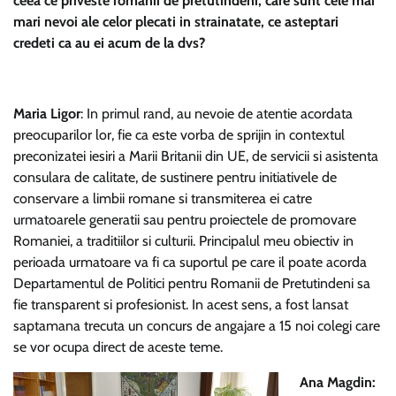
ceea ce priveste romanii de pretutindeni, care sunt cele mai
mari nevoi ale celor plecati in strainatate, ce asteptari
credeti ca au ei acum de la dvs?
Maria Ligor
: In primul rand, au nevoie de atentie acordata
preocuparilor lor, fie ca este vorba de sprijin in contextul
preconizatei iesiri a Marii Britanii din UE, de servicii si asistenta
consulara de calitate, de sustinere pentru initiativele de
conservare a limbii romane si transmiterea ei catre
urmatoarele generatii sau pentru proiectele de promovare
Romaniei, a traditiilor si culturii. Principalul meu obiectiv in
perioada urmatoare va fi ca suportul pe care il poate acorda
Departamentul de Politici pentru Romanii de Pretutindeni sa
fie transparent si profesionist. In acest sens, a fost lansat
saptamana trecuta un concurs de angajare a 15 noi colegi care
se vor ocupa direct de aceste teme.
Ana Magdin: