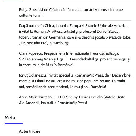
Ediția Specială de Crăciun, întâlnire cu români valoroși din toate
colțurile lumii!
După turnee în China, Japonia, Europa și Statele Unite ale Americii,
invitat la RomâniaVipPress, artistul și profesorul Daniel Sâpcu,
tobarul român din Germania, care și-a deschis școală privată de tobe,
„Drumstudio Pro”, la Hamburg!
Clara Popescu, Președinte la Internationale Freundschaftsliga,
SV.Kahlenberg Wien şi Liga IFL Freundschaftsliga, proiect manager și
la concursuri de Miss în România!
Ionuț Dolănescu, invitat special la RomâniaVipPress, de 1 Decembrie,
marele și iubitul nostru artist de muzică populară, spune, La mulți
ani, românilor de pretutindeni, La mulți ani, România!
Anne Marie Pruteanu – CEO Shelby Expres Inc, din Statele Unite
Ale Americii, invitată la RomâniaVipPress!
Meta
Autentificare