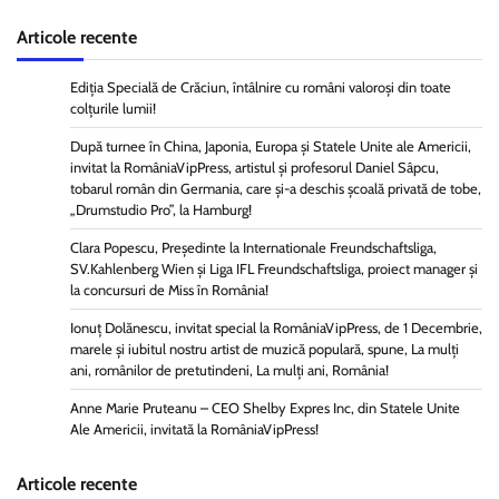
Articole recente
Ediția Specială de Crăciun, întâlnire cu români valoroși din toate
colțurile lumii!
După turnee în China, Japonia, Europa și Statele Unite ale Americii,
invitat la RomâniaVipPress, artistul și profesorul Daniel Sâpcu,
tobarul român din Germania, care și-a deschis școală privată de tobe,
„Drumstudio Pro”, la Hamburg!
Clara Popescu, Președinte la Internationale Freundschaftsliga,
SV.Kahlenberg Wien şi Liga IFL Freundschaftsliga, proiect manager și
la concursuri de Miss în România!
Ionuț Dolănescu, invitat special la RomâniaVipPress, de 1 Decembrie,
marele și iubitul nostru artist de muzică populară, spune, La mulți
ani, românilor de pretutindeni, La mulți ani, România!
Anne Marie Pruteanu – CEO Shelby Expres Inc, din Statele Unite
Ale Americii, invitată la RomâniaVipPress!
Articole recente