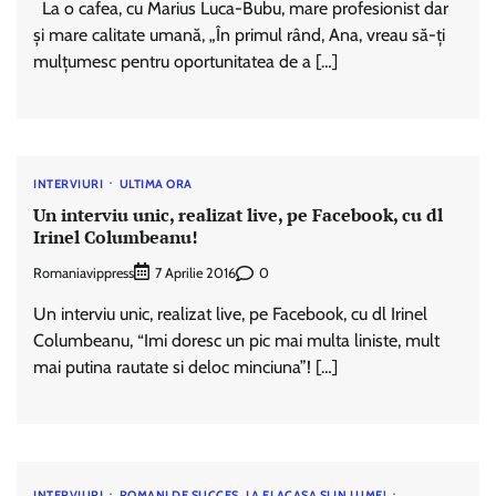
La o cafea, cu Marius Luca-Bubu, mare profesionist dar
și mare calitate umană, „În primul rând, Ana, vreau să-ți
mulțumesc pentru oportunitatea de a […]
INTERVIURI
ULTIMA ORA
Un interviu unic, realizat live, pe Facebook, cu dl
Irinel Columbeanu!
Romaniavippress
0
7 Aprilie 2016
Un interviu unic, realizat live, pe Facebook, cu dl Irinel
Columbeanu, “Imi doresc un pic mai multa liniste, mult
mai putina rautate si deloc minciuna”! […]
INTERVIURI
ROMANI DE SUCCES, LA EI ACASA SI IN LUME!