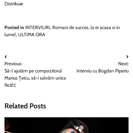
Distribuie
Posted in
INTERVIURI
,
Romani de succes, la ei acasa si in
lume!
,
ULTIMA ORA
Navigare
Previous:
Next:
în
Să-l ajutăm pe compozitorul
Interviu cu Bogdan Piperiu
articole
Marius Țeicu, să-i salvăm unica
fiică!:(
Related Posts