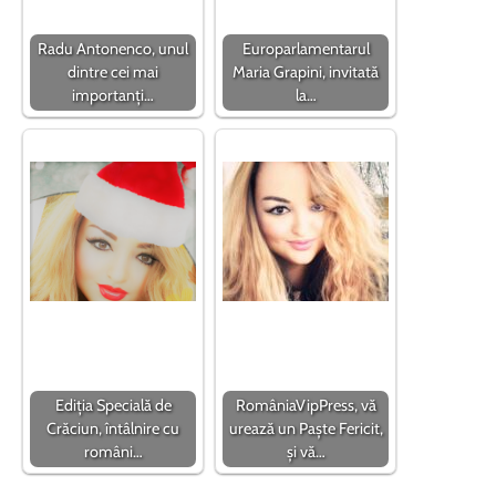
Radu Antonenco, unul
Europarlamentarul
dintre cei mai
Maria Grapini, invitată
importanți…
la…
Ediția Specială de
RomâniaVipPress, vă
Crăciun, întâlnire cu
urează un Paște Fericit,
români…
și vă…