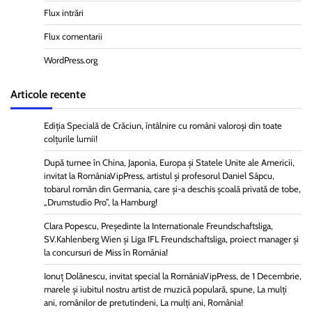
Flux intrări
Flux comentarii
WordPress.org
Articole recente
Ediția Specială de Crăciun, întâlnire cu români valoroși din toate
colțurile lumii!
După turnee în China, Japonia, Europa și Statele Unite ale Americii,
invitat la RomâniaVipPress, artistul și profesorul Daniel Sâpcu,
tobarul român din Germania, care și-a deschis școală privată de tobe,
„Drumstudio Pro”, la Hamburg!
Clara Popescu, Președinte la Internationale Freundschaftsliga,
SV.Kahlenberg Wien şi Liga IFL Freundschaftsliga, proiect manager și
la concursuri de Miss în România!
Ionuț Dolănescu, invitat special la RomâniaVipPress, de 1 Decembrie,
marele și iubitul nostru artist de muzică populară, spune, La mulți
ani, românilor de pretutindeni, La mulți ani, România!