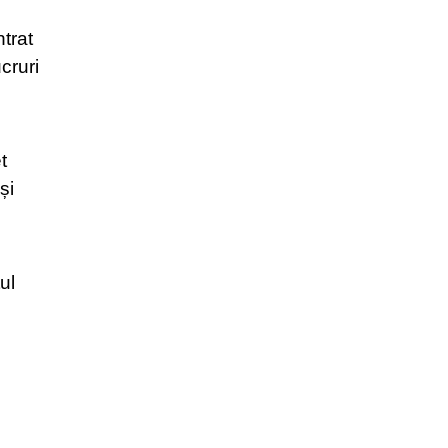
trat
cruri
t
și
ul