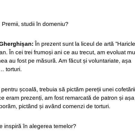
:
Premii, studii în domeniu?
 Gherghișan:
În prezent sunt la liceul de artă ”Haricl
 an. În cei trei frumoși ani ce au trecut, am evoluat mul
ea au fost pe măsură. Am făcut și voluntariate, așa
 torturi.
entru școală, trebuia să pictăm pereții unei cofetării
 ce eram prezenți, am fost remarcată de patron și așa
borăm, pictând și având comenzi de torturi.
 inspiră în alegerea temelor?