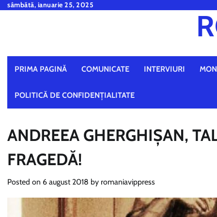
Skip
sâmbătă, ianuarie 25, 2025
R
to
content
PRIMA PAGINĂ
COMUNICATE
INTERVIURI
MON
POLITICĂ DE CONFIDENȚIALITATE
ANDREEA GHERGHIȘAN, TALE
FRAGEDĂ!
Posted on
6 august 2018
by
romaniavippress