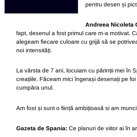
pentru desen și pic
Andreea Nicoleta
fapt, desenul a fost primul care m-a motivat.
alegeam fiecare culoare cu grijă să se potriv
noi intensități.
La vârsta de 7 ani, locuiam cu părinții mei în
creațiile. Făceam mici îngerași desenați pe foi 
cumpăra unul.
Am fost și sunt o ființă ambițioasă si am munci
Gazeta de Spania:
Ce planuri de viitor ai în a