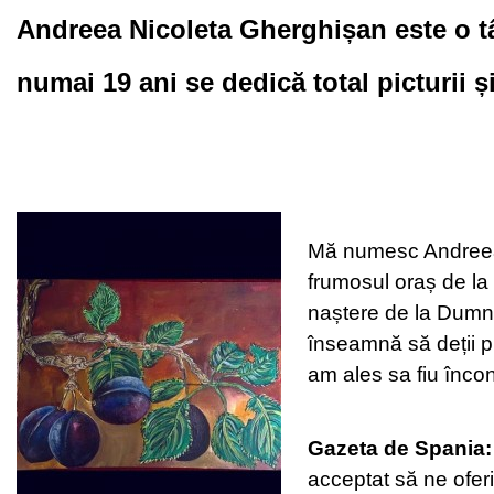
Andreea Nicoleta Gherghișan este o tâ
numai 19 ani se dedică total picturii ș
Mă numesc Andreea N
frumosul oraș de la 
naștere de la Dumne
înseamnă să deții put
am ales sa fiu încon
Gazeta de Spania:
acceptat să ne oferi