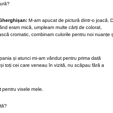
tură?
 Gherghișan:
M-am apucat de pictură dintr-o joacă. 
 Când eram mică, umpleam multe cărți de colorat,
ească cromatic, combinam culorile pentru noi nuanțe ș
 Spania și atunci mi-am vândut pentru prima dată
și toți cei care veneau în vizită, nu scăpau fără a
t pentru visele mele.
rtă?