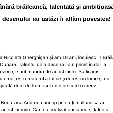
nără brăileancă, talentată și ambițioas
i desenului iar astăzi îi aflăm povestea!
icoleta Gherghișan și am 19 ani, locuiesc în Brăil
Dunăre. Talentul de a desena l-am primit în dar la
zeu și sunt mândră de acest lucru. Să fii artist
erea, ești creatorul a tot ce-ți dorești în lume și eu
jurată doar de frumosul artei pe care o creez.
Bună ziua Andreea, încep prin a-ți mulțumi că ai
 acest interviu. Când ai realizat pasiunea și talentul