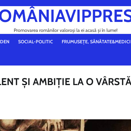
OMÂNIAVIPPRE
Promovarea românilor valoroși la ei acasă și în lume!
DEN
SOCIAL-POLITIC
FRUMUSEȚE, SĂNĂTATE&MEDICI
NT ȘI AMBIȚIE LA O VÂRST