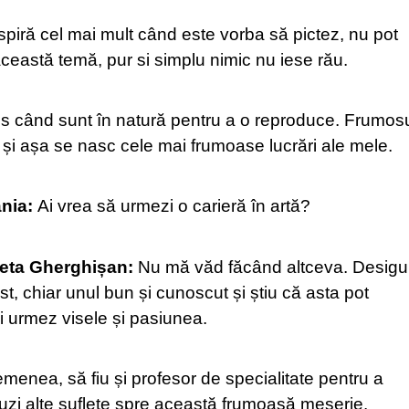
piră cel mai mult când este vorba să pictez, nu pot
eastă temă, pur si simplu nimic nu iese rău.
les când sunt în natură pentru a o reproduce. Frumos
 și așa se nasc cele mai frumoase lucrări ale mele.
ania:
Ai vrea să urmezi o carieră în artă?
eta Gherghișan:
Nu mă văd făcând altceva. Desigu
ist, chiar unul bun și cunoscut și știu că asta pot
i urmez visele și pasiunea.
menea, să fiu și profesor de specialitate pentru a
ăuzi alte suflete spre această frumoasă meserie.