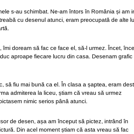
mele s-au schimbat. Ne-am întors în România și am in
 treabă cu desenul atunci, eram preocupată de alte lu
rtă.
 îmi doream să fac ce face el, să-l urmez. Încet, înce
uc aproape fiecare lucru din casa. Desenam grafic 
rec, să fiu mai bună ca el. În clasa a șaptea, eram dest
 Urma admiterea la liceu, știam că vreau să urmez
 pictasem nimic serios până atunci.
sor de desen, așa am început să pictez, intrând în
ictură. Din acel moment știam că asta vreau să fac