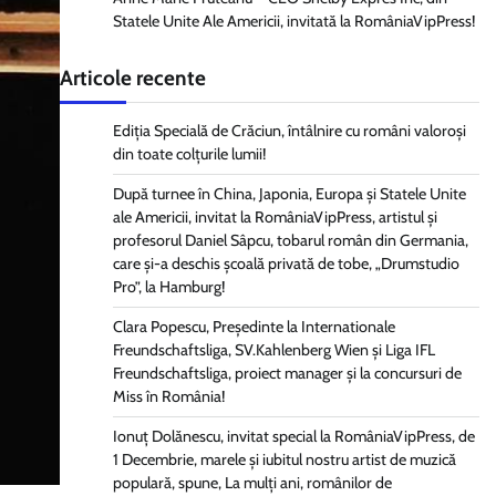
Statele Unite Ale Americii, invitată la RomâniaVipPress!
Articole recente
Ediția Specială de Crăciun, întâlnire cu români valoroși
din toate colțurile lumii!
După turnee în China, Japonia, Europa și Statele Unite
ale Americii, invitat la RomâniaVipPress, artistul și
profesorul Daniel Sâpcu, tobarul român din Germania,
care și-a deschis școală privată de tobe, „Drumstudio
Pro”, la Hamburg!
Clara Popescu, Președinte la Internationale
Freundschaftsliga, SV.Kahlenberg Wien şi Liga IFL
Freundschaftsliga, proiect manager și la concursuri de
Miss în România!
Ionuț Dolănescu, invitat special la RomâniaVipPress, de
1 Decembrie, marele și iubitul nostru artist de muzică
populară, spune, La mulți ani, românilor de