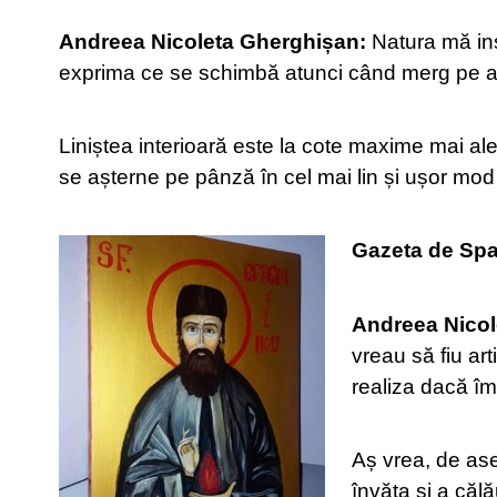
Andreea Nicoleta Gherghișan:
Natura mă ins
exprima ce se schimbă atunci când merg pe ac
Liniștea interioară este la cote maxime mai a
se așterne pe pânză în cel mai lin și ușor mod
Gazeta de Sp
Andreea Nicol
vreau să fiu art
realiza dacă îm
Aș vrea, de ase
învăța și a căl