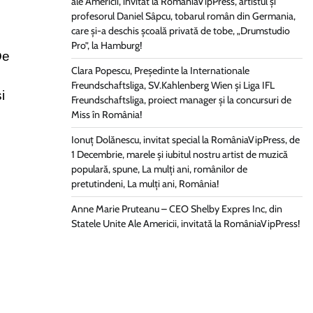
ale Americii, invitat la RomâniaVipPress, artistul și
profesorul Daniel Sâpcu, tobarul român din Germania,
care și-a deschis școală privată de tobe, „Drumstudio
Pro”, la Hamburg!
De
Clara Popescu, Președinte la Internationale
Freundschaftsliga, SV.Kahlenberg Wien şi Liga IFL
i
Freundschaftsliga, proiect manager și la concursuri de
Miss în România!
Ionuț Dolănescu, invitat special la RomâniaVipPress, de
1 Decembrie, marele și iubitul nostru artist de muzică
populară, spune, La mulți ani, românilor de
pretutindeni, La mulți ani, România!
Anne Marie Pruteanu – CEO Shelby Expres Inc, din
Statele Unite Ale Americii, invitată la RomâniaVipPress!