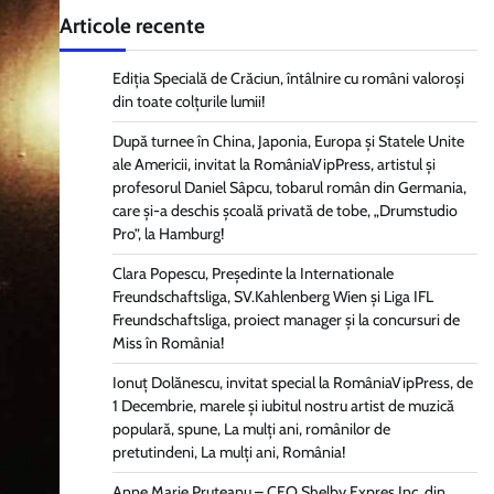
Articole recente
Ediția Specială de Crăciun, întâlnire cu români valoroși
din toate colțurile lumii!
După turnee în China, Japonia, Europa și Statele Unite
ale Americii, invitat la RomâniaVipPress, artistul și
profesorul Daniel Sâpcu, tobarul român din Germania,
care și-a deschis școală privată de tobe, „Drumstudio
Pro”, la Hamburg!
Clara Popescu, Președinte la Internationale
Freundschaftsliga, SV.Kahlenberg Wien şi Liga IFL
Freundschaftsliga, proiect manager și la concursuri de
Miss în România!
Ionuț Dolănescu, invitat special la RomâniaVipPress, de
1 Decembrie, marele și iubitul nostru artist de muzică
populară, spune, La mulți ani, românilor de
pretutindeni, La mulți ani, România!
Anne Marie Pruteanu – CEO Shelby Expres Inc, din