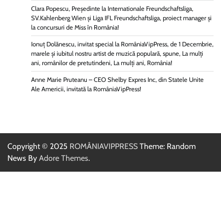
Clara Popescu, Președinte la Internationale Freundschaftsliga,
SV.Kahlenberg Wien şi Liga IFL Freundschaftsliga, proiect manager și
la concursuri de Miss în România!
Ionuț Dolănescu, invitat special la RomâniaVipPress, de 1 Decembrie,
marele și iubitul nostru artist de muzică populară, spune, La mulți
ani, românilor de pretutindeni, La mulți ani, România!
Anne Marie Pruteanu – CEO Shelby Expres Inc, din Statele Unite
Ale Americii, invitată la RomâniaVipPress!
Copyright © 2025
ROMÂNIAVIPPRESS
Theme: Random
News By
Adore Themes
.