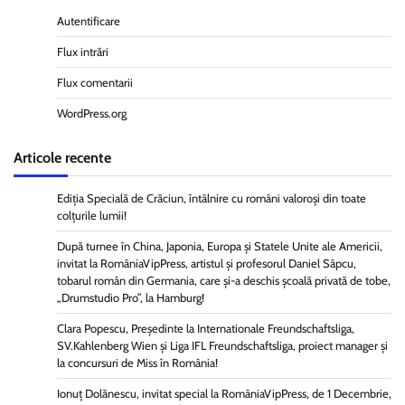
Autentificare
Flux intrări
Flux comentarii
WordPress.org
Articole recente
Ediția Specială de Crăciun, întâlnire cu români valoroși din toate
colțurile lumii!
După turnee în China, Japonia, Europa și Statele Unite ale Americii,
invitat la RomâniaVipPress, artistul și profesorul Daniel Sâpcu,
tobarul român din Germania, care și-a deschis școală privată de tobe,
„Drumstudio Pro”, la Hamburg!
Clara Popescu, Președinte la Internationale Freundschaftsliga,
SV.Kahlenberg Wien şi Liga IFL Freundschaftsliga, proiect manager și
la concursuri de Miss în România!
Ionuț Dolănescu, invitat special la RomâniaVipPress, de 1 Decembrie,