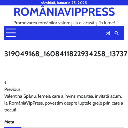
Skip
sâmbătă, ianuarie 25, 2025
ROMÂNIAVIPPRESS
to
content
Promovarea românilor valoroși la ei acasă și în lume!
319049168_1608411822934258_1373
Navigare
Previous:
în
Valentina Spânu, femeia care a învins moartea, invitată acum,
articole
la RomâniaVipPress, povestim despre luptele grele prin care a
trecut!
Meta