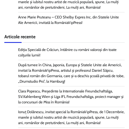
marele și iubitul nostru artist de muzică populară, spune, La mulți
ani, românilor de pretutindeni, La mulți ani, România!
Anne Marie Pruteanu – CEO Shelby Expres Inc, din Statele Unite
Ale Americii, invitată la RomâniaVipPress!
Articole recente
Ediția Specială de Crăciun, întâlnire cu români valoroși din toate
colțurile lumii!
După turnee în China, Japonia, Europa și Statele Unite ale Americii,
invitat la RomâniaVipPress, artistul și profesorul Daniel Sâpcu,
tobarul român din Germania, care și-a deschis școală privată de tobe,
„Drumstudio Pro”, la Hamburg!
Clara Popescu, Președinte la Internationale Freundschaftsliga,
SV.Kahlenberg Wien şi Liga IFL Freundschaftsliga, proiect manager și
la concursuri de Miss în România!
Ionuț Dolănescu, invitat special la RomâniaVipPress, de 1 Decembrie,
marele și iubitul nostru artist de muzică populară, spune, La mulți
ani, românilor de pretutindeni, La mulți ani, România!