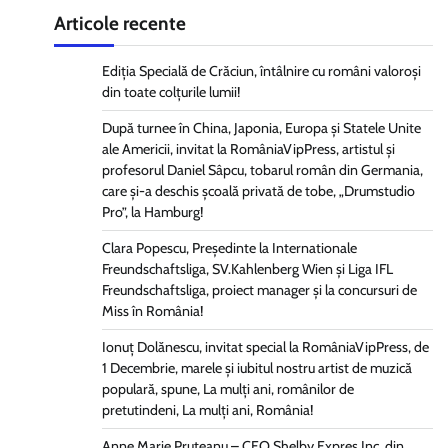
Articole recente
Ediția Specială de Crăciun, întâlnire cu români valoroși
din toate colțurile lumii!
După turnee în China, Japonia, Europa și Statele Unite
ale Americii, invitat la RomâniaVipPress, artistul și
profesorul Daniel Sâpcu, tobarul român din Germania,
care și-a deschis școală privată de tobe, „Drumstudio
Pro”, la Hamburg!
Clara Popescu, Președinte la Internationale
Freundschaftsliga, SV.Kahlenberg Wien şi Liga IFL
Freundschaftsliga, proiect manager și la concursuri de
Miss în România!
Ionuț Dolănescu, invitat special la RomâniaVipPress, de
1 Decembrie, marele și iubitul nostru artist de muzică
populară, spune, La mulți ani, românilor de
pretutindeni, La mulți ani, România!
Anne Marie Pruteanu – CEO Shelby Expres Inc, din