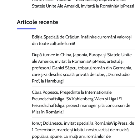
Statele Unite Ale Americii, invitată la RomâniaVipPress!
Articole recente
Ediția Specială de Crăciun, întâlnire cu români valoroși
din toate colțurile lumii!
După turnee în China, Japonia, Europa și Statele Unite
ale Americii, invitat la RomâniaVipPress, artistul și
profesorul Daniel Sâpcu, tobarul român din Germania,
care și-a deschis școală privată de tobe, „Drumstudio
Pro”, la Hamburg!
Clara Popescu, Președinte la Internationale
Freundschaftsliga, SV.Kahlenberg Wien şi Liga IFL
Freundschaftsliga, proiect manager și la concursuri de
Miss în România!
Ionuț Dolănescu, invitat special la RomâniaVipPress, de
1 Decembrie, marele și iubitul nostru artist de muzică
populară, spune, La mulți ani, românilor de