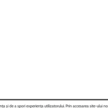
ght © 2025
ROMÂNIAVIPPRESS
Theme: Random News By
Adore 
 și de a spori experiența utilizatorului. Prin accesarea site-ului nos