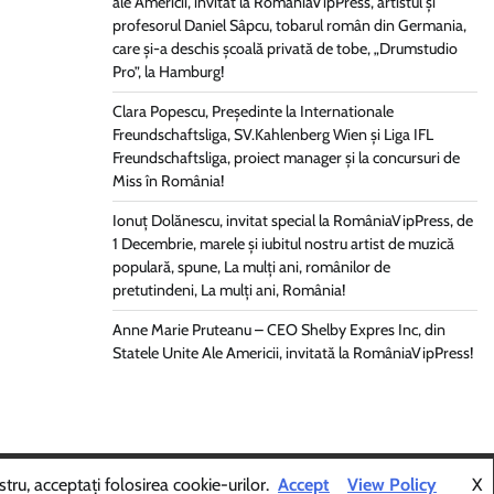
ale Americii, invitat la RomâniaVipPress, artistul și
profesorul Daniel Sâpcu, tobarul român din Germania,
care și-a deschis școală privată de tobe, „Drumstudio
Pro”, la Hamburg!
Clara Popescu, Președinte la Internationale
Freundschaftsliga, SV.Kahlenberg Wien şi Liga IFL
Freundschaftsliga, proiect manager și la concursuri de
Miss în România!
Ionuț Dolănescu, invitat special la RomâniaVipPress, de
1 Decembrie, marele și iubitul nostru artist de muzică
populară, spune, La mulți ani, românilor de
pretutindeni, La mulți ani, România!
Anne Marie Pruteanu – CEO Shelby Expres Inc, din
Statele Unite Ale Americii, invitată la RomâniaVipPress!
Themes
.
tru, acceptați folosirea cookie-urilor.
Accept
View Policy
X