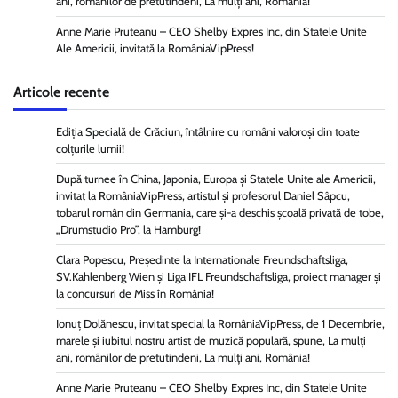
ani, românilor de pretutindeni, La mulți ani, România!
Anne Marie Pruteanu – CEO Shelby Expres Inc, din Statele Unite
Ale Americii, invitată la RomâniaVipPress!
Articole recente
Ediția Specială de Crăciun, întâlnire cu români valoroși din toate
colțurile lumii!
După turnee în China, Japonia, Europa și Statele Unite ale Americii,
invitat la RomâniaVipPress, artistul și profesorul Daniel Sâpcu,
tobarul român din Germania, care și-a deschis școală privată de tobe,
„Drumstudio Pro”, la Hamburg!
Clara Popescu, Președinte la Internationale Freundschaftsliga,
SV.Kahlenberg Wien şi Liga IFL Freundschaftsliga, proiect manager și
la concursuri de Miss în România!
Ionuț Dolănescu, invitat special la RomâniaVipPress, de 1 Decembrie,
marele și iubitul nostru artist de muzică populară, spune, La mulți
ani, românilor de pretutindeni, La mulți ani, România!
Anne Marie Pruteanu – CEO Shelby Expres Inc, din Statele Unite