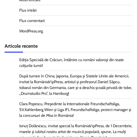
Flux intrări
Flux comentarii
WordPress.org
Articole recente
Ediția Specială de Crăciun, întâlnire cu români valoroși din toate
colțurile lumii!
După turnee în China, Japonia, Europa și Statele Unite ale Americii,
invitat la RomâniaVipPress, artistul și profesorul Daniel Sâpcu,
tobarul român din Germania, care și-a deschis școală privată de tobe,
„Drumstudio Pro”, la Hamburg!
Clara Popescu, Președinte la Internationale Freundschaftsliga,
SV.Kahlenberg Wien şi Liga IFL Freundschaftsliga, proiect manager și
la concursuri de Miss în România!
Ionuț Dolănescu, invitat special la RomâniaVipPress, de 1 Decembrie,
marele și iubitul nostru artist de muzică populară, spune, La mulți