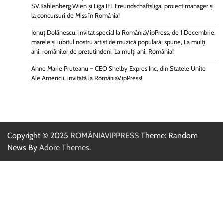
SV.Kahlenberg Wien şi Liga IFL Freundschaftsliga, proiect manager și
la concursuri de Miss în România!
Ionuț Dolănescu, invitat special la RomâniaVipPress, de 1 Decembrie,
marele și iubitul nostru artist de muzică populară, spune, La mulți
ani, românilor de pretutindeni, La mulți ani, România!
Anne Marie Pruteanu – CEO Shelby Expres Inc, din Statele Unite
Ale Americii, invitată la RomâniaVipPress!
Copyright © 2025
ROMÂNIAVIPPRESS
Theme: Random
News By
Adore Themes
.