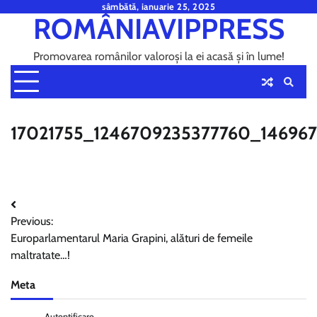
Skip
sâmbătă, ianuarie 25, 2025
ROMÂNIAVIPPRESS
to
content
Promovarea românilor valoroși la ei acasă și în lume!
17021755_1246709235377760_14696
Navigare
Previous:
în
Europarlamentarul Maria Grapini, alături de femeile
articole
maltratate…!
Meta
Autentificare