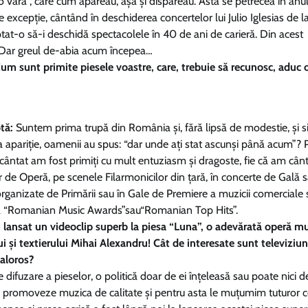
-o vară”, care cum apăreau, așa și dispăreau. Asta se petrecea în an
xcepție, cântând în deschiderea concertelor lui Julio Iglesias de la 
eptat-o să-i deschidă spectacolele în 40 de ani de carieră. Din acest
. Dar greul de-abia acum începea…
m sunt primite piesele voastre, care, trebuie să recunosc, aduc 
tă:
Suntem prima trupă din România și, fără lipsă de modestie, și s
a apariție, oamenii au spus: “dar unde ați stat ascunși până acum”? 
ântat am fost primiți cu mult entuziasm și dragoste, fie că am cân
r de Operă, pe scenele Filarmonicilor din țară, în concerte de Gală s
organizate de Primării sau în Gale de Premiere a muzicii comerciale
a “Romanian Music Awards”sau“Romanian Top Hits”.
 lansat un videoclip superb la piesa “Luna”, o adevărată operă m
 și textierului Mihai Alexandru! Cât de interesate sunt televiziuni
valoros?
difuzare a pieselor, o politică doar de ei înțeleasă sau poate nici d
 să promoveze muzica de calitate și pentru asta le muțumim tuturor c