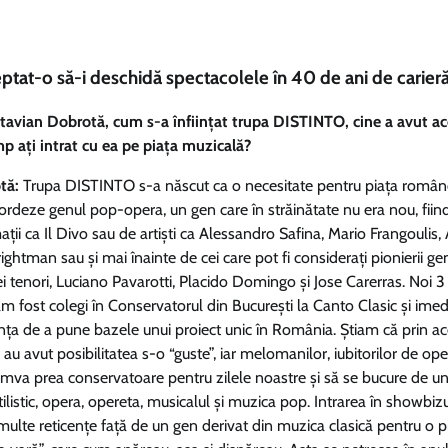
eptat-o să-i deschidă spectacolele în 40 de ani de carieră
avian Dobrotă, cum s-a înființat trupa DISTINTO, cine a avut a
imp ați intrat cu ea pe piața muzicală?
tă:
Trupa DISTINTO s-a născut ca o necesitate pentru piața român
ordeze genul pop-opera, un gen care în străinătate nu era nou, fiin
ții ca Il Divo sau de artiști ca Alessandro Safina, Mario Frangoulis
ightman sau și mai înainte de cei care pot fi considerați pionierii ge
ei tenori, Luciano Pavarotti, Placido Domingo și Jose Carerras. Noi 3 
am fost colegi în Conservatorul din București la Canto Clasic și imed
nța de a pune bazele unui proiect unic în România. Știam că prin ac
 avut posibilitatea s-o “guste”, iar melomanilor, iubitorilor de oper
cumva prea conservatoare pentru zilele noastre și să se bucure de u
listic, opera, opereta, musicalul și muzica pop. Intrarea în showbiz
ulte reticențe față de un gen derivat din muzica clasică pentru o p