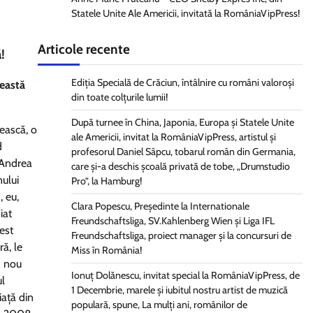
Statele Unite Ale Americii, invitată la RomâniaVipPress!
Articole recente
!
Ediția Specială de Crăciun, întâlnire cu români valoroși
ceastă
din toate colțurile lumii!
După turnee în China, Japonia, Europa și Statele Unite
ească, o
ale Americii, invitat la RomâniaVipPress, artistul și
d
profesorul Daniel Sâpcu, tobarul român din Germania,
, Andrea
care și-a deschis școală privată de tobe, „Drumstudio
nului
Pro”, la Hamburg!
, eu,
Clara Popescu, Președinte la Internationale
iat
Freundschaftsliga, SV.Kahlenberg Wien şi Liga IFL
est
Freundschaftsliga, proiect manager și la concursuri de
ă, le
Miss în România!
n nou
Ionuț Dolănescu, invitat special la RomâniaVipPress, de
ul
1 Decembrie, marele și iubitul nostru artist de muzică
iață din
populară, spune, La mulți ani, românilor de