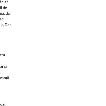
ânia?
fi de
eră, dar
at:
iuc, Dan
ntru
ar și
,
guranță
 din