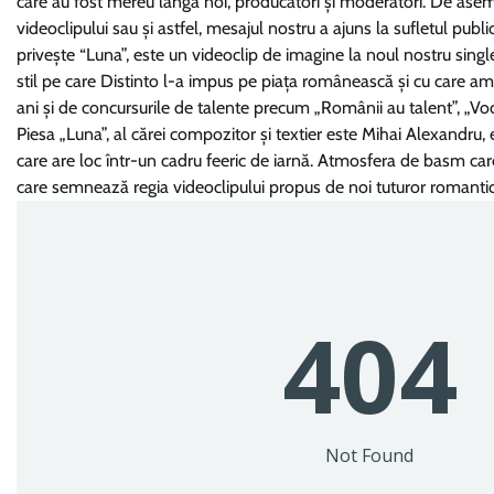
care au fost mereu lângă noi, producători și moderatori. De aseme
videoclipului sau și astfel, mesajul nostru a ajuns la sufletul publi
privește “Luna”, este un videoclip de imagine la noul nostru singl
stil pe care Distinto l-a impus pe piața românească și cu care am c
ani și de concursurile de talente precum „Românii au talent”, „Vo
Piesa „Luna”, al cărei compozitor și textier este Mihai Alexandru,
care are loc într-un cadru feeric de iarnă. Atmosfera de basm care
care semnează regia videoclipului propus de noi tuturor romanticil