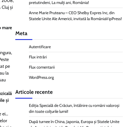
ul 2008,
pretutindeni, La mulți ani, România!
Cluj și
Anne Marie Pruteanu – CEO Shelby Expres Inc, din
Statele Unite Ale Americii, invitată la RomâniaVipPress!
o mare
Meta
Autentificare
ingura,
Flux intrări
Peste
tat pe
Flux comentarii
au la
WordPress.org
 sau
Articole recente
uzicală
le și
Ediția Specială de Crăciun, întâlnire cu români valoroși
din toate colțurile lumii!
e ei…
elor
După turnee în China, Japonia, Europa și Statele Unite