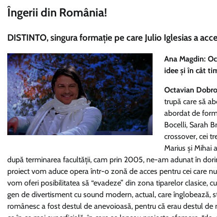
Îngerii din România!
DISTINTO, singura formație pe care Julio Iglesias a acc
Ana Magdin: Oct
idee și în cât t
Octavian Dobro
trupă care să ab
abordat de forma
Bocelli, Sarah Br
crossover, cei tr
Marius și Mihai 
după terminarea facultății, cam prin 2005, ne-am adunat în dori
proiect vom aduce opera într-o zonă de acces pentru cei care nu au
vom oferi posibilitatea să “evadeze” din zona tiparelor clasice, 
gen de divertisment cu sound modern, actual, care înglobează, sti
românesc a fost destul de anevoioasă, pentru că erau destul de m