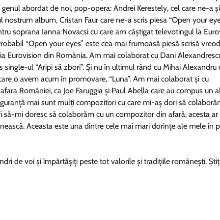
enul abordat de noi, pop-opera: Andrei Kerestely, cel care ne-a și
l nostrum album, Cristan Faur care ne-a scris piesa “Open your ey
ntru soprana Ianna Novacsi cu care am câștigat televotingul la Euro
robabil “Open your eyes” este cea mai frumoasă piesă scrisă vreo
ția Eurovision din România. Am mai colaborat cu Dani Alexandresc
s single-ul “Aripi să zbori”. Și nu în ultimul rând cu Mihai Alexandru
e care o avem acum în promovare, “Luna”. Am mai colaborat și cu
afara României, ca Joe Faruggia și Paul Abella care au compus un a
guranță mai sunt mulți compozitori cu care mi-aș dori să colaboră
i să-mi doresc să colaborăm cu un compozitor din afară, acesta ar 
inească. Aceasta este una dintre cele mai mari dorințe ale mele în 
dri de voi și împărtășiți peste tot valorile și tradițiile românești. Ști