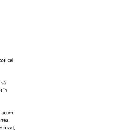
oți cei
 să
t în
de acum
artea
difuzat,