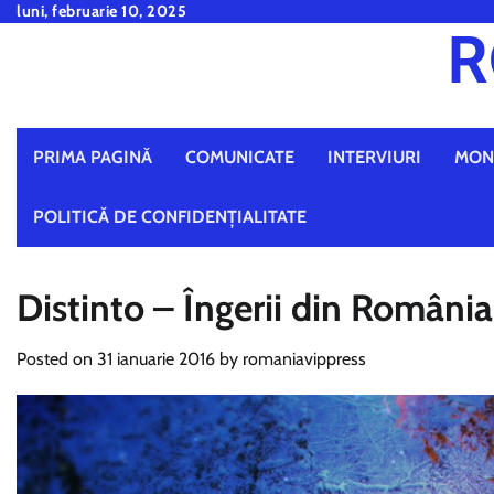
Skip
luni, februarie 10, 2025
R
to
content
PRIMA PAGINĂ
COMUNICATE
INTERVIURI
MON
POLITICĂ DE CONFIDENȚIALITATE
Distinto – Îngerii din România
Posted on
31 ianuarie 2016
by
romaniavippress