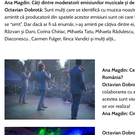
Ana Magdin: Câți dintre moderatorii emisiunilor muzicale și de
Octavian Dobrotă:
Sunt mulți care se identifică cu muzica noastr
amintit că producatorii din spatele acestor emisiuni sunt cei care f
se “simt”. Dar dacă ar fi să enumăr, i-aș aminti pe câțiva dintre 
Răzvan și Dani, Corina Chiriac, Mihaela Tatu, Mihaela Rădulescu,
Diaconescu , Carmen Fulger, Ilinca Vandici și mulți alții…
Ana Magdin: Ce 
România?
Octavian Dobro
colaborarea cu a
acestea sunt vise
se vor realiza!
Ana Magdin: Cin
Octavian Dobro