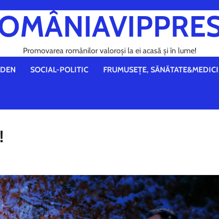
OMÂNIAVIPPRE
Promovarea românilor valoroși la ei acasă și în lume!
DEN
SOCIAL-POLITIC
FRUMUSEȚE, SĂNĂTATE&MEDICI
!