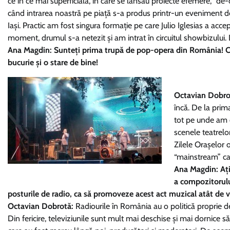
ce în ce mai superficială, în care se lansau proiecte efemere, “de
când intrarea noastră pe piață s-a produs printr-un eveniment de e
Iași. Practic am fost singura formație pe care Julio Iglesias a acc
moment, drumul s-a netezit și am intrat în circuitul showbizului
Ana Magdin: Sunteți prima trupă de pop-opera din România! Cu
bucurie și o stare de bine!
Octavian Dobro
încă. De la prim
tot pe unde am c
scenele teatrelo
Zilele Orașelor 
“mainstream” c
Ana Magdin: Ați
a compozitorului
posturile de radio, ca să promoveze acest act muzical atât de 
Octavian Dobrotă:
Radiourile în România au o politică proprie de 
Din fericire, televiziunile sunt mult mai deschise și mai dornice