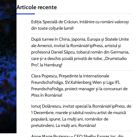
Articole recente
Ediția Specială de Crăciun, întâlnire cu români valoroși
din toate colțurile lumii!
După turnee în China, Japonia, Europa și Statele Unite
ale Americii, invitat la RomâniaVipPress, artistul și
profesorul Daniel Sâpcu, tobarul român din Germania,
care și-a deschis școală privată de tobe, „Drumstudio
Pro”, la Hamburg!
Clara Popescu, Președinte la Internationale
Freundschaftsliga, SV.Kahlenberg Wien şi Liga IFL
Freundschaftsliga, proiect manager și la concursuri de
Miss în România!
Ionuț Dolănescu, invitat special la RomâniaVipPress, de
1 Decembrie, marele și iubitul nostru artist de muzică
populară, spune, La mulți ani, românilor de
pretutindeni, La mulți ani, România!
Anne Marie Pruteanu – CEO Shelby Expres Inc, din