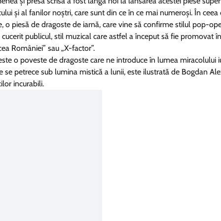
nea și presa scrisă a fost lângă noi la lansarea acestei piese super
cului și al fanilor noștri, care sunt din ce în ce mai numeroși. În ceea
e, o piesă de dragoste de iarnă, care vine să confirme stilul pop-ope
ucerit publicul, stil muzical care astfel a început să fie promovat în
cea României” sau „X-factor”.
 este o poveste de dragoste care ne introduce în lumea miracolului iu
 se petrece sub lumina mistică a lunii, este ilustrată de Bogdan Ale
or incurabili.