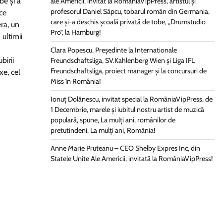
be și a
ale Americii, invitat la RomâniaVipPress, artistul și
profesorul Daniel Sâpcu, tobarul român din Germania,
 ce
care și-a deschis școală privată de tobe, „Drumstudio
ra, un
Pro”, la Hamburg!
 ultimii
Clara Popescu, Președinte la Internationale
birii
Freundschaftsliga, SV.Kahlenberg Wien şi Liga IFL
Freundschaftsliga, proiect manager și la concursuri de
xe, cel
Miss în România!
Ionuț Dolănescu, invitat special la RomâniaVipPress, de
1 Decembrie, marele și iubitul nostru artist de muzică
populară, spune, La mulți ani, românilor de
pretutindeni, La mulți ani, România!
Anne Marie Pruteanu – CEO Shelby Expres Inc, din
Statele Unite Ale Americii, invitată la RomâniaVipPress!