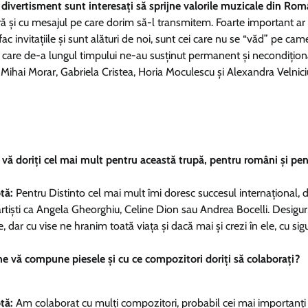
 divertisment sunt interesați să sprijne valorile muzicale din Rom
ă și cu mesajul pe care dorim să-l transmitem. Foarte important ar 
ac invitațiile și sunt alături de noi, sunt cei care nu se “văd” pe cam
ei, care de-a lungul timpului ne-au susținut permanent și necondițion
 Mihai Morar, Gabriela Cristea, Horia Moculescu și Alexandra Velnic
vă doriți cel mai mult pentru această trupă, pentru români și pe
tă:
Pentru Distinto cel mai mult îmi doresc succesul internațional, d
rtiști ca Angela Gheorghiu, Celine Dion sau Andrea Bocelli. Desigur
, dar cu vise ne hranim toată viața și dacă mai și crezi în ele, cu si
e vă compune piesele și cu ce compozitori doriți să colaborați?
tă:
Am colaborat cu mulți compozitori, probabil cei mai importanți