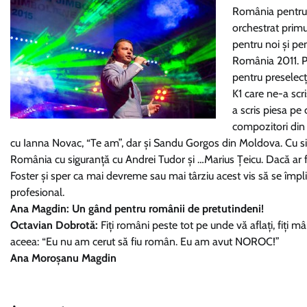
România pentru g
orchestrat primu
pentru noi și pe
România 2011. P
pentru preselec
K1 care ne-a scri
a scris piesa p
compozitori din 
cu Ianna Novac, “Te am”, dar și Sandu Gorgos din Moldova. Cu si
România cu siguranță cu Andrei Tudor și …Marius Țeicu. Dacă ar f
Foster și sper ca mai devreme sau mai târziu acest vis să se împl
profesional.
Ana Magdin: Un gând pentru românii de pretutindeni!
Octavian Dobrotă:
Fiți români peste tot pe unde vă aflați, fiți mân
aceea: “Eu nu am cerut să fiu român. Eu am avut NOROC!”
Ana Moroșanu Magdin