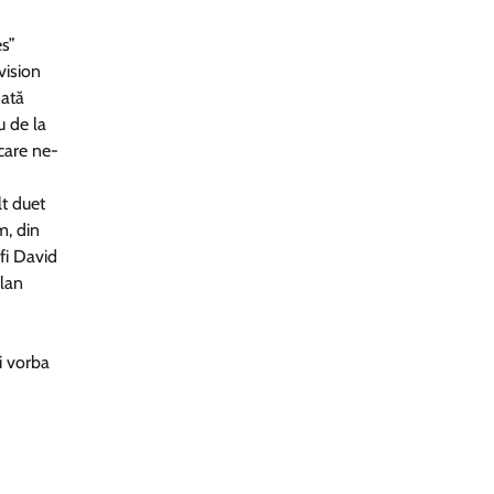
es”
vision
dată
u de la
 care ne-
lt duet
m, din
fi David
plan
ți vorba