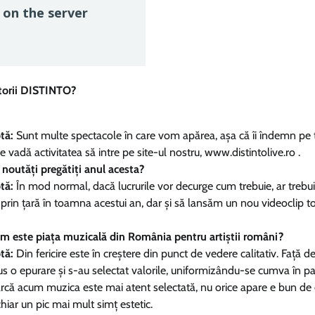
torii DISTINTO?
tă:
Sunt multe spectacole în care vom apărea, așa că îi îndemn pe t
 vadă activitatea să intre pe site-ul nostru, www.distintolive.ro .
noutăți pregătiți anul acesta?
tă:
În mod normal, dacă lucrurile vor decurge cum trebuie, ar trebui
rin țară în toamna acestui an, dar și să lansăm un nou videoclip to
 este piața muzicală din România pentru artiștii români?
tă:
Din fericire este în creștere din punct de vedere calitativ. Față 
us o epurare și s-au selectat valorile, uniformizându-se cumva în p
e. Parcă acum muzica este mai atent selectată, nu orice apare e bun de 
chiar un pic mai mult simț estetic.