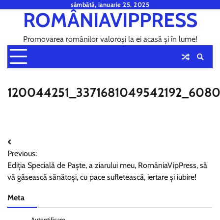
Skip
sâmbătă, ianuarie 25, 2025
ROMÂNIAVIPPRESS
to
content
Promovarea românilor valoroși la ei acasă și în lume!
120044251_3371681049542192_608
Navigare
Previous:
în
Ediția Specială de Paște, a ziarului meu, RomâniaVipPress, să
articole
vă găsească sănătoși, cu pace sufletească, iertare și iubire!
Meta
Autentificare