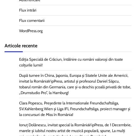
Flux intrări
Flux comentarii
WordPress.org
Articole recente
Ediția Specială de Crăciun, întâlnire cu români valoroși din toate
colțurile lumii!
După turnee în China, Japonia, Europa și Statele Unite ale Americii,
invitat la RomâniaVipPress, artistul și profesorul Daniel Sâpcu,
tobarul român din Germania, care și-a deschis școală privată de tobe,
„Drumstudio Pro”, la Hamburg!
Clara Popescu, Președinte la Internationale Freundschaftsliga,
SV.Kahlenberg Wien şi Liga IFL Freundschaftsliga, proiect manager și
la concursuri de Miss în România!
Ionuț Dolănescu, invitat special la RomâniaVipPress, de 1 Decembrie,
marele și iubitul nostru artist de muzică populară, spune, La mulți