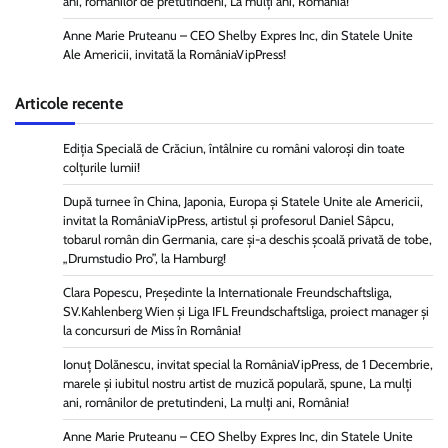
ani, românilor de pretutindeni, La mulți ani, România!
Anne Marie Pruteanu – CEO Shelby Expres Inc, din Statele Unite
Ale Americii, invitată la RomâniaVipPress!
Articole recente
Ediția Specială de Crăciun, întâlnire cu români valoroși din toate
colțurile lumii!
După turnee în China, Japonia, Europa și Statele Unite ale Americii,
invitat la RomâniaVipPress, artistul și profesorul Daniel Sâpcu,
tobarul român din Germania, care și-a deschis școală privată de tobe,
„Drumstudio Pro”, la Hamburg!
Clara Popescu, Președinte la Internationale Freundschaftsliga,
SV.Kahlenberg Wien şi Liga IFL Freundschaftsliga, proiect manager și
la concursuri de Miss în România!
Ionuț Dolănescu, invitat special la RomâniaVipPress, de 1 Decembrie,
marele și iubitul nostru artist de muzică populară, spune, La mulți
ani, românilor de pretutindeni, La mulți ani, România!
Anne Marie Pruteanu – CEO Shelby Expres Inc, din Statele Unite