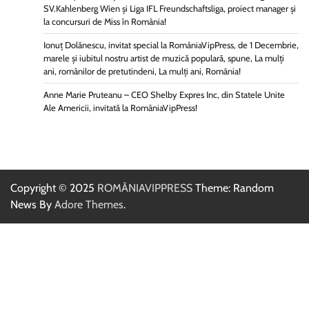
SV.Kahlenberg Wien şi Liga IFL Freundschaftsliga, proiect manager și
la concursuri de Miss în România!
Ionuț Dolănescu, invitat special la RomâniaVipPress, de 1 Decembrie,
marele și iubitul nostru artist de muzică populară, spune, La mulți
ani, românilor de pretutindeni, La mulți ani, România!
Anne Marie Pruteanu – CEO Shelby Expres Inc, din Statele Unite
Ale Americii, invitată la RomâniaVipPress!
Copyright © 2025
ROMÂNIAVIPPRESS
Theme: Random
News By
Adore Themes
.