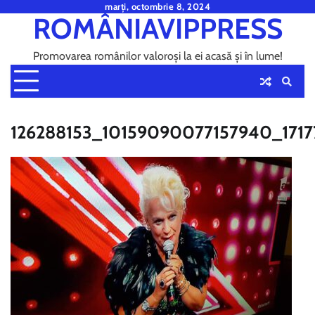
Skip
marți, octombrie 8, 2024
ROMÂNIAVIPPRESS
to
content
Promovarea românilor valoroși la ei acasă și în lume!
126288153_10159090077157940_1717