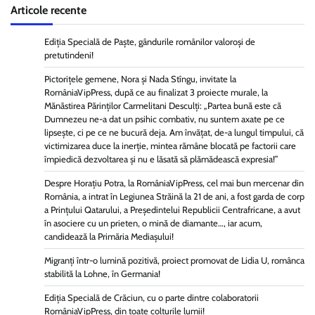
Articole recente
Ediția Specială de Paște, gândurile românilor valoroși de
pretutindeni!
Pictorițele gemene, Nora și Nada Stîngu, invitate la
RomâniaVipPress, după ce au finalizat 3 proiecte murale, la
Mănăstirea Părinților Carmelitani Desculți: „Partea bună este că
Dumnezeu ne-a dat un psihic combativ, nu suntem axate pe ce
lipsește, ci pe ce ne bucură deja. Am învățat, de-a lungul timpului, că
victimizarea duce la inerție, mintea rămâne blocată pe factorii care
împiedică dezvoltarea și nu e lăsată să plămădească expresia!”
Despre Horațiu Potra, la RomâniaVipPress, cel mai bun mercenar din
România, a intrat în Legiunea Străină la 21 de ani, a fost garda de corp
a Prințului Qatarului, a Președintelui Republicii Centrafricane, a avut
în asociere cu un prieten, o mină de diamante…, iar acum,
candidează la Primăria Mediașului!
Migranți într-o lumină pozitivă, proiect promovat de Lidia U, românca
stabilită la Lohne, în Germania!
Ediția Specială de Crăciun, cu o parte dintre colaboratorii
RomâniaVipPress, din toate colțurile lumii!