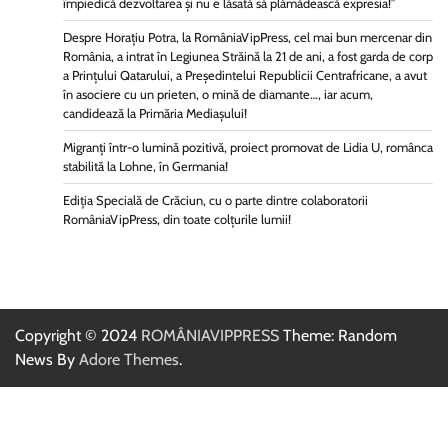
împiedică dezvoltarea și nu e lăsată să plămădească expresia!”
Despre Horațiu Potra, la RomâniaVipPress, cel mai bun mercenar din
România, a intrat în Legiunea Străină la 21 de ani, a fost garda de corp
a Prințului Qatarului, a Președintelui Republicii Centrafricane, a avut
în asociere cu un prieten, o mină de diamante…, iar acum,
candidează la Primăria Mediașului!
Migranți într-o lumină pozitivă, proiect promovat de Lidia U, românca
stabilită la Lohne, în Germania!
Ediția Specială de Crăciun, cu o parte dintre colaboratorii
RomâniaVipPress, din toate colțurile lumii!
Copyright © 2024
ROMÂNIAVIPPRESS
Theme: Random
News By
Adore Themes
.