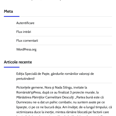
Meta
Autentificare
Flux intrări
Flux comentarii
WordPress.org
Articole recente
Ediția Specială de Paște, gândurile românilor valoroși de
pretutindeni!
Pictorițele gemene, Nora și Nada Stîngu, invitate la
RomâniaVipPress, după ce au finalizat 3 proiecte murale, la
Mănăstirea Părinților Carmelitani Desculți: „Partea bună este că
Dumnezeu ne-a dat un psihic combativ, nu suntem axate pe ce
lipsește, ci pe ce ne bucură deja. Am învățat, de-a lungul timpului, că
victimizarea duce la inerție, mintea rămâne blocată pe factorii care