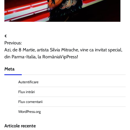
Navigare
Previous:
în
Azi, de 8 Martie, artista Silvia Mitrache, vine ca invitat special,
articole
din Parma-Italia, la RomâniaVipPress!
Meta
Autentificare
Flux intrări
Flux comentarii
WordPress.org
Articole recente