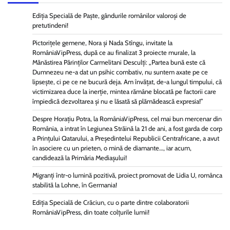
Ediția Specială de Paște, gândurile românilor valoroși de
pretutindeni!
Pictorițele gemene, Nora și Nada Stîngu, invitate la
RomâniaVipPress, după ce au finalizat 3 proiecte murale, la
Mănăstirea Părinților Carmelitani Desculți: „Partea bună este că
Dumnezeu ne-a dat un psihic combativ, nu suntem axate pe ce
lipsește, ci pe ce ne bucură deja. Am învățat, de-a lungul timpului, că
victimizarea duce la inerție, mintea rămâne blocată pe factorii care
împiedică dezvoltarea și nu e lăsată să plămădească expresia!”
Despre Horațiu Potra, la RomâniaVipPress, cel mai bun mercenar din
România, a intrat în Legiunea Străină la 21 de ani, a fost garda de corp
a Prințului Qatarului, a Președintelui Republicii Centrafricane, a avut
în asociere cu un prieten, o mină de diamante…, iar acum,
candidează la Primăria Mediașului!
Migranți într-o lumină pozitivă, proiect promovat de Lidia U, românca
stabilită la Lohne, în Germania!
Ediția Specială de Crăciun, cu o parte dintre colaboratorii
RomâniaVipPress, din toate colțurile lumii!