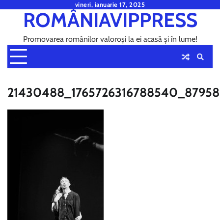
Skip
vineri, ianuarie 17, 2025
ROMÂNIAVIPPRESS
to
content
Promovarea românilor valoroși la ei acasă și în lume!
21430488_1765726316788540_87958