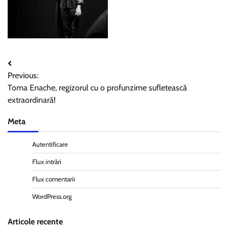
Navigare
Previous:
în
Toma Enache, regizorul cu o profunzime sufletească
articole
extraordinară!
Meta
Autentificare
Flux intrări
Flux comentarii
WordPress.org
Articole recente