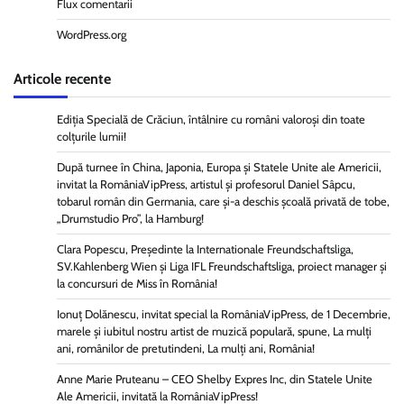
Flux comentarii
WordPress.org
Articole recente
Ediția Specială de Crăciun, întâlnire cu români valoroși din toate
colțurile lumii!
După turnee în China, Japonia, Europa și Statele Unite ale Americii,
invitat la RomâniaVipPress, artistul și profesorul Daniel Sâpcu,
tobarul român din Germania, care și-a deschis școală privată de tobe,
„Drumstudio Pro”, la Hamburg!
Clara Popescu, Președinte la Internationale Freundschaftsliga,
SV.Kahlenberg Wien şi Liga IFL Freundschaftsliga, proiect manager și
la concursuri de Miss în România!
Ionuț Dolănescu, invitat special la RomâniaVipPress, de 1 Decembrie,
marele și iubitul nostru artist de muzică populară, spune, La mulți
ani, românilor de pretutindeni, La mulți ani, România!
Anne Marie Pruteanu – CEO Shelby Expres Inc, din Statele Unite
Ale Americii, invitată la RomâniaVipPress!