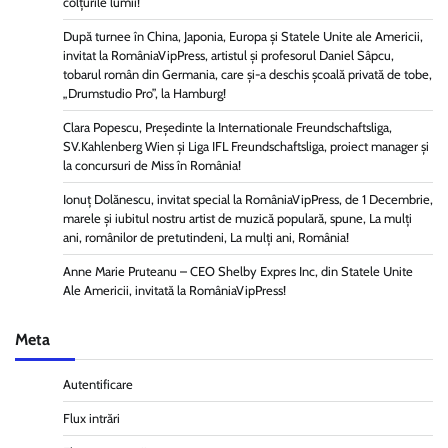
colțurile lumii!
După turnee în China, Japonia, Europa și Statele Unite ale Americii,
invitat la RomâniaVipPress, artistul și profesorul Daniel Sâpcu,
tobarul român din Germania, care și-a deschis școală privată de tobe,
„Drumstudio Pro”, la Hamburg!
Clara Popescu, Președinte la Internationale Freundschaftsliga,
SV.Kahlenberg Wien şi Liga IFL Freundschaftsliga, proiect manager și
la concursuri de Miss în România!
Ionuț Dolănescu, invitat special la RomâniaVipPress, de 1 Decembrie,
marele și iubitul nostru artist de muzică populară, spune, La mulți
ani, românilor de pretutindeni, La mulți ani, România!
Anne Marie Pruteanu – CEO Shelby Expres Inc, din Statele Unite
Ale Americii, invitată la RomâniaVipPress!
Meta
Autentificare
Flux intrări