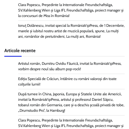
Clara Popescu, Președinte la Internationale Freundschaftsliga,
SV.Kahlenberg Wien şi Liga IFL Freundschaftsliga, proiect manager și
la concursuri de Miss în România!
Ionuț Dolănescu, invitat special la RomâniaVipPress, de 1 Decembrie,
marele și iubitul nostru artist de muzică populară, spune, La mulți
ani, românilor de pretutindeni, La mulți ani, România!
Articole recente
Artistul român, Dumitru Ovidiu Făurică, invitat la RomâniaVipPress,
vorbim despre noul său album pop-rock!
Ediția Specială de Crăciun, întâlnire cu români valoroși din toate
colțurile lumii!
După turnee în China, Japonia, Europa și Statele Unite ale Americii,
invitat la RomâniaVipPress, artistul și profesorul Daniel Sâpcu,
tobarul român din Germania, care și-a deschis școală privată de tobe,
„Drumstudio Pro”, la Hamburg!
Clara Popescu, Președinte la Internationale Freundschaftsliga,
SV.Kahlenberg Wien şi Liga IFL Freundschaftsliga, proiect manager și