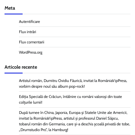
Meta
Autentificare
Flux intrări
Flux comentarii
WordPress.org
Articole recente
Artistul român, Dumitru Ovidiu Făurică, invitat la RomâniaVipPress,
vorbim despre noul său album pop-rock!
Ediția Specială de Crăciun, întâlnire cu români valoroși din toate
colțurile lumii!
După turnee în China, Japonia, Europa și Statele Unite ale Americii,
invitat la RomâniaVipPress, artistul și profesorul Daniel Sâpcu,
tobarul român din Germania, care și-a deschis școală privată de tobe,
„Drumstudio Pro”, la Hamburg!