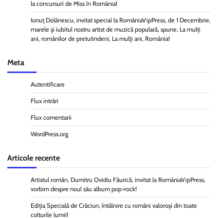
la concursuri de Miss în România!
Ionuț Dolănescu, invitat special la RomâniaVipPress, de 1 Decembrie,
marele și iubitul nostru artist de muzică populară, spune, La mulți
ani, românilor de pretutindeni, La mulți ani, România!
Meta
Autentificare
Flux intrări
Flux comentarii
WordPress.org
Articole recente
Artistul român, Dumitru Ovidiu Făurică, invitat la RomâniaVipPress,
vorbim despre noul său album pop-rock!
Ediția Specială de Crăciun, întâlnire cu români valoroși din toate
colțurile lumii!