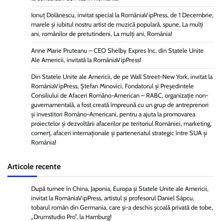
Ionuț Dolănescu, invitat special la RomâniaVipPress, de 1 Decembrie,
marele și iubitul nostru artist de muzică populară, spune, La mulți
ani, românilor de pretutindeni, La mulți ani, România!
Anne Marie Pruteanu – CEO Shelby Expres Inc, din Statele Unite
Ale Americii, invitată la RomâniaVipPress!
Din Statele Unite ale Americii, de pe Wall Street-New York, invitat la
RomâniaVipPress, Ștefan Minovici, Fondatorul și Președintele
Consiliului de Afaceri Româno-American – RABC, organizație non-
guvernamentală, a fost creată împreună cu un grup de antreprenori
și investitori Româno-Americani, pentru a ajuta la promovarea
proiectelor și dezvoltării afacerilor pe teritoriul României, marketing,
comerț, afaceri internaționale și parteneriatul strategic între SUA și
România!
Articole recente
După turnee în China, Japonia, Europa și Statele Unite ale Americii,
invitat la RomâniaVipPress, artistul și profesorul Daniel Sâpcu,
tobarul român din Germania, care și-a deschis școală privată de tobe,
„Drumstudio Pro”, la Hamburg!