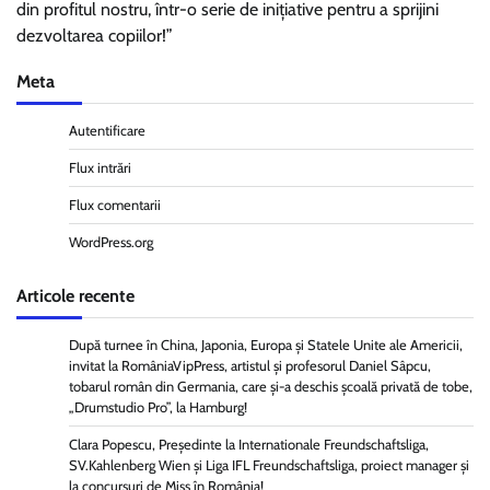
din profitul nostru, într-o serie de inițiative pentru a sprijini
dezvoltarea copiilor!”
Meta
Autentificare
Flux intrări
Flux comentarii
WordPress.org
Articole recente
După turnee în China, Japonia, Europa și Statele Unite ale Americii,
invitat la RomâniaVipPress, artistul și profesorul Daniel Sâpcu,
tobarul român din Germania, care și-a deschis școală privată de tobe,
„Drumstudio Pro”, la Hamburg!
Clara Popescu, Președinte la Internationale Freundschaftsliga,
SV.Kahlenberg Wien şi Liga IFL Freundschaftsliga, proiect manager și
la concursuri de Miss în România!