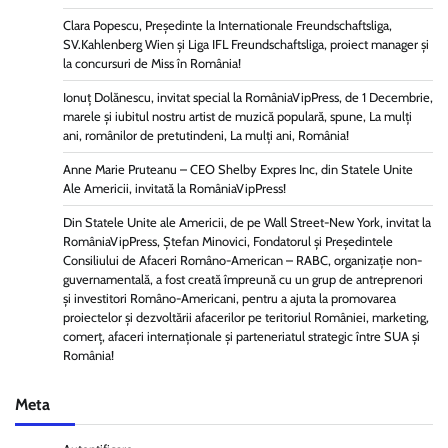
Clara Popescu, Președinte la Internationale Freundschaftsliga,
SV.Kahlenberg Wien şi Liga IFL Freundschaftsliga, proiect manager și
la concursuri de Miss în România!
Ionuț Dolănescu, invitat special la RomâniaVipPress, de 1 Decembrie,
marele și iubitul nostru artist de muzică populară, spune, La mulți
ani, românilor de pretutindeni, La mulți ani, România!
Anne Marie Pruteanu – CEO Shelby Expres Inc, din Statele Unite
Ale Americii, invitată la RomâniaVipPress!
Din Statele Unite ale Americii, de pe Wall Street-New York, invitat la
RomâniaVipPress, Ștefan Minovici, Fondatorul și Președintele
Consiliului de Afaceri Româno-American – RABC, organizație non-
guvernamentală, a fost creată împreună cu un grup de antreprenori
și investitori Româno-Americani, pentru a ajuta la promovarea
proiectelor și dezvoltării afacerilor pe teritoriul României, marketing,
comerț, afaceri internaționale și parteneriatul strategic între SUA și
România!
Meta