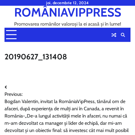
Skip
joi, decembrie 12, 2024
ROMÂNIAVIPPRESS
to
content
Promovarea românilor valoroși la ei acasă și în lume!
20190627_131408
Navigare
Previous:
în
Bogdan Valentin, invitat la RomâniaVipPress, tânărul om de
articole
afaceri, după experiența de mulți ani în Canada, a revenit în
România-„De-a lungul activității mele în afaceri, nu numai că
m-am dezvoltat ca manager și lider de echipă, dar mi-am
dezvoltat și un obiectiv final: să investesc cât mai mult posibil