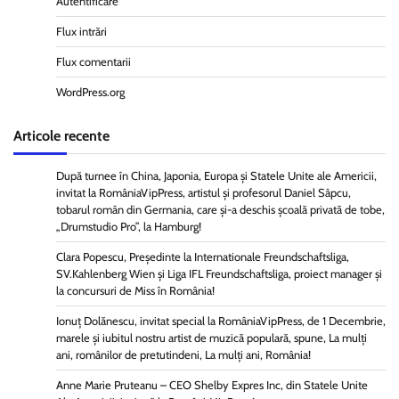
Autentificare
Flux intrări
Flux comentarii
WordPress.org
Articole recente
După turnee în China, Japonia, Europa și Statele Unite ale Americii,
invitat la RomâniaVipPress, artistul și profesorul Daniel Sâpcu,
tobarul român din Germania, care și-a deschis școală privată de tobe,
„Drumstudio Pro”, la Hamburg!
Clara Popescu, Președinte la Internationale Freundschaftsliga,
SV.Kahlenberg Wien şi Liga IFL Freundschaftsliga, proiect manager și
la concursuri de Miss în România!
Ionuț Dolănescu, invitat special la RomâniaVipPress, de 1 Decembrie,
marele și iubitul nostru artist de muzică populară, spune, La mulți
ani, românilor de pretutindeni, La mulți ani, România!
Anne Marie Pruteanu – CEO Shelby Expres Inc, din Statele Unite