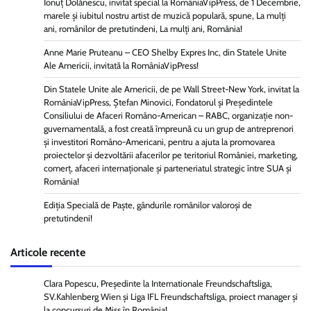
Ionuț Dolănescu, invitat special la RomâniaVipPress, de 1 Decembrie,
marele și iubitul nostru artist de muzică populară, spune, La mulți
ani, românilor de pretutindeni, La mulți ani, România!
Anne Marie Pruteanu – CEO Shelby Expres Inc, din Statele Unite
Ale Americii, invitată la RomâniaVipPress!
Din Statele Unite ale Americii, de pe Wall Street-New York, invitat la
RomâniaVipPress, Ștefan Minovici, Fondatorul și Președintele
Consiliului de Afaceri Româno-American – RABC, organizație non-
guvernamentală, a fost creată împreună cu un grup de antreprenori
și investitori Româno-Americani, pentru a ajuta la promovarea
proiectelor și dezvoltării afacerilor pe teritoriul României, marketing,
comerț, afaceri internaționale și parteneriatul strategic între SUA și
România!
Ediția Specială de Paște, gândurile românilor valoroși de
pretutindeni!
Articole recente
Clara Popescu, Președinte la Internationale Freundschaftsliga,
SV.Kahlenberg Wien şi Liga IFL Freundschaftsliga, proiect manager și
la concursuri de Miss în România!