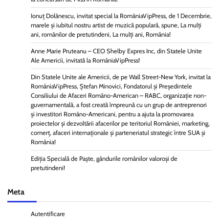
Ionuț Dolănescu, invitat special la RomâniaVipPress, de 1 Decembrie,
marele și iubitul nostru artist de muzică populară, spune, La mulți
ani, românilor de pretutindeni, La mulți ani, România!
Anne Marie Pruteanu – CEO Shelby Expres Inc, din Statele Unite
Ale Americii, invitată la RomâniaVipPress!
Din Statele Unite ale Americii, de pe Wall Street-New York, invitat la
RomâniaVipPress, Ștefan Minovici, Fondatorul și Președintele
Consiliului de Afaceri Româno-American – RABC, organizație non-
guvernamentală, a fost creată împreună cu un grup de antreprenori
și investitori Româno-Americani, pentru a ajuta la promovarea
proiectelor și dezvoltării afacerilor pe teritoriul României, marketing,
comerț, afaceri internaționale și parteneriatul strategic între SUA și
România!
Ediția Specială de Paște, gândurile românilor valoroși de
pretutindeni!
Meta
Autentificare