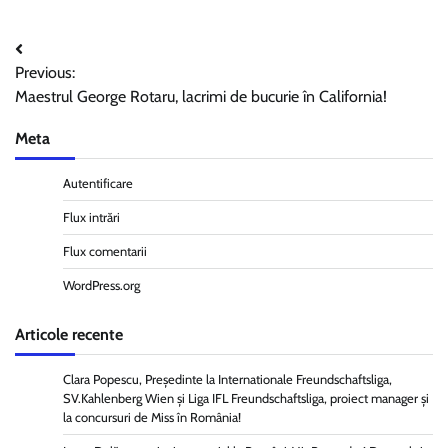
Navigare
Previous:
în
Maestrul George Rotaru, lacrimi de bucurie în California!
articole
Meta
Autentificare
Flux intrări
Flux comentarii
WordPress.org
Articole recente
Clara Popescu, Președinte la Internationale Freundschaftsliga,
SV.Kahlenberg Wien şi Liga IFL Freundschaftsliga, proiect manager și
la concursuri de Miss în România!