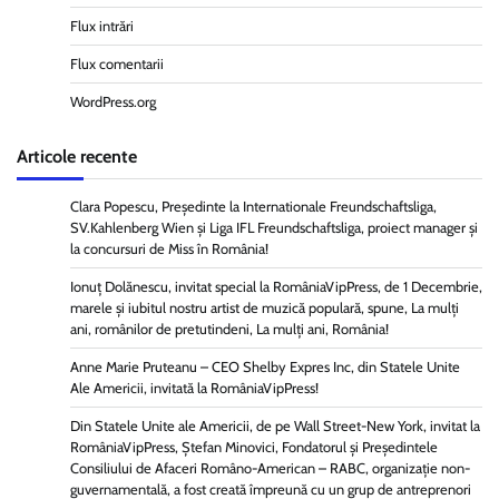
Flux intrări
Flux comentarii
WordPress.org
Articole recente
Clara Popescu, Președinte la Internationale Freundschaftsliga,
SV.Kahlenberg Wien şi Liga IFL Freundschaftsliga, proiect manager și
la concursuri de Miss în România!
Ionuț Dolănescu, invitat special la RomâniaVipPress, de 1 Decembrie,
marele și iubitul nostru artist de muzică populară, spune, La mulți
ani, românilor de pretutindeni, La mulți ani, România!
Anne Marie Pruteanu – CEO Shelby Expres Inc, din Statele Unite
Ale Americii, invitată la RomâniaVipPress!
Din Statele Unite ale Americii, de pe Wall Street-New York, invitat la
RomâniaVipPress, Ștefan Minovici, Fondatorul și Președintele
Consiliului de Afaceri Româno-American – RABC, organizație non-
guvernamentală, a fost creată împreună cu un grup de antreprenori