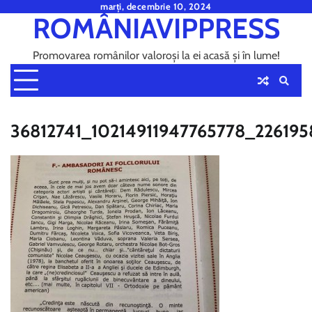
Skip
marți, decembrie 10, 2024
ROMÂNIAVIPPRESS
to
content
Promovarea românilor valoroși la ei acasă și în lume!
36812741_10214911947765778_22619