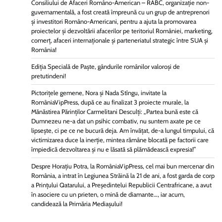
Consiliului de Afaceri Româno-American – RABC, organizație non-
guvernamentală, a fost creată împreună cu un grup de antreprenori
și investitori Româno-Americani, pentru a ajuta la promovarea
proiectelor și dezvoltării afacerilor pe teritoriul României, marketing,
comerț, afaceri internaționale și parteneriatul strategic între SUA și
România!
Ediția Specială de Paște, gândurile românilor valoroși de
pretutindeni!
Pictorițele gemene, Nora și Nada Stîngu, invitate la
RomâniaVipPress, după ce au finalizat 3 proiecte murale, la
Mănăstirea Părinților Carmelitani Desculți: „Partea bună este că
Dumnezeu ne-a dat un psihic combativ, nu suntem axate pe ce
lipsește, ci pe ce ne bucură deja. Am învățat, de-a lungul timpului, că
victimizarea duce la inerție, mintea rămâne blocată pe factorii care
împiedică dezvoltarea și nu e lăsată să plămădească expresia!”
Despre Horațiu Potra, la RomâniaVipPress, cel mai bun mercenar din
România, a intrat în Legiunea Străină la 21 de ani, a fost garda de corp
a Prințului Qatarului, a Președintelui Republicii Centrafricane, a avut
în asociere cu un prieten, o mină de diamante…, iar acum,
candidează la Primăria Mediașului!