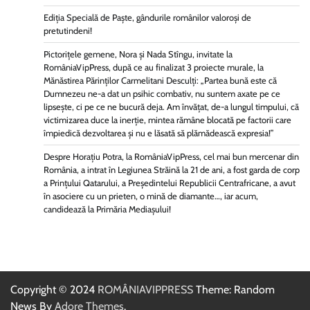
Ediția Specială de Paște, gândurile românilor valoroși de
pretutindeni!
Pictorițele gemene, Nora și Nada Stîngu, invitate la
RomâniaVipPress, după ce au finalizat 3 proiecte murale, la
Mănăstirea Părinților Carmelitani Desculți: „Partea bună este că
Dumnezeu ne-a dat un psihic combativ, nu suntem axate pe ce
lipsește, ci pe ce ne bucură deja. Am învățat, de-a lungul timpului, că
victimizarea duce la inerție, mintea rămâne blocată pe factorii care
împiedică dezvoltarea și nu e lăsată să plămădească expresia!”
Despre Horațiu Potra, la RomâniaVipPress, cel mai bun mercenar din
România, a intrat în Legiunea Străină la 21 de ani, a fost garda de corp
a Prințului Qatarului, a Președintelui Republicii Centrafricane, a avut
în asociere cu un prieten, o mină de diamante…, iar acum,
candidează la Primăria Mediașului!
Copyright © 2024
ROMÂNIAVIPPRESS
Theme: Random
News By
Adore Themes
.