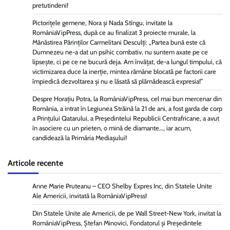
pretutindeni!
Pictorițele gemene, Nora și Nada Stîngu, invitate la
RomâniaVipPress, după ce au finalizat 3 proiecte murale, la
Mănăstirea Părinților Carmelitani Desculți: „Partea bună este că
Dumnezeu ne-a dat un psihic combativ, nu suntem axate pe ce
lipsește, ci pe ce ne bucură deja. Am învățat, de-a lungul timpului, că
victimizarea duce la inerție, mintea rămâne blocată pe factorii care
împiedică dezvoltarea și nu e lăsată să plămădească expresia!”
Despre Horațiu Potra, la RomâniaVipPress, cel mai bun mercenar din
România, a intrat în Legiunea Străină la 21 de ani, a fost garda de corp
a Prințului Qatarului, a Președintelui Republicii Centrafricane, a avut
în asociere cu un prieten, o mină de diamante…, iar acum,
candidează la Primăria Mediașului!
Articole recente
Anne Marie Pruteanu – CEO Shelby Expres Inc, din Statele Unite
Ale Americii, invitată la RomâniaVipPress!
Din Statele Unite ale Americii, de pe Wall Street-New York, invitat la
RomâniaVipPress, Ștefan Minovici, Fondatorul și Președintele