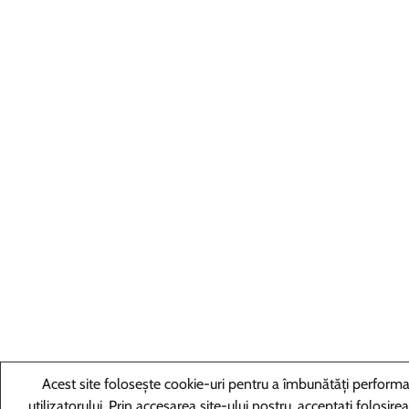
Acest site folosește cookie-uri pentru a îmbunătăți performa
utilizatorului. Prin accesarea site-ului nostru, acceptați folosirea