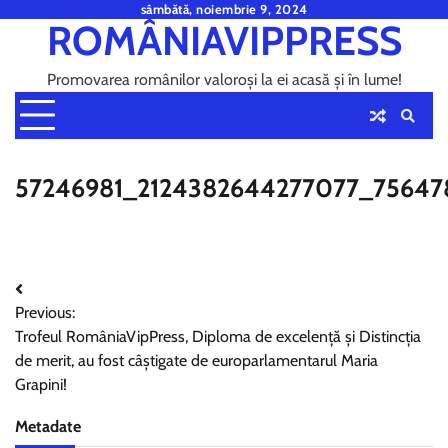
Skip
sâmbătă, noiembrie 9, 2024
ROMÂNIAVIPPRESS
to
content
Promovarea românilor valoroși la ei acasă și în lume!
57246981_2124382644277077_7564
Navigare
Previous:
în
Trofeul RomâniaVipPress, Diploma de excelență și Distincția
articole
de merit, au fost câștigate de europarlamentarul Maria
Grapini!
Metadate