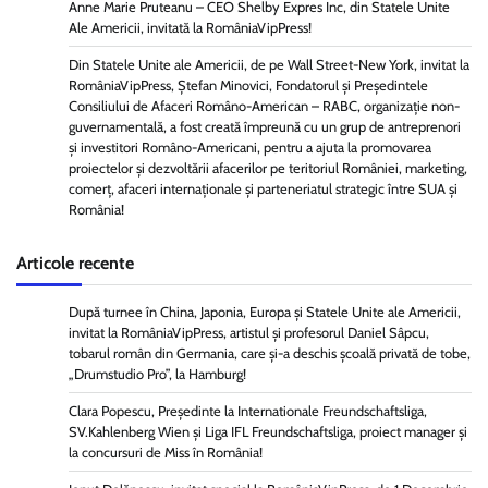
Anne Marie Pruteanu – CEO Shelby Expres Inc, din Statele Unite
Ale Americii, invitată la RomâniaVipPress!
Din Statele Unite ale Americii, de pe Wall Street-New York, invitat la
RomâniaVipPress, Ștefan Minovici, Fondatorul și Președintele
Consiliului de Afaceri Româno-American – RABC, organizație non-
guvernamentală, a fost creată împreună cu un grup de antreprenori
și investitori Româno-Americani, pentru a ajuta la promovarea
proiectelor și dezvoltării afacerilor pe teritoriul României, marketing,
comerț, afaceri internaționale și parteneriatul strategic între SUA și
România!
Articole recente
După turnee în China, Japonia, Europa și Statele Unite ale Americii,
invitat la RomâniaVipPress, artistul și profesorul Daniel Sâpcu,
tobarul român din Germania, care și-a deschis școală privată de tobe,
„Drumstudio Pro”, la Hamburg!
Clara Popescu, Președinte la Internationale Freundschaftsliga,
SV.Kahlenberg Wien şi Liga IFL Freundschaftsliga, proiect manager și
la concursuri de Miss în România!