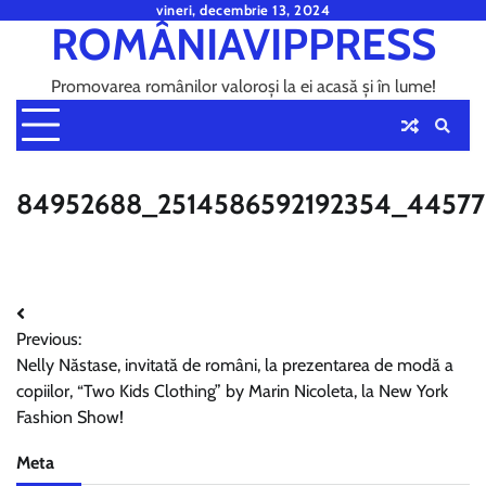
Skip
vineri, decembrie 13, 2024
ROMÂNIAVIPPRESS
to
content
Promovarea românilor valoroși la ei acasă și în lume!
84952688_2514586592192354_4457
Navigare
Previous:
în
Nelly Năstase, invitată de români, la prezentarea de modă a
articole
copiilor, “Two Kids Clothing” by Marin Nicoleta, la New York
Fashion Show!
Meta