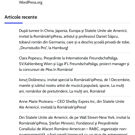
WordPress.org
Articole recente
După turnee în China, Japonia, Europa și Statele Unite ale Americii,
invitat la RomâniaVipPress, artistul și profesorul Daniel Sâpcu,
tobarul român din Germania, care și-a deschis școală privată de tobe,
„Drumstudio Pro”, la Hamburg!
Clara Popescu, Președinte la Internationale Freundschaftsliga,
SV.Kahlenberg Wien şi Liga IFL Freundschaftsliga, proiect manager și
la concursuri de Miss în România!
Ionuț Dolănescu, invitat special la RomâniaVipPress, de 1 Decembrie,
marele și iubitul nostru artist de muzică populară, spune, La mulți
ani, românilor de pretutindeni, La mulți ani, România!
Anne Marie Pruteanu – CEO Shelby Expres Inc, din Statele Unite
Ale Americii, invitată la RomâniaVipPress!
Din Statele Unite ale Americii, de pe Wall Street-New York, invitat la
RomâniaVipPress, Ștefan Minovici, Fondatorul și Președintele
Consiliului de Afaceri Româno-American – RABC, organizație non-
guvernamentală, a fost creată împreună cu un grup de antreprenori