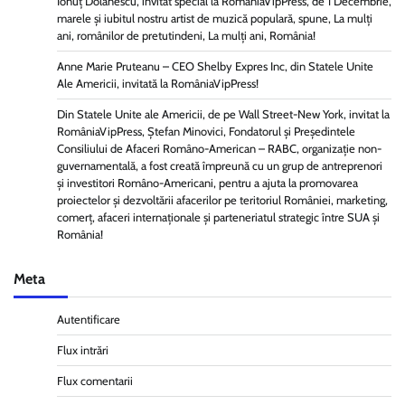
Ionuț Dolănescu, invitat special la RomâniaVipPress, de 1 Decembrie,
marele și iubitul nostru artist de muzică populară, spune, La mulți
ani, românilor de pretutindeni, La mulți ani, România!
Anne Marie Pruteanu – CEO Shelby Expres Inc, din Statele Unite
Ale Americii, invitată la RomâniaVipPress!
Din Statele Unite ale Americii, de pe Wall Street-New York, invitat la
RomâniaVipPress, Ștefan Minovici, Fondatorul și Președintele
Consiliului de Afaceri Româno-American – RABC, organizație non-
guvernamentală, a fost creată împreună cu un grup de antreprenori
și investitori Româno-Americani, pentru a ajuta la promovarea
proiectelor și dezvoltării afacerilor pe teritoriul României, marketing,
comerț, afaceri internaționale și parteneriatul strategic între SUA și
România!
Meta
Autentificare
Flux intrări
Flux comentarii