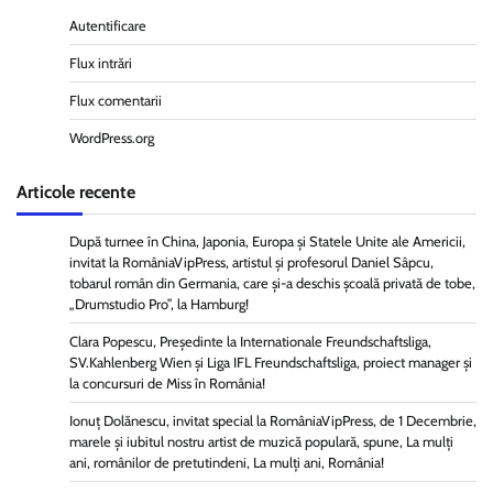
Autentificare
Flux intrări
Flux comentarii
WordPress.org
Articole recente
După turnee în China, Japonia, Europa și Statele Unite ale Americii,
invitat la RomâniaVipPress, artistul și profesorul Daniel Sâpcu,
tobarul român din Germania, care și-a deschis școală privată de tobe,
„Drumstudio Pro”, la Hamburg!
Clara Popescu, Președinte la Internationale Freundschaftsliga,
SV.Kahlenberg Wien şi Liga IFL Freundschaftsliga, proiect manager și
la concursuri de Miss în România!
Ionuț Dolănescu, invitat special la RomâniaVipPress, de 1 Decembrie,
marele și iubitul nostru artist de muzică populară, spune, La mulți
ani, românilor de pretutindeni, La mulți ani, România!