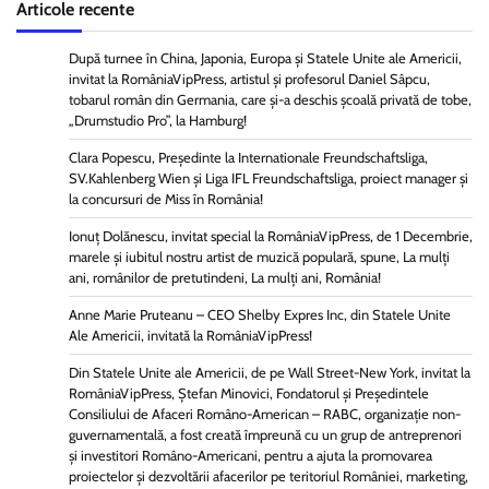
Articole recente
După turnee în China, Japonia, Europa și Statele Unite ale Americii,
invitat la RomâniaVipPress, artistul și profesorul Daniel Sâpcu,
tobarul român din Germania, care și-a deschis școală privată de tobe,
„Drumstudio Pro”, la Hamburg!
Clara Popescu, Președinte la Internationale Freundschaftsliga,
SV.Kahlenberg Wien şi Liga IFL Freundschaftsliga, proiect manager și
la concursuri de Miss în România!
Ionuț Dolănescu, invitat special la RomâniaVipPress, de 1 Decembrie,
marele și iubitul nostru artist de muzică populară, spune, La mulți
ani, românilor de pretutindeni, La mulți ani, România!
Anne Marie Pruteanu – CEO Shelby Expres Inc, din Statele Unite
Ale Americii, invitată la RomâniaVipPress!
Din Statele Unite ale Americii, de pe Wall Street-New York, invitat la
RomâniaVipPress, Ștefan Minovici, Fondatorul și Președintele
Consiliului de Afaceri Româno-American – RABC, organizație non-
guvernamentală, a fost creată împreună cu un grup de antreprenori
și investitori Româno-Americani, pentru a ajuta la promovarea
proiectelor și dezvoltării afacerilor pe teritoriul României, marketing,