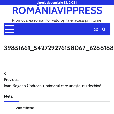
Skip
vineri, decembrie 13, 2024
ROMÂNIAVIPPRESS
to
content
Promovarea românilor valoroși la ei acasă și în lume!
39851661_542729276158067_628818
Navigare
Previous:
în
Ioan Bogdan Codreanu, primarul care unește, nu dezbină!
articole
Meta
Autentificare