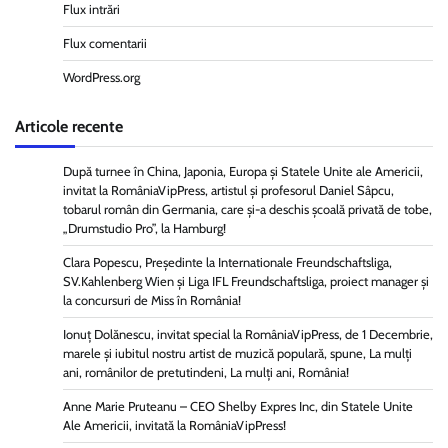
Flux intrări
Flux comentarii
WordPress.org
Articole recente
După turnee în China, Japonia, Europa și Statele Unite ale Americii,
invitat la RomâniaVipPress, artistul și profesorul Daniel Sâpcu,
tobarul român din Germania, care și-a deschis școală privată de tobe,
„Drumstudio Pro”, la Hamburg!
Clara Popescu, Președinte la Internationale Freundschaftsliga,
SV.Kahlenberg Wien şi Liga IFL Freundschaftsliga, proiect manager și
la concursuri de Miss în România!
Ionuț Dolănescu, invitat special la RomâniaVipPress, de 1 Decembrie,
marele și iubitul nostru artist de muzică populară, spune, La mulți
ani, românilor de pretutindeni, La mulți ani, România!
Anne Marie Pruteanu – CEO Shelby Expres Inc, din Statele Unite
Ale Americii, invitată la RomâniaVipPress!