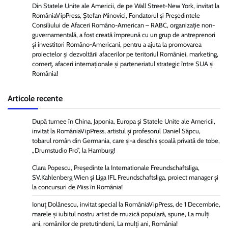
Din Statele Unite ale Americii, de pe Wall Street-New York, invitat la
RomâniaVipPress, Ștefan Minovici, Fondatorul și Președintele
Consiliului de Afaceri Româno-American – RABC, organizație non-
guvernamentală, a fost creată împreună cu un grup de antreprenori
și investitori Româno-Americani, pentru a ajuta la promovarea
proiectelor și dezvoltării afacerilor pe teritoriul României, marketing,
comerț, afaceri internaționale și parteneriatul strategic între SUA și
România!
Articole recente
După turnee în China, Japonia, Europa și Statele Unite ale Americii,
invitat la RomâniaVipPress, artistul și profesorul Daniel Sâpcu,
tobarul român din Germania, care și-a deschis școală privată de tobe,
„Drumstudio Pro”, la Hamburg!
Clara Popescu, Președinte la Internationale Freundschaftsliga,
SV.Kahlenberg Wien şi Liga IFL Freundschaftsliga, proiect manager și
la concursuri de Miss în România!
Ionuț Dolănescu, invitat special la RomâniaVipPress, de 1 Decembrie,
marele și iubitul nostru artist de muzică populară, spune, La mulți
ani, românilor de pretutindeni, La mulți ani, România!