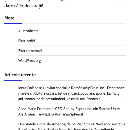
articole
darnică în declarații!
Meta
Autentificare
Flux intrări
Flux comentarii
WordPress.org
Articole recente
Ionuț Dolănescu, invitat special la RomâniaVipPress, de 1 Decembrie,
marele și iubitul nostru artist de muzică populară, spune, La mulți
ani, românilor de pretutindeni, La mulți ani, România!
Anne Marie Pruteanu – CEO Shelby Expres Inc, din Statele Unite
Ale Americii, invitată la RomâniaVipPress!
Din Statele Unite ale Americii, de pe Wall Street-New York, invitat la
RomâniaVipPress, Ștefan Minovici, Fondatorul și Președintele