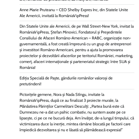
Anne Marie Pruteanu – CEO Shelby Expres Inc, din Statele Unite
Ale Americii, invitată la RomâniaVipPress!
Din Statele Unite ale Americii, de pe Wall Street-New York, invitat la
RomâniaVipPress, Ștefan Minovici, Fondatorul și Președintele
Consiliului de Afaceri Româno-American – RABC, organizație non-
guvernamentală, a fost creată împreună cu un grup de antreprenori
și investitori Româno-Americani, pentru a ajuta la promovarea
proiectelor și dezvoltării afacerilor pe teritoriul României, marketing,
comerț, afaceri internaționale și parteneriatul strategic între SUA și
România!
Ediția Specială de Paște, gândurile românilor valoroși de
pretutindeni!
Pictorițele gemene, Nora și Nada Stîngu, invitate la
RomâniaVipPress, după ce au finalizat 3 proiecte murale, la
Mănăstirea Părinților Carmelitani Desculți: „Partea bună este că
Dumnezeu ne-a dat un psihic combativ, nu suntem axate pe ce
lipsește, ci pe ce ne bucură deja. Am învățat, de-a lungul timpului, că
victimizarea duce la inerție, mintea rămâne blocată pe factorii care
împiedică dezvoltarea și nu e lăsată să plămădească expresia!”