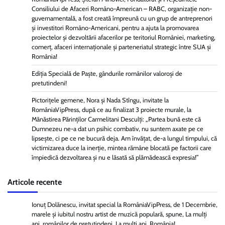
Consiliului de Afaceri Româno-American – RABC, organizație non-
guvernamentală, a fost creată împreună cu un grup de antreprenori
și investitori Româno-Americani, pentru a ajuta la promovarea
proiectelor și dezvoltării afacerilor pe teritoriul României, marketing,
comerț, afaceri internaționale și parteneriatul strategic între SUA și
România!
Ediția Specială de Paște, gândurile românilor valoroși de
pretutindeni!
Pictorițele gemene, Nora și Nada Stîngu, invitate la
RomâniaVipPress, după ce au finalizat 3 proiecte murale, la
Mănăstirea Părinților Carmelitani Desculți: „Partea bună este că
Dumnezeu ne-a dat un psihic combativ, nu suntem axate pe ce
lipsește, ci pe ce ne bucură deja. Am învățat, de-a lungul timpului, că
victimizarea duce la inerție, mintea rămâne blocată pe factorii care
împiedică dezvoltarea și nu e lăsată să plămădească expresia!”
Articole recente
Ionuț Dolănescu, invitat special la RomâniaVipPress, de 1 Decembrie,
marele și iubitul nostru artist de muzică populară, spune, La mulți
ani, românilor de pretutindeni, La mulți ani, România!