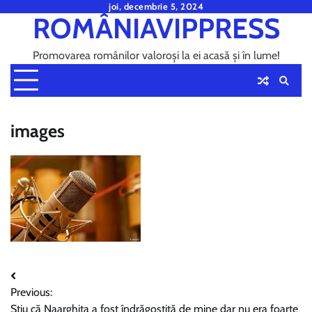
Skip
joi, decembrie 5, 2024
ROMÂNIAVIPPRESS
to
content
Promovarea românilor valoroși la ei acasă și în lume!
images
Navigare
Previous:
în
Știu că Naarghita a fost îndrăgostită de mine dar nu era foarte