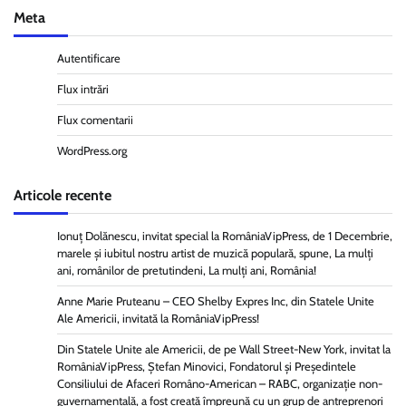
Meta
Autentificare
Flux intrări
Flux comentarii
WordPress.org
Articole recente
Ionuț Dolănescu, invitat special la RomâniaVipPress, de 1 Decembrie,
marele și iubitul nostru artist de muzică populară, spune, La mulți
ani, românilor de pretutindeni, La mulți ani, România!
Anne Marie Pruteanu – CEO Shelby Expres Inc, din Statele Unite
Ale Americii, invitată la RomâniaVipPress!
Din Statele Unite ale Americii, de pe Wall Street-New York, invitat la
RomâniaVipPress, Ștefan Minovici, Fondatorul și Președintele
Consiliului de Afaceri Româno-American – RABC, organizație non-
guvernamentală, a fost creată împreună cu un grup de antreprenori