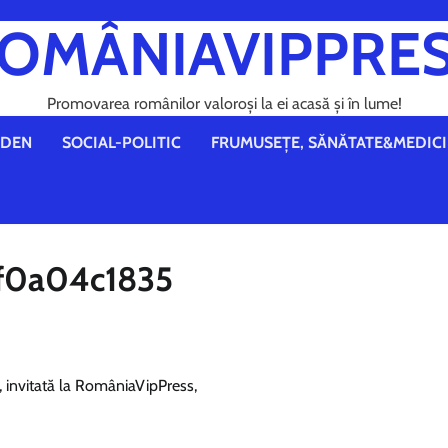
OMÂNIAVIPPRE
Promovarea românilor valoroși la ei acasă și în lume!
DEN
SOCIAL-POLITIC
FRUMUSEȚE, SĂNĂTATE&MEDICI
ef0a04c1835
, invitată la RomâniaVipPress,