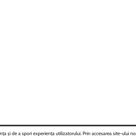
ght © 2025
ROMÂNIAVIPPRESS
Theme: Random News By
Adore 
 și de a spori experiența utilizatorului. Prin accesarea site-ului nos