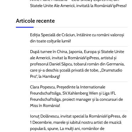
Statele Unite Ale Americii, invitată la RomâniaVipPress!
Articole recente
Ediția Specială de Crăciun, întâlnire cu români valoroși
din toate colțurile lumii!
După turnee în China, Japonia, Europa și Statele Unite
ale Americii, invitat la RomâniaVipPress, artistul și
profesorul Daniel Sâpcu, tobarul român din Germania,
care și-a deschis școală privată de tobe, „Drumstudio
Pro”, la Hamburg!
Clara Popescu, Președinte la Internationale
Freundschaftsliga, SV.Kahlenberg Wien şi Liga IFL
Freundschaftsliga, proiect manager și la concursuri de
Miss în România!
Ionuț Dolănescu, invitat special la RomâniaVipPress, de
1 Decembrie, marele și iubitul nostru artist de muzică
populară, spune, La mulți ani, românilor de