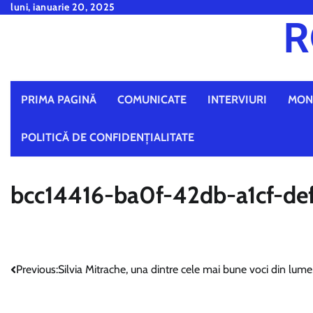
Skip
luni, ianuarie 20, 2025
R
to
content
PRIMA PAGINĂ
COMUNICATE
INTERVIURI
MON
POLITICĂ DE CONFIDENȚIALITATE
bcc14416-ba0f-42db-a1cf-d
Navigare
Previous:
Silvia Mitrache, una dintre cele mai bune voci din lume
în