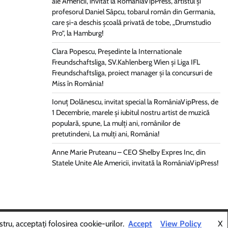
ale Americii, invitat la RomâniaVipPress, artistul și
profesorul Daniel Sâpcu, tobarul român din Germania,
care și-a deschis școală privată de tobe, „Drumstudio
Pro”, la Hamburg!
Clara Popescu, Președinte la Internationale
Freundschaftsliga, SV.Kahlenberg Wien şi Liga IFL
Freundschaftsliga, proiect manager și la concursuri de
Miss în România!
Ionuț Dolănescu, invitat special la RomâniaVipPress, de
1 Decembrie, marele și iubitul nostru artist de muzică
populară, spune, La mulți ani, românilor de
pretutindeni, La mulți ani, România!
Anne Marie Pruteanu – CEO Shelby Expres Inc, din
Statele Unite Ale Americii, invitată la RomâniaVipPress!
Themes
.
tru, acceptați folosirea cookie-urilor.
Accept
View Policy
X