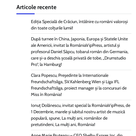
Articole recente
Ediția Specială de Crăciun, întâlnire cu români valoroși
din toate colțurile lumii!
După turnee în China, Japonia, Europa și Statele Unite
ale Americii, invitat la RomâniaVipPress, artistul și
profesorul Daniel Sâpcu, tobarul român din Germania,
care și-a deschis școală privată de tobe, „Drumstudio
Pro”, la Hamburg!
Clara Popescu, Președinte la Internationale
Freundschaftsliga, SV.Kahlenberg Wien şi Liga IFL
Freundschaftsliga, proiect manager și la concursuri de
Miss în România!
Ionuț Dolănescu, invitat special la RomâniaVipPress, de
1 Decembrie, marele și iubitul nostru artist de muzică
populară, spune, La mulți ani, românilor de
pretutindeni, La mulți ani, România!
Anne Marie Pruteanu – CEO Shelby Expres Inc, din