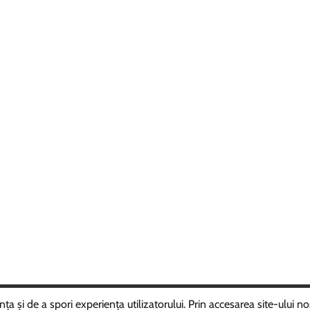
ght © 2025
ROMÂNIAVIPPRESS
Theme: Random News By
Adore 
 și de a spori experiența utilizatorului. Prin accesarea site-ului nos