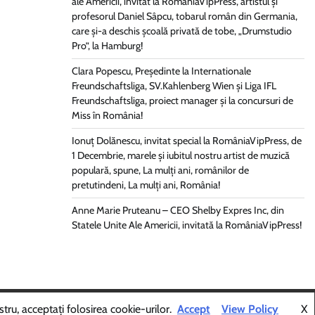
ale Americii, invitat la RomâniaVipPress, artistul și
profesorul Daniel Sâpcu, tobarul român din Germania,
care și-a deschis școală privată de tobe, „Drumstudio
Pro”, la Hamburg!
Clara Popescu, Președinte la Internationale
Freundschaftsliga, SV.Kahlenberg Wien şi Liga IFL
Freundschaftsliga, proiect manager și la concursuri de
Miss în România!
Ionuț Dolănescu, invitat special la RomâniaVipPress, de
1 Decembrie, marele și iubitul nostru artist de muzică
populară, spune, La mulți ani, românilor de
pretutindeni, La mulți ani, România!
Anne Marie Pruteanu – CEO Shelby Expres Inc, din
Statele Unite Ale Americii, invitată la RomâniaVipPress!
Themes
.
tru, acceptați folosirea cookie-urilor.
Accept
View Policy
X