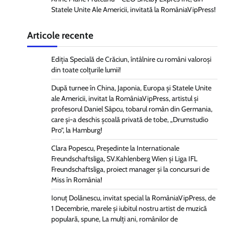
Statele Unite Ale Americii, invitată la RomâniaVipPress!
Articole recente
Ediția Specială de Crăciun, întâlnire cu români valoroși
din toate colțurile lumii!
După turnee în China, Japonia, Europa și Statele Unite
ale Americii, invitat la RomâniaVipPress, artistul și
profesorul Daniel Sâpcu, tobarul român din Germania,
care și-a deschis școală privată de tobe, „Drumstudio
Pro”, la Hamburg!
Clara Popescu, Președinte la Internationale
Freundschaftsliga, SV.Kahlenberg Wien şi Liga IFL
Freundschaftsliga, proiect manager și la concursuri de
Miss în România!
Ionuț Dolănescu, invitat special la RomâniaVipPress, de
1 Decembrie, marele și iubitul nostru artist de muzică
populară, spune, La mulți ani, românilor de