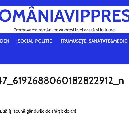
OMÂNIAVIPPRE
Promovarea românilor valoroși la ei acasă și în lume!
DEN
SOCIAL-POLITIC
FRUMUSEȚE, SĂNĂTATE&MEDICI
47_6192688060182822912_n
, să își spună gândurile de sfârșit de an!