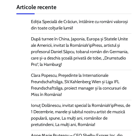
Articole recente
Ediția Specială de Crăciun, întâlnire cu români valoroși
din toate colțurile lumii!
După turnee în China, Japonia, Europa și Statele Unite
ale Americii, invitat la RomâniaVipPress, artistul și
profesorul Daniel Sâpcu, tobarul român din Germania,
care și-a deschis școală privată de tobe, „Drumstudio
Pro”, la Hamburg!
Clara Popescu, Președinte la Internationale
Freundschaftsliga, SV.Kahlenberg Wien şi Liga IFL
Freundschaftsliga, proiect manager și la concursuri de
Miss în România!
Ionuț Dolănescu, invitat special la RomâniaVipPress, de
1 Decembrie, marele și iubitul nostru artist de muzică
populară, spune, La mulți ani, românilor de
pretutindeni, La mulți ani, România!
Anne Marie Pruteanu – CEO Shelby Expres Inc, din