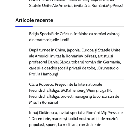
Statele Unite Ale Americii, invitată la RomâniaVipPress!
Articole recente
Ediția Specială de Crăciun, întâlnire cu români valoroși
din toate colțurile lumii!
După turnee în China, Japonia, Europa și Statele Unite
ale Americii, invitat la RomâniaVipPress, artistul și
profesorul Daniel Sâpcu, tobarul român din Germania,
care și-a deschis școală privată de tobe, „Drumstudio
Pro”, la Hamburg!
Clara Popescu, Președinte la Internationale
Freundschaftsliga, SV.Kahlenberg Wien şi Liga IFL
Freundschaftsliga, proiect manager și la concursuri de
Miss în România!
Ionuț Dolănescu, invitat special la RomâniaVipPress, de
1 Decembrie, marele și iubitul nostru artist de muzică
populară, spune, La mulți ani, românilor de