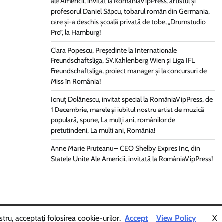
ale Americii, invitat la RomâniaVipPress, artistul și
profesorul Daniel Sâpcu, tobarul român din Germania,
care și-a deschis școală privată de tobe, „Drumstudio
Pro”, la Hamburg!
Clara Popescu, Președinte la Internationale
Freundschaftsliga, SV.Kahlenberg Wien şi Liga IFL
Freundschaftsliga, proiect manager și la concursuri de
Miss în România!
Ionuț Dolănescu, invitat special la RomâniaVipPress, de
1 Decembrie, marele și iubitul nostru artist de muzică
populară, spune, La mulți ani, românilor de
pretutindeni, La mulți ani, România!
Anne Marie Pruteanu – CEO Shelby Expres Inc, din
Statele Unite Ale Americii, invitată la RomâniaVipPress!
Themes
.
tru, acceptați folosirea cookie-urilor.
Accept
View Policy
X