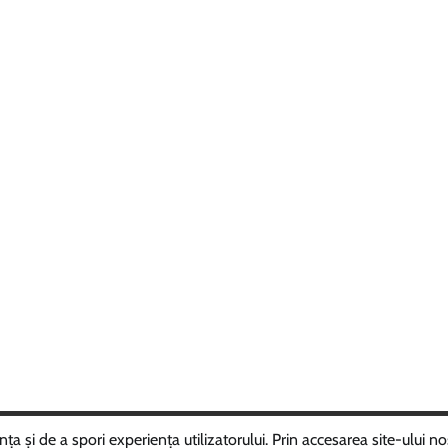
ght © 2025
ROMÂNIAVIPPRESS
Theme: Random News By
Adore 
 și de a spori experiența utilizatorului. Prin accesarea site-ului nos