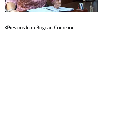
Navigare
Previous:
Ioan Bogdan Codreanu!
în
articole