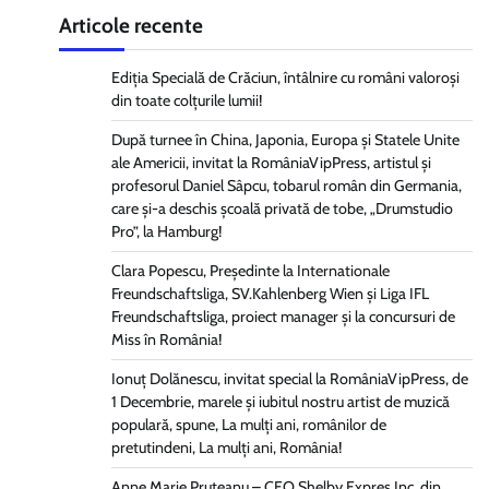
Articole recente
Ediția Specială de Crăciun, întâlnire cu români valoroși
din toate colțurile lumii!
După turnee în China, Japonia, Europa și Statele Unite
ale Americii, invitat la RomâniaVipPress, artistul și
profesorul Daniel Sâpcu, tobarul român din Germania,
care și-a deschis școală privată de tobe, „Drumstudio
Pro”, la Hamburg!
Clara Popescu, Președinte la Internationale
Freundschaftsliga, SV.Kahlenberg Wien şi Liga IFL
Freundschaftsliga, proiect manager și la concursuri de
Miss în România!
Ionuț Dolănescu, invitat special la RomâniaVipPress, de
1 Decembrie, marele și iubitul nostru artist de muzică
populară, spune, La mulți ani, românilor de
pretutindeni, La mulți ani, România!
Anne Marie Pruteanu – CEO Shelby Expres Inc, din