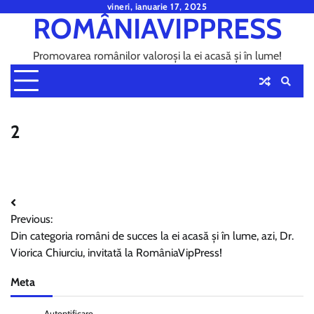
Skip
vineri, ianuarie 17, 2025
ROMÂNIAVIPPRESS
to
content
Promovarea românilor valoroși la ei acasă și în lume!
2
Navigare
Previous:
în
Din categoria români de succes la ei acasă și în lume, azi, Dr.
articole
Viorica Chiurciu, invitată la RomâniaVipPress!
Meta
Autentificare