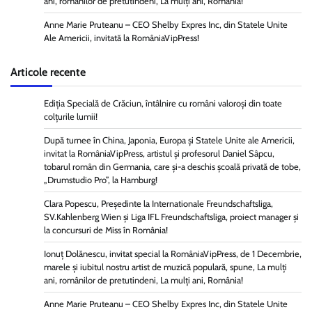
ani, românilor de pretutindeni, La mulți ani, România!
Anne Marie Pruteanu – CEO Shelby Expres Inc, din Statele Unite
Ale Americii, invitată la RomâniaVipPress!
Articole recente
Ediția Specială de Crăciun, întâlnire cu români valoroși din toate
colțurile lumii!
După turnee în China, Japonia, Europa și Statele Unite ale Americii,
invitat la RomâniaVipPress, artistul și profesorul Daniel Sâpcu,
tobarul român din Germania, care și-a deschis școală privată de tobe,
„Drumstudio Pro”, la Hamburg!
Clara Popescu, Președinte la Internationale Freundschaftsliga,
SV.Kahlenberg Wien şi Liga IFL Freundschaftsliga, proiect manager și
la concursuri de Miss în România!
Ionuț Dolănescu, invitat special la RomâniaVipPress, de 1 Decembrie,
marele și iubitul nostru artist de muzică populară, spune, La mulți
ani, românilor de pretutindeni, La mulți ani, România!
Anne Marie Pruteanu – CEO Shelby Expres Inc, din Statele Unite