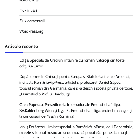
Flux intrări
Flux comentarii
WordPress.org
Articole recente
Ediția Specială de Crăciun, întâlnire cu români valoroși din toate
colțurile lumii!
După turnee în China, Japonia, Europa și Statele Unite ale Americii,
invitat la RomâniaVipPress, artistul și profesorul Daniel Sâpcu,
tobarul român din Germania, care și-a deschis școală privată de tobe,
„Drumstudio Pro”, la Hamburg!
Clara Popescu, Președinte la Internationale Freundschaftsliga,
SV.Kahlenberg Wien şi Liga IFL Freundschaftsliga, proiect manager și
la concursuri de Miss în România!
Ionuț Dolănescu, invitat special la RomâniaVipPress, de 1 Decembrie,
marele și iubitul nostru artist de muzică populară, spune, La mulți