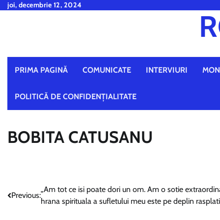
Skip
joi, decembrie 12, 2024
R
to
content
PRIMA PAGINĂ
COMUNICATE
INTERVIURI
MON
POLITICĂ DE CONFIDENȚIALITATE
BOBITA CATUSANU
Navigare
„Am tot ce isi poate dori un om. Am o sotie extraordinar
Previous:
hrana spirituala a sufletului meu este pe deplin raspl
în