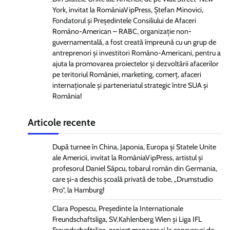
York, invitat la RomâniaVipPress, Ștefan Minovici,
Fondatorul și Președintele Consiliului de Afaceri
Româno-American – RABC, organizație non-
guvernamentală, a fost creată împreună cu un grup de
antreprenori și investitori Româno-Americani, pentru a
ajuta la promovarea proiectelor și dezvoltării afacerilor
pe teritoriul României, marketing, comerț, afaceri
internaționale și parteneriatul strategic între SUA și
România!
Articole recente
După turnee în China, Japonia, Europa și Statele Unite
ale Americii, invitat la RomâniaVipPress, artistul și
profesorul Daniel Sâpcu, tobarul român din Germania,
care și-a deschis școală privată de tobe, „Drumstudio
Pro”, la Hamburg!
Clara Popescu, Președinte la Internationale
Freundschaftsliga, SV.Kahlenberg Wien şi Liga IFL