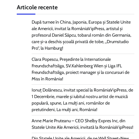
Articole recente
După turnee în China, Japonia, Europa și Statele Unite
ale Americii, invitat la RomâniaVipPress, artistul și
profesorul Daniel Sâpcu, tobarul român din Germania,
care și-a deschis școală privată de tobe, „Drumstudio
Pro”, la Hamburg!
Clara Popescu, Președinte la Internationale
Freundschaftsliga, SV.Kahlenberg Wien şi Liga IFL
Freundschaftsliga, proiect manager și la concursuri de
Miss în România!
Ionuț Dolănescu, invitat special la RomâniaVipPress, de
1 Decembrie, marele și iubitul nostru artist de muzică
populară, spune, La mulți ani, românilor de
pretutindeni, La mulți ani, România!
Anne Marie Pruteanu – CEO Shelby Expres Inc, din
Statele Unite Ale Americii, invitată la RomâniaVipPress!
Din Statele Unite ale Americii, de pe Wall Street-New