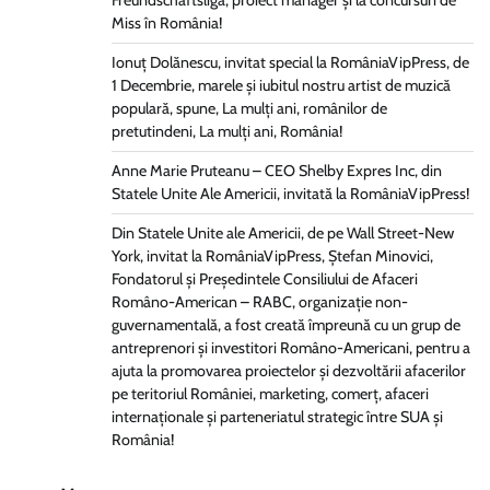
Freundschaftsliga, proiect manager și la concursuri de
Miss în România!
Ionuț Dolănescu, invitat special la RomâniaVipPress, de
1 Decembrie, marele și iubitul nostru artist de muzică
populară, spune, La mulți ani, românilor de
pretutindeni, La mulți ani, România!
Anne Marie Pruteanu – CEO Shelby Expres Inc, din
Statele Unite Ale Americii, invitată la RomâniaVipPress!
Din Statele Unite ale Americii, de pe Wall Street-New
York, invitat la RomâniaVipPress, Ștefan Minovici,
Fondatorul și Președintele Consiliului de Afaceri
Româno-American – RABC, organizație non-
guvernamentală, a fost creată împreună cu un grup de
antreprenori și investitori Româno-Americani, pentru a
ajuta la promovarea proiectelor și dezvoltării afacerilor
pe teritoriul României, marketing, comerț, afaceri
internaționale și parteneriatul strategic între SUA și
România!