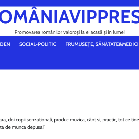
OMÂNIAVIPPRE
Promovarea românilor valoroși la ei acasă și în lume!
DEN
SOCIAL-POLITIC
FRUMUSEȚE, SĂNĂTATE&MEDICI
a, doi copii senzationali, produc muzica, cânt si, practic, tot ce tin
atita de munca depusa!”