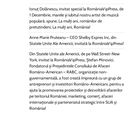
Ionuț Dolănescu, invitat special la RomâniaVipPress, de
1 Decembrie, marele și iubitul nostru artist de muzică
populară, spune, La mulți ani, românilor de
pretutindeni, La mulți ani, România!
Anne Marie Pruteanu – CEO Shelby Expres Inc, din
Statele Unite Ale Americii, invitată la RomâniaVipPress!
Din Statele Unite ale Americii, de pe Wall Street-New
York, invitat la RomâniaVipPress, Ștefan Minovici,
Fondatorul și Președintele Consiliului de Afaceri
Româno-American – RABC, organizație non-
guvernamentală, a fost creată împreună cu un grup de
antreprenori și investitori Româno-Americani, pentru a
ajuta la promovarea proiectelor și dezvoltării afacerilor
pe teritoriul României, marketing, comerț, afaceri
internaționale și parteneriatul strategic între SUA și
România!