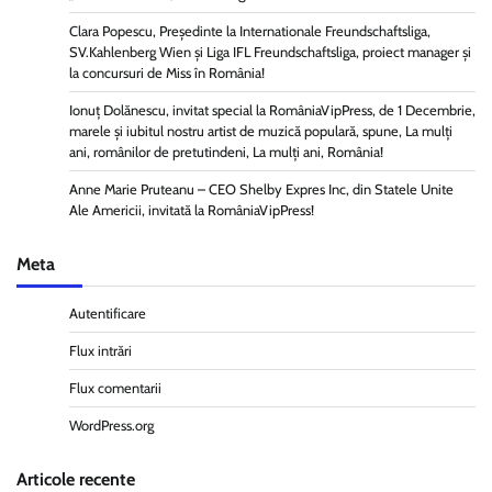
Clara Popescu, Președinte la Internationale Freundschaftsliga,
SV.Kahlenberg Wien şi Liga IFL Freundschaftsliga, proiect manager și
la concursuri de Miss în România!
Ionuț Dolănescu, invitat special la RomâniaVipPress, de 1 Decembrie,
marele și iubitul nostru artist de muzică populară, spune, La mulți
ani, românilor de pretutindeni, La mulți ani, România!
Anne Marie Pruteanu – CEO Shelby Expres Inc, din Statele Unite
Ale Americii, invitată la RomâniaVipPress!
Meta
Autentificare
Flux intrări
Flux comentarii
WordPress.org
Articole recente