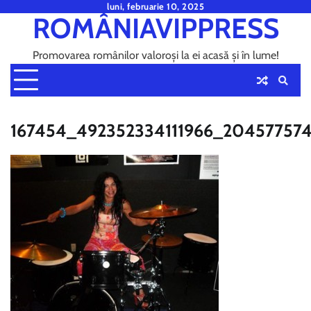
Skip
luni, februarie 10, 2025
ROMÂNIAVIPPRESS
to
content
Promovarea românilor valoroși la ei acasă și în lume!
167454_492352334111966_20457757