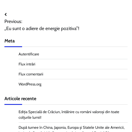
Navigare
Previous:
în
„Eu sunt o adiere de energie pozitiva”!
articole
Meta
Autentificare
Flux intrări
Flux comentarii
WordPress.org
Articole recente
Ediția Specială de Crăciun, întâlnire cu români valoroși din toate
colțurile lumii!
După turnee în China, Japonia, Europa și Statele Unite ale Americii,