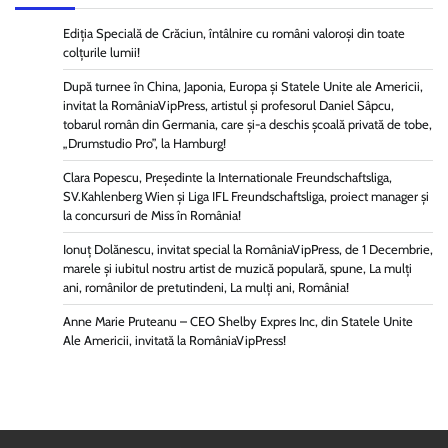
Ediția Specială de Crăciun, întâlnire cu români valoroși din toate
colțurile lumii!
După turnee în China, Japonia, Europa și Statele Unite ale Americii,
invitat la RomâniaVipPress, artistul și profesorul Daniel Sâpcu,
tobarul român din Germania, care și-a deschis școală privată de tobe,
„Drumstudio Pro”, la Hamburg!
Clara Popescu, Președinte la Internationale Freundschaftsliga,
SV.Kahlenberg Wien şi Liga IFL Freundschaftsliga, proiect manager și
la concursuri de Miss în România!
Ionuț Dolănescu, invitat special la RomâniaVipPress, de 1 Decembrie,
marele și iubitul nostru artist de muzică populară, spune, La mulți
ani, românilor de pretutindeni, La mulți ani, România!
Anne Marie Pruteanu – CEO Shelby Expres Inc, din Statele Unite
Ale Americii, invitată la RomâniaVipPress!