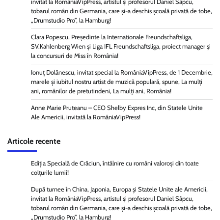
invitat la RomâniaVipPress, artistul și profesorul Daniel Sâpcu,
tobarul român din Germania, care și-a deschis școală privată de tobe,
„Drumstudio Pro”, la Hamburg!
Clara Popescu, Președinte la Internationale Freundschaftsliga,
SV.Kahlenberg Wien şi Liga IFL Freundschaftsliga, proiect manager și
la concursuri de Miss în România!
Ionuț Dolănescu, invitat special la RomâniaVipPress, de 1 Decembrie,
marele și iubitul nostru artist de muzică populară, spune, La mulți
ani, românilor de pretutindeni, La mulți ani, România!
Anne Marie Pruteanu – CEO Shelby Expres Inc, din Statele Unite
Ale Americii, invitată la RomâniaVipPress!
Articole recente
Ediția Specială de Crăciun, întâlnire cu români valoroși din toate
colțurile lumii!
După turnee în China, Japonia, Europa și Statele Unite ale Americii,
invitat la RomâniaVipPress, artistul și profesorul Daniel Sâpcu,
tobarul român din Germania, care și-a deschis școală privată de tobe,
„Drumstudio Pro”, la Hamburg!