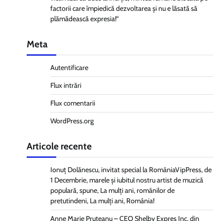
factorii care împiedică dezvoltarea și nu e lăsată să
plămădească expresia!”
Meta
Autentificare
Flux intrări
Flux comentarii
WordPress.org
Articole recente
Ionuț Dolănescu, invitat special la RomâniaVipPress, de
1 Decembrie, marele și iubitul nostru artist de muzică
populară, spune, La mulți ani, românilor de
pretutindeni, La mulți ani, România!
Anne Marie Pruteanu – CEO Shelby Expres Inc, din