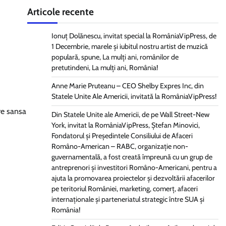
Articole recente
Ionuț Dolănescu, invitat special la RomâniaVipPress, de
1 Decembrie, marele și iubitul nostru artist de muzică
populară, spune, La mulți ani, românilor de
pretutindeni, La mulți ani, România!
Anne Marie Pruteanu – CEO Shelby Expres Inc, din
Statele Unite Ale Americii, invitată la RomâniaVipPress!
re sansa
Din Statele Unite ale Americii, de pe Wall Street-New
York, invitat la RomâniaVipPress, Ștefan Minovici,
Fondatorul și Președintele Consiliului de Afaceri
Româno-American – RABC, organizație non-
guvernamentală, a fost creată împreună cu un grup de
antreprenori și investitori Româno-Americani, pentru a
ajuta la promovarea proiectelor și dezvoltării afacerilor
pe teritoriul României, marketing, comerț, afaceri
internaționale și parteneriatul strategic între SUA și
România!