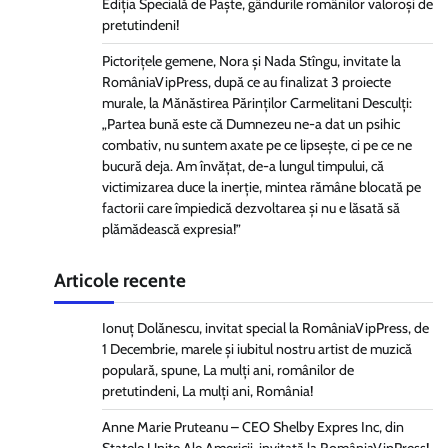
Ediția Specială de Paște, gândurile românilor valoroși de
pretutindeni!
Pictorițele gemene, Nora și Nada Stîngu, invitate la
RomâniaVipPress, după ce au finalizat 3 proiecte
murale, la Mănăstirea Părinților Carmelitani Desculți:
„Partea bună este că Dumnezeu ne-a dat un psihic
combativ, nu suntem axate pe ce lipsește, ci pe ce ne
bucură deja. Am învățat, de-a lungul timpului, că
victimizarea duce la inerție, mintea rămâne blocată pe
factorii care împiedică dezvoltarea și nu e lăsată să
plămădească expresia!”
Articole recente
Ionuț Dolănescu, invitat special la RomâniaVipPress, de
1 Decembrie, marele și iubitul nostru artist de muzică
populară, spune, La mulți ani, românilor de
pretutindeni, La mulți ani, România!
Anne Marie Pruteanu – CEO Shelby Expres Inc, din