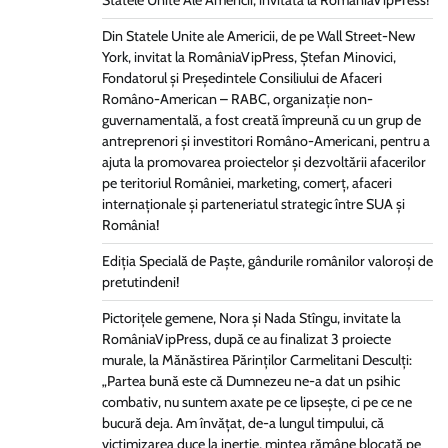
Statele Unite Ale Americii, invitată la RomâniaVipPress!
Din Statele Unite ale Americii, de pe Wall Street-New
York, invitat la RomâniaVipPress, Ștefan Minovici,
Fondatorul și Președintele Consiliului de Afaceri
Româno-American – RABC, organizație non-
guvernamentală, a fost creată împreună cu un grup de
antreprenori și investitori Româno-Americani, pentru a
ajuta la promovarea proiectelor și dezvoltării afacerilor
pe teritoriul României, marketing, comerț, afaceri
internaționale și parteneriatul strategic între SUA și
România!
Ediția Specială de Paște, gândurile românilor valoroși de
pretutindeni!
Pictorițele gemene, Nora și Nada Stîngu, invitate la
RomâniaVipPress, după ce au finalizat 3 proiecte
murale, la Mănăstirea Părinților Carmelitani Desculți:
„Partea bună este că Dumnezeu ne-a dat un psihic
combativ, nu suntem axate pe ce lipsește, ci pe ce ne
bucură deja. Am învățat, de-a lungul timpului, că
victimizarea duce la inerție, mintea rămâne blocată pe