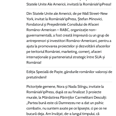
Statele Unite Ale Americii, invitată la RomâniaVipPress!
Din Statele Unite ale Americii, de pe Wall Street-New
York, invitat la RomâniaVipPress, Ștefan Minovici,
Fondatorul și Președintele Consiliului de Afaceri
Româno-American – RABC, organizație non-
guvernamentală, a fost creată împreună cu un grup de
antreprenori și investitori Româno-Americani, pentru a
ajuta la promovarea proiectelor și dezvoltării afacerilor
pe teritoriul României, marketing, comerț, afaceri
internaționale și parteneriatul strategic între SUA și
România!
Ediția Specială de Paște, gândurile românilor valoroși de
pretutindeni!
Pictorițele gemene, Nora și Nada Stîngu, invitate la
RomâniaVipPress, după ce au finalizat 3 proiecte
murale, la Mănăstirea Părinților Carmelitani Desculți:
„Partea bună este că Dumnezeu ne-a dat un psihic
combativ, nu suntem axate pe ce lipsește, ci pe ce ne
bucură deja. Am învățat, de-a lungul timpului, că