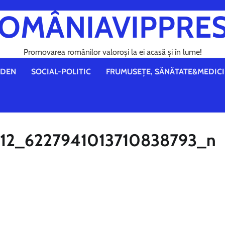
OMÂNIAVIPPRE
Promovarea românilor valoroși la ei acasă și în lume!
DEN
SOCIAL-POLITIC
FRUMUSEȚE, SĂNĂTATE&MEDICI
12_6227941013710838793_n