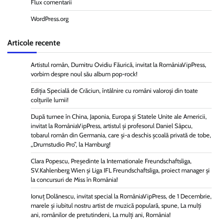
Flux comentarii
WordPress.org
Articole recente
Artistul român, Dumitru Ovidiu Făurică, invitat la RomâniaVipPress,
vorbim despre noul său album pop-rock!
Ediția Specială de Crăciun, întâlnire cu români valoroși din toate
colțurile lumii!
După turnee în China, Japonia, Europa și Statele Unite ale Americii,
invitat la RomâniaVipPress, artistul și profesorul Daniel Sâpcu,
tobarul român din Germania, care și-a deschis școală privată de tobe,
„Drumstudio Pro”, la Hamburg!
Clara Popescu, Președinte la Internationale Freundschaftsliga,
SV.Kahlenberg Wien şi Liga IFL Freundschaftsliga, proiect manager și
la concursuri de Miss în România!
Ionuț Dolănescu, invitat special la RomâniaVipPress, de 1 Decembrie,
marele și iubitul nostru artist de muzică populară, spune, La mulți
ani, românilor de pretutindeni, La mulți ani, România!