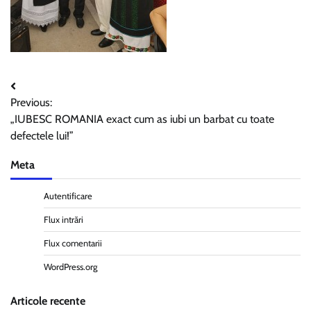
Navigare
Previous:
în
„IUBESC ROMANIA exact cum as iubi un barbat cu toate
articole
defectele lui!”
Meta
Autentificare
Flux intrări
Flux comentarii
WordPress.org
Articole recente