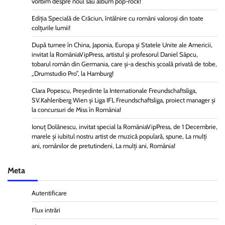
vorbim despre noul său album pop-rock!
Ediția Specială de Crăciun, întâlnire cu români valoroși din toate
colțurile lumii!
După turnee în China, Japonia, Europa și Statele Unite ale Americii,
invitat la RomâniaVipPress, artistul și profesorul Daniel Sâpcu,
tobarul român din Germania, care și-a deschis școală privată de tobe,
„Drumstudio Pro”, la Hamburg!
Clara Popescu, Președinte la Internationale Freundschaftsliga,
SV.Kahlenberg Wien şi Liga IFL Freundschaftsliga, proiect manager și
la concursuri de Miss în România!
Ionuț Dolănescu, invitat special la RomâniaVipPress, de 1 Decembrie,
marele și iubitul nostru artist de muzică populară, spune, La mulți
ani, românilor de pretutindeni, La mulți ani, România!
Meta
Autentificare
Flux intrări