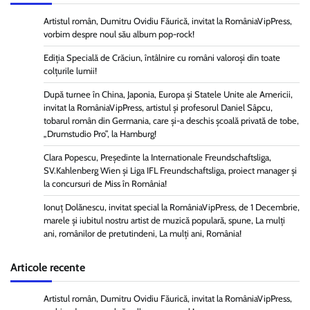
Artistul român, Dumitru Ovidiu Făurică, invitat la RomâniaVipPress,
vorbim despre noul său album pop-rock!
Ediția Specială de Crăciun, întâlnire cu români valoroși din toate
colțurile lumii!
După turnee în China, Japonia, Europa și Statele Unite ale Americii,
invitat la RomâniaVipPress, artistul și profesorul Daniel Sâpcu,
tobarul român din Germania, care și-a deschis școală privată de tobe,
„Drumstudio Pro”, la Hamburg!
Clara Popescu, Președinte la Internationale Freundschaftsliga,
SV.Kahlenberg Wien şi Liga IFL Freundschaftsliga, proiect manager și
la concursuri de Miss în România!
Ionuț Dolănescu, invitat special la RomâniaVipPress, de 1 Decembrie,
marele și iubitul nostru artist de muzică populară, spune, La mulți
ani, românilor de pretutindeni, La mulți ani, România!
Articole recente
Artistul român, Dumitru Ovidiu Făurică, invitat la RomâniaVipPress,