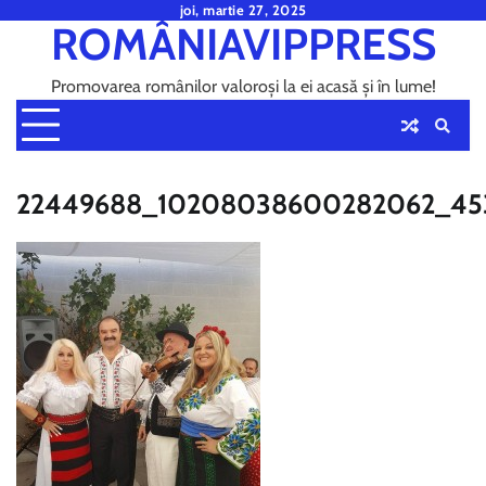
Skip
joi, martie 27, 2025
ROMÂNIAVIPPRESS
to
content
Promovarea românilor valoroși la ei acasă și în lume!
22449688_10208038600282062_45