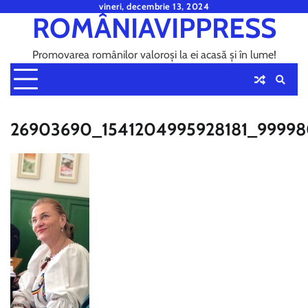
Skip
vineri, decembrie 13, 2024
ROMÂNIAVIPPRESS
to
content
Promovarea românilor valoroși la ei acasă și în lume!
26903690_1541204995928181_9999