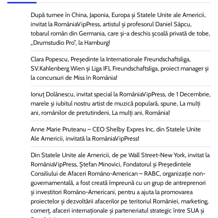
După turnee în China, Japonia, Europa și Statele Unite ale Americii,
invitat la RomâniaVipPress, artistul și profesorul Daniel Sâpcu,
tobarul român din Germania, care și-a deschis școală privată de tobe,
„Drumstudio Pro”, la Hamburg!
Clara Popescu, Președinte la Internationale Freundschaftsliga,
SV.Kahlenberg Wien şi Liga IFL Freundschaftsliga, proiect manager și
la concursuri de Miss în România!
Ionuț Dolănescu, invitat special la RomâniaVipPress, de 1 Decembrie,
marele și iubitul nostru artist de muzică populară, spune, La mulți
ani, românilor de pretutindeni, La mulți ani, România!
Anne Marie Pruteanu – CEO Shelby Expres Inc, din Statele Unite
Ale Americii, invitată la RomâniaVipPress!
Din Statele Unite ale Americii, de pe Wall Street-New York, invitat la
RomâniaVipPress, Ștefan Minovici, Fondatorul și Președintele
Consiliului de Afaceri Româno-American – RABC, organizație non-
guvernamentală, a fost creată împreună cu un grup de antreprenori
și investitori Româno-Americani, pentru a ajuta la promovarea
proiectelor și dezvoltării afacerilor pe teritoriul României, marketing,
comerț, afaceri internaționale și parteneriatul strategic între SUA și