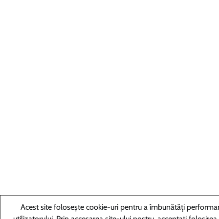
Acest site folosește cookie-uri pentru a îmbunătăți performan
utilizatorului. Prin accesarea site-ului nostru, acceptați folosirea