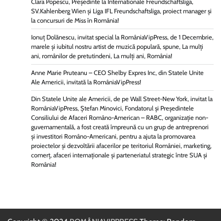
Clara Popescu, Președinte la Internationale Freundschaftsliga,
SV.Kahlenberg Wien şi Liga IFL Freundschaftsliga, proiect manager și
la concursuri de Miss în România!
Ionuț Dolănescu, invitat special la RomâniaVipPress, de 1 Decembrie,
marele și iubitul nostru artist de muzică populară, spune, La mulți
ani, românilor de pretutindeni, La mulți ani, România!
Anne Marie Pruteanu – CEO Shelby Expres Inc, din Statele Unite
Ale Americii, invitată la RomâniaVipPress!
Din Statele Unite ale Americii, de pe Wall Street-New York, invitat la
RomâniaVipPress, Ștefan Minovici, Fondatorul și Președintele
Consiliului de Afaceri Româno-American – RABC, organizație non-
guvernamentală, a fost creată împreună cu un grup de antreprenori
și investitori Româno-Americani, pentru a ajuta la promovarea
proiectelor și dezvoltării afacerilor pe teritoriul României, marketing,
comerț, afaceri internaționale și parteneriatul strategic între SUA și
România!