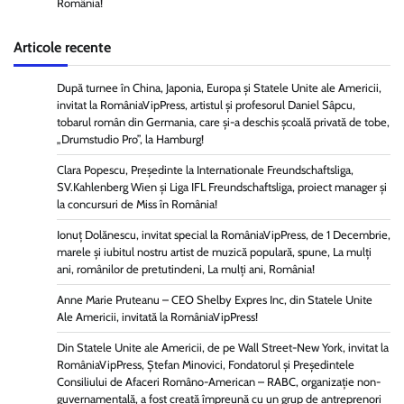
România!
Articole recente
După turnee în China, Japonia, Europa și Statele Unite ale Americii,
invitat la RomâniaVipPress, artistul și profesorul Daniel Sâpcu,
tobarul român din Germania, care și-a deschis școală privată de tobe,
„Drumstudio Pro”, la Hamburg!
Clara Popescu, Președinte la Internationale Freundschaftsliga,
SV.Kahlenberg Wien şi Liga IFL Freundschaftsliga, proiect manager și
la concursuri de Miss în România!
Ionuț Dolănescu, invitat special la RomâniaVipPress, de 1 Decembrie,
marele și iubitul nostru artist de muzică populară, spune, La mulți
ani, românilor de pretutindeni, La mulți ani, România!
Anne Marie Pruteanu – CEO Shelby Expres Inc, din Statele Unite
Ale Americii, invitată la RomâniaVipPress!
Din Statele Unite ale Americii, de pe Wall Street-New York, invitat la
RomâniaVipPress, Ștefan Minovici, Fondatorul și Președintele
Consiliului de Afaceri Româno-American – RABC, organizație non-
guvernamentală, a fost creată împreună cu un grup de antreprenori