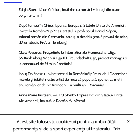
Ediția Specială de Crăciun, întâlnire cu români valoroși din toate
colțurile lumii!
După turnee în China, Japonia, Europa și Statele Unite ale Americii,
invitat la RomâniaVipPress, artistul și profesorul Daniel Sâpcu,
tobarul român din Germania, care și-a deschis școală privată de tobe,
„Drumstudio Pro”, la Hamburg!
Clara Popescu, Președinte la Internationale Freundschaftsliga,
SV.Kahlenberg Wien şi Liga IFL Freundschaftsliga, proiect manager și
la concursuri de Miss în România!
Ionuț Dolănescu, invitat special la RomâniaVipPress, de 1 Decembrie,
marele și iubitul nostru artist de muzică populară, spune, La mulți
ani, românilor de pretutindeni, La mulți ani, România!
Anne Marie Pruteanu – CEO Shelby Expres Inc, din Statele Unite
Ale Americii, invitată la RomâniaVipPress!
Acest site folosește cookie-uri pentru a îmbunătăți
X
performanța și de a spori experiența utilizatorului. Prin