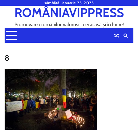
Skip
sâmbătă, ianuarie 25, 2025
ROMÂNIAVIPPRESS
to
content
Promovarea românilor valoroși la ei acasă și în lume!
8