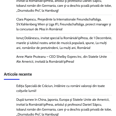
invitat la RomâniaVipPress, artistul și profesorul Daniel Sâpcu,
tobarul român din Germania, care și-a deschis școală privată de tobe,
„Drumstudio Pro”, la Hamburg!
Clara Popescu, Președinte la Internationale Freundschaftsliga,
SV.Kahlenberg Wien şi Liga IFL Freundschaftsliga, proiect manager și
la concursuri de Miss în România!
Ionuț Dolănescu, invitat special la RomâniaVipPress, de 1 Decembrie,
marele și iubitul nostru artist de muzică populară, spune, La mulți
ani, românilor de pretutindeni, La mulți ani, România!
Anne Marie Pruteanu – CEO Shelby Expres Inc, din Statele Unite
Ale Americii, invitată la RomâniaVipPress!
Articole recente
Ediția Specială de Crăciun, întâlnire cu români valoroși din toate
colțurile lumii!
După turnee în China, Japonia, Europa și Statele Unite ale Americii,
invitat la RomâniaVipPress, artistul și profesorul Daniel Sâpcu,
tobarul român din Germania, care și-a deschis școală privată de tobe,
„Drumstudio Pro”, la Hamburg!