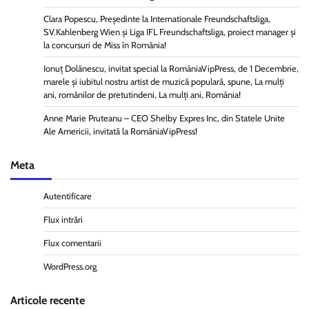
Clara Popescu, Președinte la Internationale Freundschaftsliga,
SV.Kahlenberg Wien şi Liga IFL Freundschaftsliga, proiect manager și
la concursuri de Miss în România!
Ionuț Dolănescu, invitat special la RomâniaVipPress, de 1 Decembrie,
marele și iubitul nostru artist de muzică populară, spune, La mulți
ani, românilor de pretutindeni, La mulți ani, România!
Anne Marie Pruteanu – CEO Shelby Expres Inc, din Statele Unite
Ale Americii, invitată la RomâniaVipPress!
Meta
Autentificare
Flux intrări
Flux comentarii
WordPress.org
Articole recente