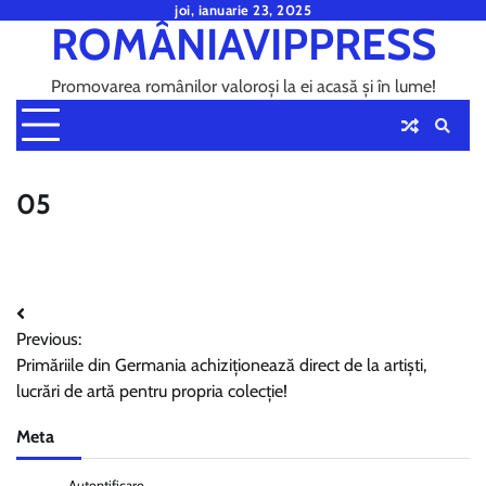
Skip
joi, ianuarie 23, 2025
ROMÂNIAVIPPRESS
to
content
Promovarea românilor valoroși la ei acasă și în lume!
05
Navigare
Previous:
în
Primăriile din Germania achiziționează direct de la artiști,
articole
lucrări de artă pentru propria colecție!
Meta
Autentificare