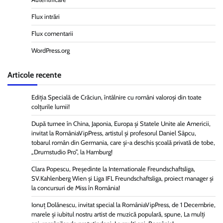
Flux intrări
Flux comentarii
WordPress.org
Articole recente
Ediția Specială de Crăciun, întâlnire cu români valoroși din toate
colțurile lumii!
După turnee în China, Japonia, Europa și Statele Unite ale Americii,
invitat la RomâniaVipPress, artistul și profesorul Daniel Sâpcu,
tobarul român din Germania, care și-a deschis școală privată de tobe,
„Drumstudio Pro”, la Hamburg!
Clara Popescu, Președinte la Internationale Freundschaftsliga,
SV.Kahlenberg Wien şi Liga IFL Freundschaftsliga, proiect manager și
la concursuri de Miss în România!
Ionuț Dolănescu, invitat special la RomâniaVipPress, de 1 Decembrie,
marele și iubitul nostru artist de muzică populară, spune, La mulți