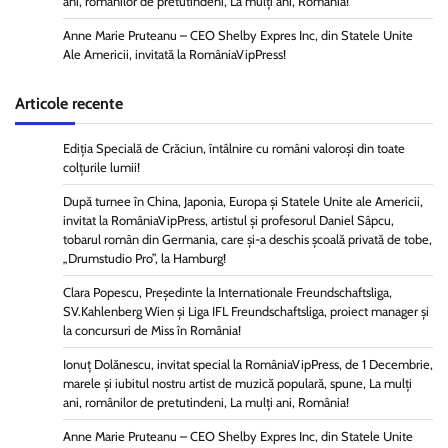
ani, românilor de pretutindeni, La mulți ani, România!
Anne Marie Pruteanu – CEO Shelby Expres Inc, din Statele Unite
Ale Americii, invitată la RomâniaVipPress!
Articole recente
Ediția Specială de Crăciun, întâlnire cu români valoroși din toate
colțurile lumii!
După turnee în China, Japonia, Europa și Statele Unite ale Americii,
invitat la RomâniaVipPress, artistul și profesorul Daniel Sâpcu,
tobarul român din Germania, care și-a deschis școală privată de tobe,
„Drumstudio Pro”, la Hamburg!
Clara Popescu, Președinte la Internationale Freundschaftsliga,
SV.Kahlenberg Wien şi Liga IFL Freundschaftsliga, proiect manager și
la concursuri de Miss în România!
Ionuț Dolănescu, invitat special la RomâniaVipPress, de 1 Decembrie,
marele și iubitul nostru artist de muzică populară, spune, La mulți
ani, românilor de pretutindeni, La mulți ani, România!
Anne Marie Pruteanu – CEO Shelby Expres Inc, din Statele Unite