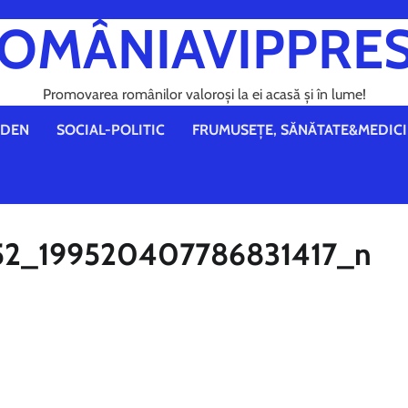
OMÂNIAVIPPRE
Promovarea românilor valoroși la ei acasă și în lume!
DEN
SOCIAL-POLITIC
FRUMUSEȚE, SĂNĂTATE&MEDICI
52_199520407786831417_n