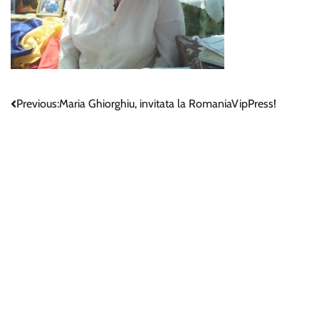
Navigare
Previous:
Maria Ghiorghiu, invitata la RomaniaVipPress!
în
articole