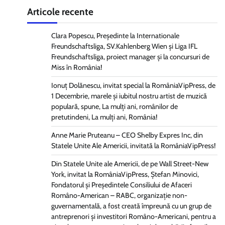
Articole recente
Clara Popescu, Președinte la Internationale
Freundschaftsliga, SV.Kahlenberg Wien şi Liga IFL
Freundschaftsliga, proiect manager și la concursuri de
Miss în România!
Ionuț Dolănescu, invitat special la RomâniaVipPress, de
1 Decembrie, marele și iubitul nostru artist de muzică
populară, spune, La mulți ani, românilor de
pretutindeni, La mulți ani, România!
Anne Marie Pruteanu – CEO Shelby Expres Inc, din
Statele Unite Ale Americii, invitată la RomâniaVipPress!
Din Statele Unite ale Americii, de pe Wall Street-New
York, invitat la RomâniaVipPress, Ștefan Minovici,
Fondatorul și Președintele Consiliului de Afaceri
Româno-American – RABC, organizație non-
guvernamentală, a fost creată împreună cu un grup de
antreprenori și investitori Româno-Americani, pentru a