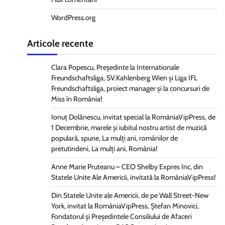
WordPress.org
Articole recente
Clara Popescu, Președinte la Internationale
Freundschaftsliga, SV.Kahlenberg Wien şi Liga IFL
Freundschaftsliga, proiect manager și la concursuri de
Miss în România!
Ionuț Dolănescu, invitat special la RomâniaVipPress, de
1 Decembrie, marele și iubitul nostru artist de muzică
populară, spune, La mulți ani, românilor de
pretutindeni, La mulți ani, România!
Anne Marie Pruteanu – CEO Shelby Expres Inc, din
Statele Unite Ale Americii, invitată la RomâniaVipPress!
Din Statele Unite ale Americii, de pe Wall Street-New
York, invitat la RomâniaVipPress, Ștefan Minovici,
Fondatorul și Președintele Consiliului de Afaceri