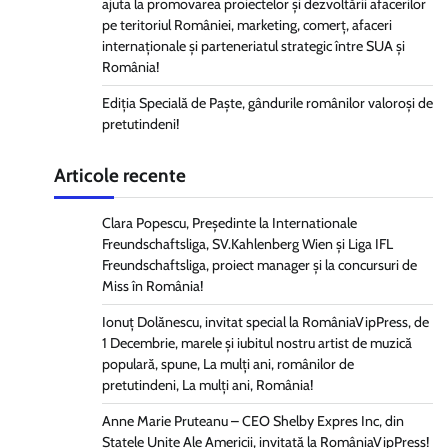
ajuta la promovarea proiectelor și dezvoltării afacerilor
pe teritoriul României, marketing, comerț, afaceri
internaționale și parteneriatul strategic între SUA și
România!
Ediția Specială de Paște, gândurile românilor valoroși de
pretutindeni!
Articole recente
Clara Popescu, Președinte la Internationale
Freundschaftsliga, SV.Kahlenberg Wien şi Liga IFL
Freundschaftsliga, proiect manager și la concursuri de
Miss în România!
Ionuț Dolănescu, invitat special la RomâniaVipPress, de
1 Decembrie, marele și iubitul nostru artist de muzică
populară, spune, La mulți ani, românilor de
pretutindeni, La mulți ani, România!
Anne Marie Pruteanu – CEO Shelby Expres Inc, din
Statele Unite Ale Americii, invitată la RomâniaVipPress!