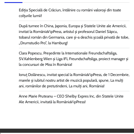
Ediția Specială de Crăciun, întâlnire cu români valoroși din toate
colțurile lumii!
După turnee în China, Japonia, Europa și Statele Unite ale Americii,
invitat la RomâniaVipPress, artistul și profesorul Daniel Sâpcu,
tobarul român din Germania, care și-a deschis școală privată de tobe,
„Drumstudio Pro”, la Hamburg!
Clara Popescu, Președinte la Internationale Freundschaftsliga,
SV.Kahlenberg Wien şi Liga IFL Freundschaftsliga, proiect manager și
la concursuri de Miss în România!
Ionuț Dolănescu, invitat special la RomâniaVipPress, de 1 Decembrie,
marele și iubitul nostru artist de muzică populară, spune, La mulți
ani, românilor de pretutindeni, La mulți ani, România!
Anne Marie Pruteanu – CEO Shelby Expres Inc, din Statele Unite
Ale Americii, invitată la RomâniaVipPress!