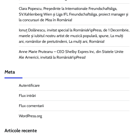
Clara Popescu, Președinte la Internationale Freundschaftsliga,
SV.Kahlenberg Wien şi Liga IFL Freundschaftsliga, proiect manager și
la concursuri de Miss în România!
Ionuț Dolănescu, invitat special la RomâniaVipPress, de 1 Decembrie,
marele și iubitul nostru artist de muzică populară, spune, La mulți
ani, românilor de pretutindeni, La mulți ani, România!
Anne Marie Pruteanu – CEO Shelby Expres Inc, din Statele Unite
Ale Americii, invitată la RomâniaVipPress!
Meta
Autentificare
Flux intrări
Flux comentarii
WordPress.org
Articole recente