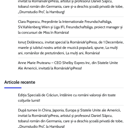
invitat la RomâniaVipPress, artistul și profesorul Daniel Sâpcu,
tobarul român din Germania, care și-a deschis școală privată de tobe,
„Drumstudio Pro”, la Hamburg!
Clara Popescu, Președinte la Internationale Freundschaftsliga,
SV.Kahlenberg Wien şi Liga IFL Freundschaftsliga, proiect manager și
la concursuri de Miss în România!
Ionuț Dolănescu, invitat special la RomâniaVipPress, de 1 Decembrie,
marele și iubitul nostru artist de muzică populară, spune, La mulți
ani, românilor de pretutindeni, La mulți ani, România!
Anne Marie Pruteanu – CEO Shelby Expres Inc, din Statele Unite
Ale Americii, invitată la RomâniaVipPress!
Articole recente
Ediția Specială de Crăciun, întâlnire cu români valoroși din toate
colțurile lumii!
După turnee în China, Japonia, Europa și Statele Unite ale Americii,
invitat la RomâniaVipPress, artistul și profesorul Daniel Sâpcu,
tobarul român din Germania, care și-a deschis școală privată de tobe,
„Drumstudio Pro”, la Hamburg!