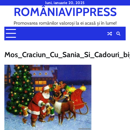
Skip
luni, ianuarie 20, 2025
ROMÂNIAVIPPRESS
to
content
Promovarea românilor valoroși la ei acasă și în lume!
Mos_Craciun_Cu_Sania_Si_Cadouri_bi