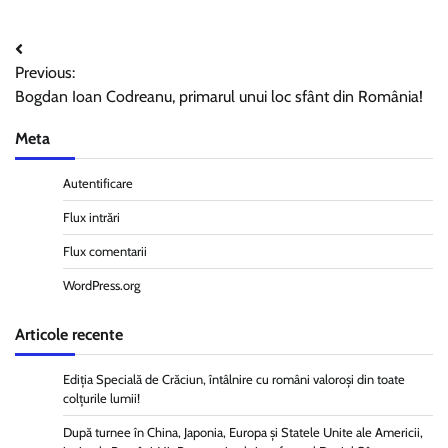
Navigare
Previous:
în
Bogdan Ioan Codreanu, primarul unui loc sfânt din România!
articole
Meta
Autentificare
Flux intrări
Flux comentarii
WordPress.org
Articole recente
Ediția Specială de Crăciun, întâlnire cu români valoroși din toate
colțurile lumii!
După turnee în China, Japonia, Europa și Statele Unite ale Americii,