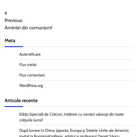
Navigare
Previous:
în
Amintiri din comunism!
articole
Meta
Autentificare
Flux intrări
Flux comentarii
WordPress.org
Articole recente
Ediția Specială de Crăciun, întâlnire cu români valoroși din toate
colțurile lumii!
După turnee în China, Japonia, Europa și Statele Unite ale Americii,
invitat la RomâniaVipPress, artistul și profesorul Daniel Sâpcu,