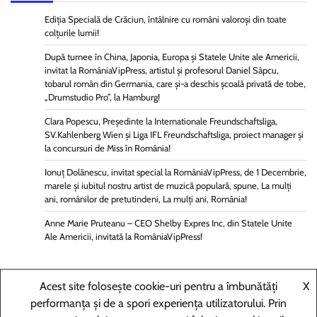
Ediția Specială de Crăciun, întâlnire cu români valoroși din toate
colțurile lumii!
După turnee în China, Japonia, Europa și Statele Unite ale Americii,
invitat la RomâniaVipPress, artistul și profesorul Daniel Sâpcu,
tobarul român din Germania, care și-a deschis școală privată de tobe,
„Drumstudio Pro”, la Hamburg!
Clara Popescu, Președinte la Internationale Freundschaftsliga,
SV.Kahlenberg Wien şi Liga IFL Freundschaftsliga, proiect manager și
la concursuri de Miss în România!
Ionuț Dolănescu, invitat special la RomâniaVipPress, de 1 Decembrie,
marele și iubitul nostru artist de muzică populară, spune, La mulți
ani, românilor de pretutindeni, La mulți ani, România!
Anne Marie Pruteanu – CEO Shelby Expres Inc, din Statele Unite
Ale Americii, invitată la RomâniaVipPress!
Acest site folosește cookie-uri pentru a îmbunătăți
X
performanța și de a spori experiența utilizatorului. Prin