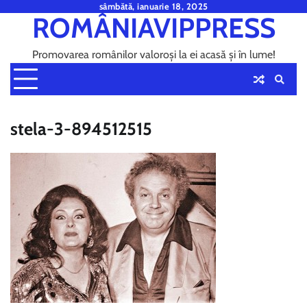
Skip
sâmbătă, ianuarie 18, 2025
ROMÂNIAVIPPRESS
to
content
Promovarea românilor valoroși la ei acasă și în lume!
stela-3-894512515