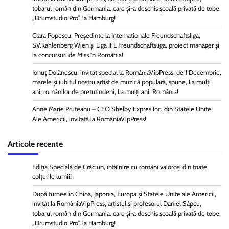
tobarul român din Germania, care și-a deschis școală privată de tobe,
„Drumstudio Pro”, la Hamburg!
Clara Popescu, Președinte la Internationale Freundschaftsliga,
SV.Kahlenberg Wien şi Liga IFL Freundschaftsliga, proiect manager și
la concursuri de Miss în România!
Ionuț Dolănescu, invitat special la RomâniaVipPress, de 1 Decembrie,
marele și iubitul nostru artist de muzică populară, spune, La mulți
ani, românilor de pretutindeni, La mulți ani, România!
Anne Marie Pruteanu – CEO Shelby Expres Inc, din Statele Unite
Ale Americii, invitată la RomâniaVipPress!
Articole recente
Ediția Specială de Crăciun, întâlnire cu români valoroși din toate
colțurile lumii!
După turnee în China, Japonia, Europa și Statele Unite ale Americii,
invitat la RomâniaVipPress, artistul și profesorul Daniel Sâpcu,
tobarul român din Germania, care și-a deschis școală privată de tobe,
„Drumstudio Pro”, la Hamburg!