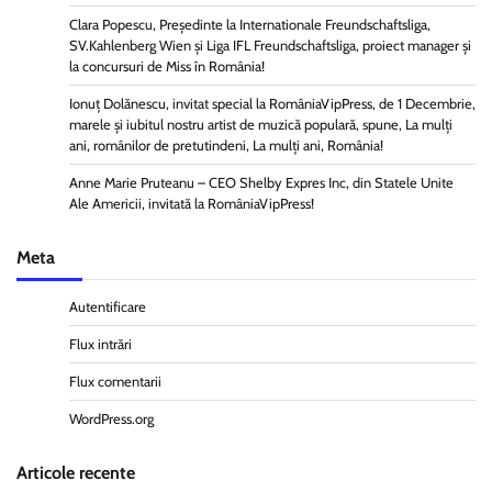
Clara Popescu, Președinte la Internationale Freundschaftsliga,
SV.Kahlenberg Wien şi Liga IFL Freundschaftsliga, proiect manager și
la concursuri de Miss în România!
Ionuț Dolănescu, invitat special la RomâniaVipPress, de 1 Decembrie,
marele și iubitul nostru artist de muzică populară, spune, La mulți
ani, românilor de pretutindeni, La mulți ani, România!
Anne Marie Pruteanu – CEO Shelby Expres Inc, din Statele Unite
Ale Americii, invitată la RomâniaVipPress!
Meta
Autentificare
Flux intrări
Flux comentarii
WordPress.org
Articole recente