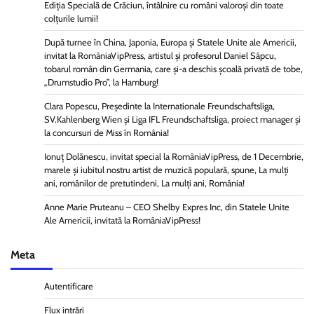
Ediția Specială de Crăciun, întâlnire cu români valoroși din toate
colțurile lumii!
După turnee în China, Japonia, Europa și Statele Unite ale Americii,
invitat la RomâniaVipPress, artistul și profesorul Daniel Sâpcu,
tobarul român din Germania, care și-a deschis școală privată de tobe,
„Drumstudio Pro”, la Hamburg!
Clara Popescu, Președinte la Internationale Freundschaftsliga,
SV.Kahlenberg Wien şi Liga IFL Freundschaftsliga, proiect manager și
la concursuri de Miss în România!
Ionuț Dolănescu, invitat special la RomâniaVipPress, de 1 Decembrie,
marele și iubitul nostru artist de muzică populară, spune, La mulți
ani, românilor de pretutindeni, La mulți ani, România!
Anne Marie Pruteanu – CEO Shelby Expres Inc, din Statele Unite
Ale Americii, invitată la RomâniaVipPress!
Meta
Autentificare
Flux intrări