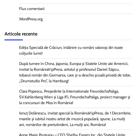
Flux comentarii
WordPress.org
Articole recente
Ediția Specială de Crăciun, întâlnire cu români valoroși din toate
colțurile lumii!
După turnee în China, Japonia, Europa și Statele Unite ale Americii,
invitat la RomâniaVipPress, artistul și profesorul Daniel Sâpcu,
tobarul român din Germania, care și-a deschis școală privată de tobe,
„Drumstudio Pro”, la Hamburg!
Clara Popescu, Președinte la Internationale Freundschaftsliga,
SV.Kahlenberg Wien şi Liga IFL Freundschaftsliga, proiect manager și
la concursuri de Miss în România!
Ionuț Dolănescu, invitat special la RomâniaVipPress, de 1 Decembrie,
marele și iubitul nostru artist de muzică populară, spune, La mulți
ani, românilor de pretutindeni, La mulți ani, România!
Anne Marie Pruteanu – CEO Shelby Expres Inc, din Statele Unite