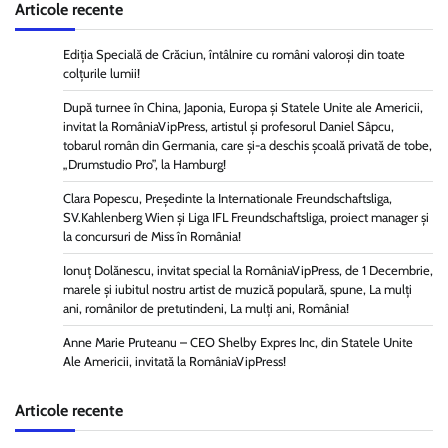
Articole recente
Ediția Specială de Crăciun, întâlnire cu români valoroși din toate
colțurile lumii!
După turnee în China, Japonia, Europa și Statele Unite ale Americii,
invitat la RomâniaVipPress, artistul și profesorul Daniel Sâpcu,
tobarul român din Germania, care și-a deschis școală privată de tobe,
„Drumstudio Pro”, la Hamburg!
Clara Popescu, Președinte la Internationale Freundschaftsliga,
SV.Kahlenberg Wien şi Liga IFL Freundschaftsliga, proiect manager și
la concursuri de Miss în România!
Ionuț Dolănescu, invitat special la RomâniaVipPress, de 1 Decembrie,
marele și iubitul nostru artist de muzică populară, spune, La mulți
ani, românilor de pretutindeni, La mulți ani, România!
Anne Marie Pruteanu – CEO Shelby Expres Inc, din Statele Unite
Ale Americii, invitată la RomâniaVipPress!
Articole recente