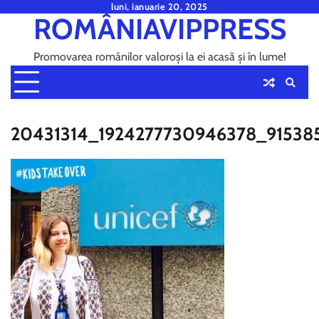
Skip
luni, ianuarie 20, 2025
ROMÂNIAVIPPRESS
to
content
Promovarea românilor valoroși la ei acasă și în lume!
20431314_1924277730946378_91538