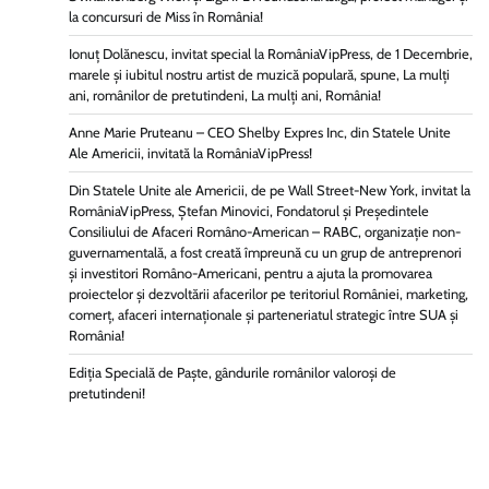
la concursuri de Miss în România!
Ionuț Dolănescu, invitat special la RomâniaVipPress, de 1 Decembrie,
marele și iubitul nostru artist de muzică populară, spune, La mulți
ani, românilor de pretutindeni, La mulți ani, România!
Anne Marie Pruteanu – CEO Shelby Expres Inc, din Statele Unite
Ale Americii, invitată la RomâniaVipPress!
Din Statele Unite ale Americii, de pe Wall Street-New York, invitat la
RomâniaVipPress, Ștefan Minovici, Fondatorul și Președintele
Consiliului de Afaceri Româno-American – RABC, organizație non-
guvernamentală, a fost creată împreună cu un grup de antreprenori
și investitori Româno-Americani, pentru a ajuta la promovarea
proiectelor și dezvoltării afacerilor pe teritoriul României, marketing,
comerț, afaceri internaționale și parteneriatul strategic între SUA și
România!
Ediția Specială de Paște, gândurile românilor valoroși de
pretutindeni!