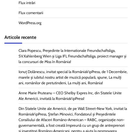
Flux intrări
Flux comentarii
WordPress.org
Articole recente
Clara Popescu, Președinte la Internationale Freundschaftsliga,
SV.Kahlenberg Wien şi Liga IFL Freundschaftsliga, proiect manager și
la concursuri de Miss în România!
Ionuț Dolănescu, invitat special la RomâniaVipPress, de 1 Decembrie,
marele și iubitul nostru artist de muzică populară, spune, La mulți
ani, românilor de pretutindeni, La mulți ani, România!
Anne Marie Pruteanu – CEO Shelby Expres Inc, din Statele Unite
Ale Americii, invitată la RomâniaVipPress!
Din Statele Unite ale Americii, de pe Wall Street-New York, invitat la
RomâniaVipPress, Ștefan Minovici, Fondatorul și Președintele
Consiliului de Afaceri Româno-American – RABC, organizație non-
guvernamentală, a fost creată împreună cu un grup de antreprenori
și investitori Româno-Americani, pentru a ajuta la promovarea