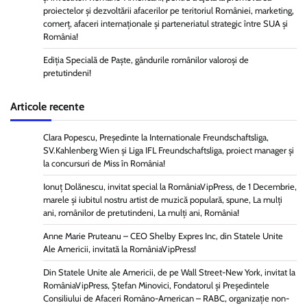
proiectelor și dezvoltării afacerilor pe teritoriul României, marketing,
comerț, afaceri internaționale și parteneriatul strategic între SUA și
România!
Ediția Specială de Paște, gândurile românilor valoroși de
pretutindeni!
Articole recente
Clara Popescu, Președinte la Internationale Freundschaftsliga,
SV.Kahlenberg Wien şi Liga IFL Freundschaftsliga, proiect manager și
la concursuri de Miss în România!
Ionuț Dolănescu, invitat special la RomâniaVipPress, de 1 Decembrie,
marele și iubitul nostru artist de muzică populară, spune, La mulți
ani, românilor de pretutindeni, La mulți ani, România!
Anne Marie Pruteanu – CEO Shelby Expres Inc, din Statele Unite
Ale Americii, invitată la RomâniaVipPress!
Din Statele Unite ale Americii, de pe Wall Street-New York, invitat la
RomâniaVipPress, Ștefan Minovici, Fondatorul și Președintele
Consiliului de Afaceri Româno-American – RABC, organizație non-