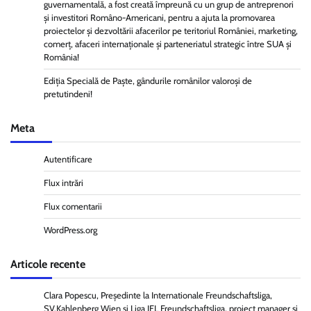
guvernamentală, a fost creată împreună cu un grup de antreprenori
și investitori Româno-Americani, pentru a ajuta la promovarea
proiectelor și dezvoltării afacerilor pe teritoriul României, marketing,
comerț, afaceri internaționale și parteneriatul strategic între SUA și
România!
Ediția Specială de Paște, gândurile românilor valoroși de
pretutindeni!
Meta
Autentificare
Flux intrări
Flux comentarii
WordPress.org
Articole recente
Clara Popescu, Președinte la Internationale Freundschaftsliga,
SV.Kahlenberg Wien şi Liga IFL Freundschaftsliga, proiect manager și