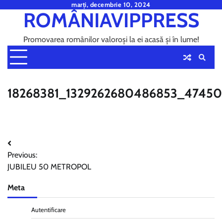
Skip
marți, decembrie 10, 2024
ROMÂNIAVIPPRESS
to
content
Promovarea românilor valoroși la ei acasă și în lume!
18268381_1329262680486853_4745
Navigare
Previous:
în
JUBILEU 50 METROPOL
articole
Meta
Autentificare