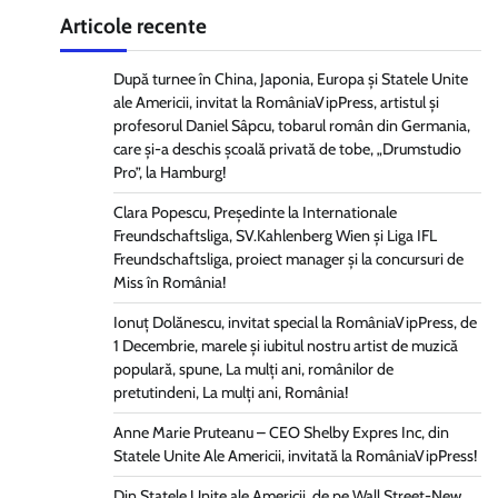
Articole recente
După turnee în China, Japonia, Europa și Statele Unite
ale Americii, invitat la RomâniaVipPress, artistul și
profesorul Daniel Sâpcu, tobarul român din Germania,
care și-a deschis școală privată de tobe, „Drumstudio
Pro”, la Hamburg!
Clara Popescu, Președinte la Internationale
Freundschaftsliga, SV.Kahlenberg Wien şi Liga IFL
Freundschaftsliga, proiect manager și la concursuri de
Miss în România!
Ionuț Dolănescu, invitat special la RomâniaVipPress, de
1 Decembrie, marele și iubitul nostru artist de muzică
populară, spune, La mulți ani, românilor de
pretutindeni, La mulți ani, România!
Anne Marie Pruteanu – CEO Shelby Expres Inc, din
Statele Unite Ale Americii, invitată la RomâniaVipPress!
Din Statele Unite ale Americii, de pe Wall Street-New