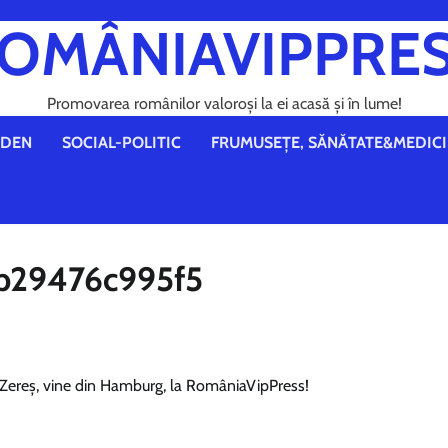
OMÂNIAVIPPRE
Promovarea românilor valoroși la ei acasă și în lume!
DEN
SOCIAL-POLITIC
FRUMUSEȚE, SĂNĂTATE&MEDICI
b29476c995f5
 Zereș, vine din Hamburg, la RomâniaVipPress!