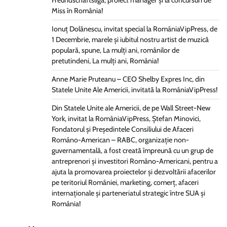
Freundschaftsliga, proiect manager și la concursuri de
Miss în România!
Ionuț Dolănescu, invitat special la RomâniaVipPress, de
1 Decembrie, marele și iubitul nostru artist de muzică
populară, spune, La mulți ani, românilor de
pretutindeni, La mulți ani, România!
Anne Marie Pruteanu – CEO Shelby Expres Inc, din
Statele Unite Ale Americii, invitată la RomâniaVipPress!
Din Statele Unite ale Americii, de pe Wall Street-New
York, invitat la RomâniaVipPress, Ștefan Minovici,
Fondatorul și Președintele Consiliului de Afaceri
Româno-American – RABC, organizație non-
guvernamentală, a fost creată împreună cu un grup de
antreprenori și investitori Româno-Americani, pentru a
ajuta la promovarea proiectelor și dezvoltării afacerilor
pe teritoriul României, marketing, comerț, afaceri
internaționale și parteneriatul strategic între SUA și
România!