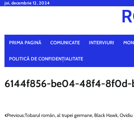
Skip
joi, decembrie 12, 2024
R
to
content
PRIMA PAGINĂ
COMUNICATE
INTERVIURI
MON
POLITICĂ DE CONFIDENȚIALITATE
6144f856-be04-48f4-8f0d-
Navigare
Previous:
Tobarul român, al trupei germane, Black Hawk, Ovidiu
în