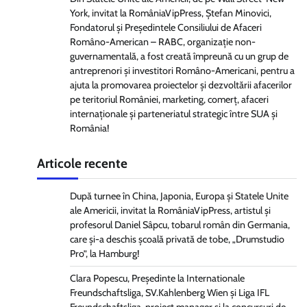
York, invitat la RomâniaVipPress, Ștefan Minovici,
Fondatorul și Președintele Consiliului de Afaceri
Româno-American – RABC, organizație non-
guvernamentală, a fost creată împreună cu un grup de
antreprenori și investitori Româno-Americani, pentru a
ajuta la promovarea proiectelor și dezvoltării afacerilor
pe teritoriul României, marketing, comerț, afaceri
internaționale și parteneriatul strategic între SUA și
România!
Articole recente
După turnee în China, Japonia, Europa și Statele Unite
ale Americii, invitat la RomâniaVipPress, artistul și
profesorul Daniel Sâpcu, tobarul român din Germania,
care și-a deschis școală privată de tobe, „Drumstudio
Pro”, la Hamburg!
Clara Popescu, Președinte la Internationale
Freundschaftsliga, SV.Kahlenberg Wien şi Liga IFL