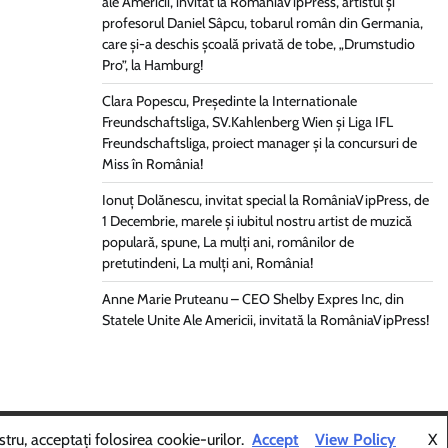
ale Americii, invitat la RomâniaVipPress, artistul și
profesorul Daniel Sâpcu, tobarul român din Germania,
care și-a deschis școală privată de tobe, „Drumstudio
Pro”, la Hamburg!
Clara Popescu, Președinte la Internationale
Freundschaftsliga, SV.Kahlenberg Wien şi Liga IFL
Freundschaftsliga, proiect manager și la concursuri de
Miss în România!
Ionuț Dolănescu, invitat special la RomâniaVipPress, de
1 Decembrie, marele și iubitul nostru artist de muzică
populară, spune, La mulți ani, românilor de
pretutindeni, La mulți ani, România!
Anne Marie Pruteanu – CEO Shelby Expres Inc, din
Statele Unite Ale Americii, invitată la RomâniaVipPress!
Themes
.
tru, acceptați folosirea cookie-urilor.
Accept
View Policy
X