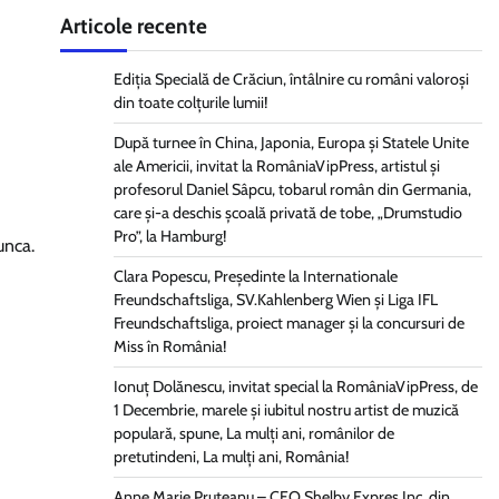
Articole recente
Ediția Specială de Crăciun, întâlnire cu români valoroși
din toate colțurile lumii!
După turnee în China, Japonia, Europa și Statele Unite
ale Americii, invitat la RomâniaVipPress, artistul și
profesorul Daniel Sâpcu, tobarul român din Germania,
care și-a deschis școală privată de tobe, „Drumstudio
Pro”, la Hamburg!
unca.
Clara Popescu, Președinte la Internationale
Freundschaftsliga, SV.Kahlenberg Wien şi Liga IFL
Freundschaftsliga, proiect manager și la concursuri de
Miss în România!
Ionuț Dolănescu, invitat special la RomâniaVipPress, de
1 Decembrie, marele și iubitul nostru artist de muzică
populară, spune, La mulți ani, românilor de
pretutindeni, La mulți ani, România!
Anne Marie Pruteanu – CEO Shelby Expres Inc, din