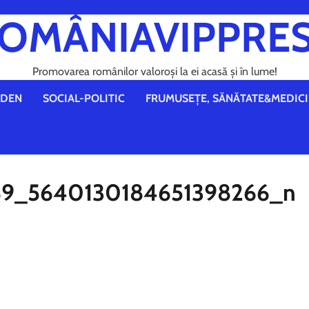
OMÂNIAVIPPRE
Promovarea românilor valoroși la ei acasă și în lume!
DEN
SOCIAL-POLITIC
FRUMUSEȚE, SĂNĂTATE&MEDICI
9_5640130184651398266_n