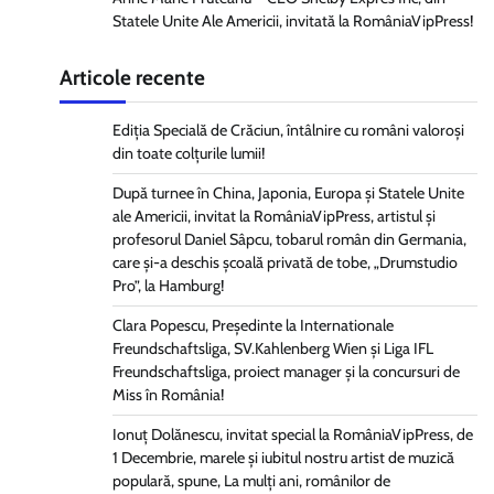
Statele Unite Ale Americii, invitată la RomâniaVipPress!
Articole recente
Ediția Specială de Crăciun, întâlnire cu români valoroși
din toate colțurile lumii!
După turnee în China, Japonia, Europa și Statele Unite
ale Americii, invitat la RomâniaVipPress, artistul și
profesorul Daniel Sâpcu, tobarul român din Germania,
care și-a deschis școală privată de tobe, „Drumstudio
Pro”, la Hamburg!
Clara Popescu, Președinte la Internationale
Freundschaftsliga, SV.Kahlenberg Wien şi Liga IFL
Freundschaftsliga, proiect manager și la concursuri de
Miss în România!
Ionuț Dolănescu, invitat special la RomâniaVipPress, de
1 Decembrie, marele și iubitul nostru artist de muzică
populară, spune, La mulți ani, românilor de