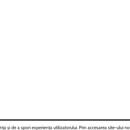
ght © 2025
ROMÂNIAVIPPRESS
Theme: Random News By
Adore 
 și de a spori experiența utilizatorului. Prin accesarea site-ului nos