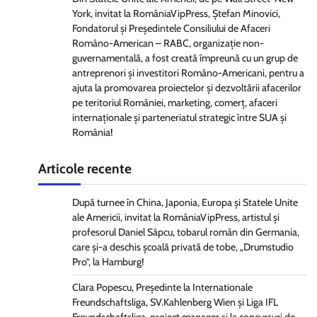
York, invitat la RomâniaVipPress, Ștefan Minovici,
Fondatorul și Președintele Consiliului de Afaceri
Româno-American – RABC, organizație non-
guvernamentală, a fost creată împreună cu un grup de
antreprenori și investitori Româno-Americani, pentru a
ajuta la promovarea proiectelor și dezvoltării afacerilor
pe teritoriul României, marketing, comerț, afaceri
internaționale și parteneriatul strategic între SUA și
România!
Articole recente
După turnee în China, Japonia, Europa și Statele Unite
ale Americii, invitat la RomâniaVipPress, artistul și
profesorul Daniel Sâpcu, tobarul român din Germania,
care și-a deschis școală privată de tobe, „Drumstudio
Pro”, la Hamburg!
Clara Popescu, Președinte la Internationale
Freundschaftsliga, SV.Kahlenberg Wien şi Liga IFL