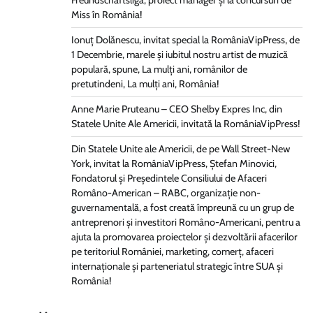
Freundschaftsliga, proiect manager și la concursuri de
Miss în România!
Ionuț Dolănescu, invitat special la RomâniaVipPress, de
1 Decembrie, marele și iubitul nostru artist de muzică
populară, spune, La mulți ani, românilor de
pretutindeni, La mulți ani, România!
Anne Marie Pruteanu – CEO Shelby Expres Inc, din
Statele Unite Ale Americii, invitată la RomâniaVipPress!
Din Statele Unite ale Americii, de pe Wall Street-New
York, invitat la RomâniaVipPress, Ștefan Minovici,
Fondatorul și Președintele Consiliului de Afaceri
Româno-American – RABC, organizație non-
guvernamentală, a fost creată împreună cu un grup de
antreprenori și investitori Româno-Americani, pentru a
ajuta la promovarea proiectelor și dezvoltării afacerilor
pe teritoriul României, marketing, comerț, afaceri
internaționale și parteneriatul strategic între SUA și
România!