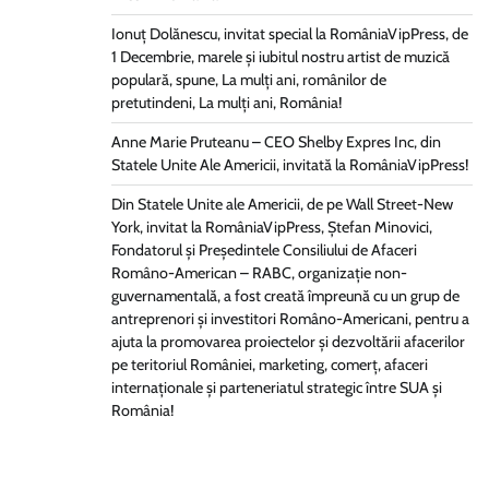
Ionuț Dolănescu, invitat special la RomâniaVipPress, de
1 Decembrie, marele și iubitul nostru artist de muzică
populară, spune, La mulți ani, românilor de
pretutindeni, La mulți ani, România!
Anne Marie Pruteanu – CEO Shelby Expres Inc, din
Statele Unite Ale Americii, invitată la RomâniaVipPress!
Din Statele Unite ale Americii, de pe Wall Street-New
York, invitat la RomâniaVipPress, Ștefan Minovici,
Fondatorul și Președintele Consiliului de Afaceri
Româno-American – RABC, organizație non-
guvernamentală, a fost creată împreună cu un grup de
antreprenori și investitori Româno-Americani, pentru a
ajuta la promovarea proiectelor și dezvoltării afacerilor
pe teritoriul României, marketing, comerț, afaceri
internaționale și parteneriatul strategic între SUA și
România!