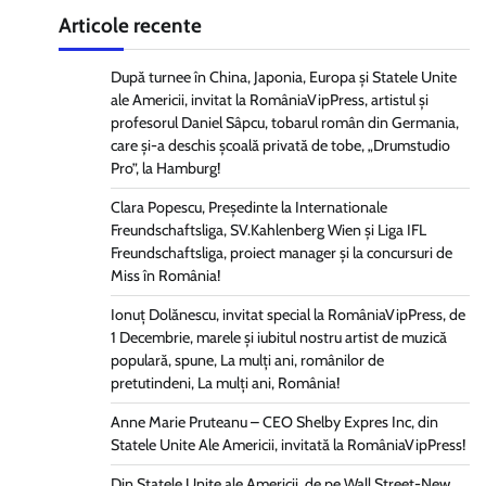
Articole recente
După turnee în China, Japonia, Europa și Statele Unite
ale Americii, invitat la RomâniaVipPress, artistul și
profesorul Daniel Sâpcu, tobarul român din Germania,
care și-a deschis școală privată de tobe, „Drumstudio
Pro”, la Hamburg!
Clara Popescu, Președinte la Internationale
Freundschaftsliga, SV.Kahlenberg Wien şi Liga IFL
Freundschaftsliga, proiect manager și la concursuri de
Miss în România!
Ionuț Dolănescu, invitat special la RomâniaVipPress, de
1 Decembrie, marele și iubitul nostru artist de muzică
populară, spune, La mulți ani, românilor de
pretutindeni, La mulți ani, România!
Anne Marie Pruteanu – CEO Shelby Expres Inc, din
Statele Unite Ale Americii, invitată la RomâniaVipPress!
Din Statele Unite ale Americii, de pe Wall Street-New