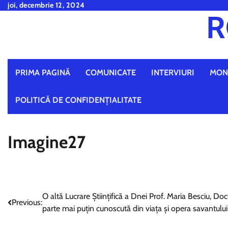
Skip
joi, decembrie 12, 2024
R
to
content
PRIMA PAGINĂ
COMUNICATE
INTERVIURI
MON
POLITICĂ DE CONFIDENȚIALITATE
Imagine27
Navigare
O altă Lucrare Științifică a Dnei Prof. Maria Besciu, Doc
Previous:
parte mai puţin cunoscută din viaţa şi opera savantul
în