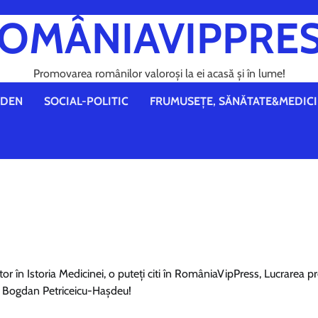
OMÂNIAVIPPRE
Promovarea românilor valoroși la ei acasă și în lume!
DEN
SOCIAL-POLITIC
FRUMUSEȚE, SĂNĂTATE&MEDICI
tor în Istoria Medicinei, o puteți citi în RomâniaVipPress, Lucrarea p
ui Bogdan Petriceicu-Haşdeu!