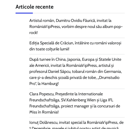
Articole recente
Artistul român, Dumitru Ovidiu Făurică, invitat la
RomâniaVipPress, vorbim despre noul său album pop-
rock!
Ediția Specială de Crăciun, întâlnire cu români valoroși
din toate colțurile lumii!
După turnee în China, Japonia, Europa și Statele Unite
ale Americii, invitat la RomâniaVipPress, artistul și
profesorul Daniel Sâpcu, tobarul român din Germania,
care și-a deschis școală privată de tobe, „Drumstudio
Pro”, la Hamburg!
Clara Popescu, Președinte la Internationale
Freundschaftsliga, SV.Kahlenberg Wien şi Liga IFL
Freundschaftsliga, proiect manager și la concursuri de
Miss în România!
Ionuț Dolănescu, invitat special la RomâniaVipPress, de
1 Decembrie, marele și iubitul nostru artist de muzică