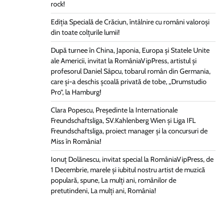
rock!
Ediția Specială de Crăciun, întâlnire cu români valoroși
din toate colțurile lumii!
După turnee în China, Japonia, Europa și Statele Unite
ale Americii, invitat la RomâniaVipPress, artistul și
profesorul Daniel Sâpcu, tobarul român din Germania,
care și-a deschis școală privată de tobe, „Drumstudio
Pro”, la Hamburg!
Clara Popescu, Președinte la Internationale
Freundschaftsliga, SV.Kahlenberg Wien şi Liga IFL
Freundschaftsliga, proiect manager și la concursuri de
Miss în România!
Ionuț Dolănescu, invitat special la RomâniaVipPress, de
1 Decembrie, marele și iubitul nostru artist de muzică
populară, spune, La mulți ani, românilor de
pretutindeni, La mulți ani, România!