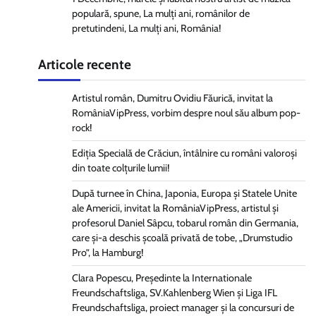
populară, spune, La mulți ani, românilor de
pretutindeni, La mulți ani, România!
Articole recente
Artistul român, Dumitru Ovidiu Făurică, invitat la
RomâniaVipPress, vorbim despre noul său album pop-
rock!
Ediția Specială de Crăciun, întâlnire cu români valoroși
din toate colțurile lumii!
După turnee în China, Japonia, Europa și Statele Unite
ale Americii, invitat la RomâniaVipPress, artistul și
profesorul Daniel Sâpcu, tobarul român din Germania,
care și-a deschis școală privată de tobe, „Drumstudio
Pro”, la Hamburg!
Clara Popescu, Președinte la Internationale
Freundschaftsliga, SV.Kahlenberg Wien şi Liga IFL
Freundschaftsliga, proiect manager și la concursuri de