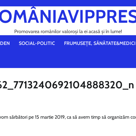
OMÂNIAVIPPRE
Promovarea românilor valoroși la ei acasă și în lume!
DEN
SOCIAL-POLITIC
FRUMUSEȚE, SĂNĂTATE&MEDICI
62_7713240692104888320_n
 vom sărbători pe 15 martie 2019, ca să avem timp să organizăm co