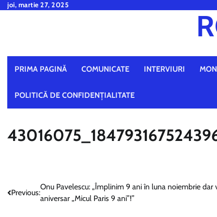
Skip
joi, martie 27, 2025
R
to
content
PRIMA PAGINĂ
COMUNICATE
INTERVIURI
MON
POLITICĂ DE CONFIDENȚIALITATE
43016075_18479316752439
Navigare
Onu Pavelescu: „Împlinim 9 ani în luna noiembrie dar
Previous:
aniversar „Micul Paris 9 ani”!”
în