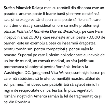
Ștefan Minovici:
Relația mea cu românii din diaspora este un
paradox, anume, poate fi foarte bună și extrem de strânsă,
sau, și nu exagerez când spun asta, poate să fie una în care
sunt demonizat și considerat un om cu multe probleme și
păcate.
Festivalul România Day on Broadway
, pe care l-am
început în anul 2000 și care reunește anual peste 70.000 de
oameni este un exemplu a ceea ce înseamnă dragostea
pentru românism, pentru compatrioți și pentru valorile
noastre. Suportul pe care îl oferim noi celor care au nevoie de
un loc de muncă, un consult medical, un sfat juridic sau
promovarea și lobby-ul pentru România, inclusiv la
Washington DC, (programul Visa Waiver), sunt niște lucruri pe
care mă străduiesc să le ofer comunității noastre, alături de
echipa mea. Îmi iubesc compatrioții fără să aștept nimic în
regim de reciprocitate din partea lor. În plus, regretabil,
românii noștri din America rămân la fel de fragmentați ca și
cei din România.