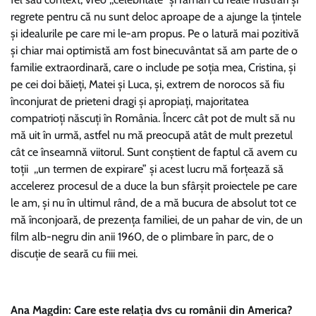
regrete pentru că nu sunt deloc aproape de a ajunge la țintele
și idealurile pe care mi le-am propus. Pe o latură mai pozitivă
și chiar mai optimistă am fost binecuvântat să am parte de o
familie extraordinară, care o include pe soția mea, Cristina, și
pe cei doi băieți, Matei și Luca, și, extrem de norocos să fiu
înconjurat de prieteni dragi și apropiați, majoritatea
compatrioți născuți în România. Încerc cât pot de mult să nu
mă uit în urmă, astfel nu mă preocupă atât de mult prezetul
cât ce înseamnă viitorul. Sunt conștient de faptul că avem cu
toții ,,un termen de expirare” și acest lucru mă forțează să
accelerez procesul de a duce la bun sfârșit proiectele pe care
le am, și nu în ultimul rând, de a mă bucura de absolut tot ce
mă înconjoară, de prezența familiei, de un pahar de vin, de un
film alb-negru din anii 1960, de o plimbare în parc, de o
discuție de seară cu fiii mei.
Ana Magdin: Care este relația dvs cu românii din America?