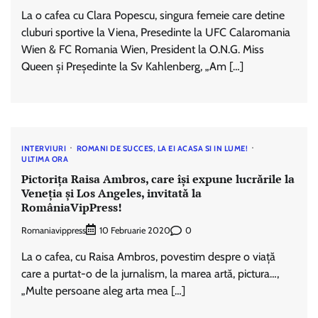
La o cafea cu Clara Popescu, singura femeie care detine
cluburi sportive la Viena, Presedinte la UFC Calaromania
Wien & FC Romania Wien, President la O.N.G. Miss
Queen şi Preşedinte la Sv Kahlenberg, „Am […]
INTERVIURI
ROMANI DE SUCCES, LA EI ACASA SI IN LUME!
ULTIMA ORA
Pictorița Raisa Ambros, care își expune lucrările la
Veneția și Los Angeles, invitată la
RomâniaVipPress!
Romaniavippress
0
10 Februarie 2020
La o cafea, cu Raisa Ambros, povestim despre o viață
care a purtat-o de la jurnalism, la marea artă, pictura…,
„Multe persoane aleg arta mea […]