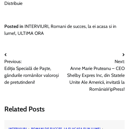
Distribuie
Posted in
INTERVIURI
,
Romani de succes, la ei acasa si in
lume!
,
ULTIMA ORA
Navigare
Previous:
Next:
în
Ediția Specială de Paște,
Anne Marie Pruteanu – CEO
articole
gândurile românilor valoroși
Shelby Expres Inc, din Statele
de pretutindeni!
Unite Ale Americii, invitată la
RomâniaVipPress!
Related Posts
INTERVIURI
ROMANI DE SUCCES, LA EI ACASA SI IN LUME!