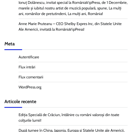
Ionuț Dolănescu, invitat special la RomâniaVipPress, de 1 Decembrie,
marele și iubitul nostru artist de muzică populară, spune, La mulți
ani, românilor de pretutindeni, La mulți ani, România!
Anne Marie Pruteanu – CEO Shelby Expres Inc, din Statele Unite
Ale Americii, invitată la RomâniaVipPress!
Meta
Autentificare
Flux intrări
Flux comentarii
WordPress.org
Articole recente
Ediția Specială de Crăciun, întâlnire cu români valoroși din toate
colțurile lumii!
După turnee în China, Japonia, Europa și Statele Unite ale Americii,