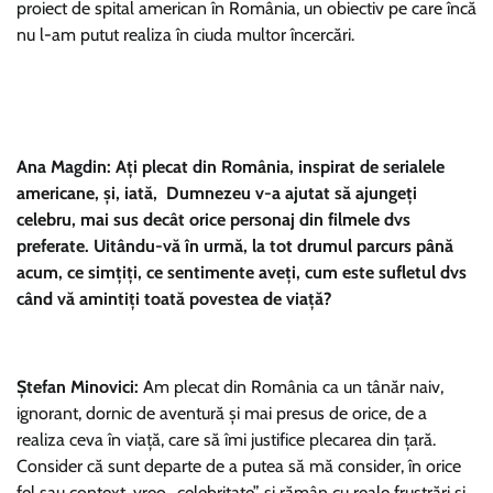
proiect de spital american în România, un obiectiv pe care încă
nu l-am putut realiza în ciuda multor încercări.
Ana Magdin: Ați plecat din România, inspirat de serialele
americane, și, iată, Dumnezeu v-a ajutat să ajungeți
celebru, mai sus decât orice personaj din filmele dvs
preferate. Uitându-vă în urmă, la tot drumul parcurs până
acum, ce simțiți, ce sentimente aveți, cum este sufletul dvs
când vă amintiți toată povestea de viață?
Ștefan Minovici:
Am plecat din România ca un tânăr naiv,
ignorant, dornic de aventură și mai presus de orice, de a
realiza ceva în viață, care să îmi justifice plecarea din țară.
Consider că sunt departe de a putea să mă consider, în orice
fel sau context, vreo ,,celebritate” și rămân cu reale frustrări și