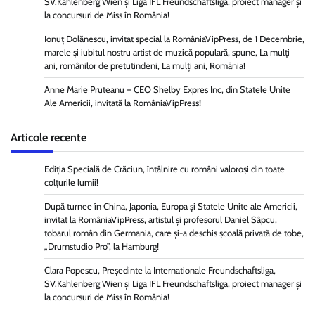
SV.Kahlenberg Wien şi Liga IFL Freundschaftsliga, proiect manager și
la concursuri de Miss în România!
Ionuț Dolănescu, invitat special la RomâniaVipPress, de 1 Decembrie,
marele și iubitul nostru artist de muzică populară, spune, La mulți
ani, românilor de pretutindeni, La mulți ani, România!
Anne Marie Pruteanu – CEO Shelby Expres Inc, din Statele Unite
Ale Americii, invitată la RomâniaVipPress!
Articole recente
Ediția Specială de Crăciun, întâlnire cu români valoroși din toate
colțurile lumii!
După turnee în China, Japonia, Europa și Statele Unite ale Americii,
invitat la RomâniaVipPress, artistul și profesorul Daniel Sâpcu,
tobarul român din Germania, care și-a deschis școală privată de tobe,
„Drumstudio Pro”, la Hamburg!
Clara Popescu, Președinte la Internationale Freundschaftsliga,
SV.Kahlenberg Wien şi Liga IFL Freundschaftsliga, proiect manager și
la concursuri de Miss în România!