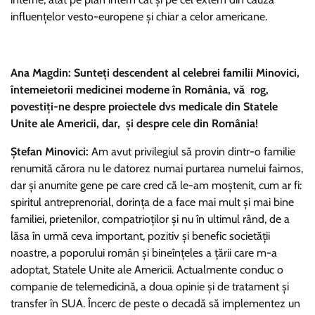
influențelor vesto-europene și chiar a celor americane.
Ana Magdin: Sunteți descendent al celebrei familii Minovici,
întemeietorii medicinei moderne în România, vă rog,
povestiți-ne despre proiectele dvs medicale din Statele
Unite ale Americii, dar, și despre cele din România!
Ștefan Minovici:
Am avut privilegiul să provin dintr-o familie
renumită cărora nu le datorez numai purtarea numelui faimos,
dar și anumite gene pe care cred că le-am moștenit, cum ar fi:
spiritul antreprenorial, dorința de a face mai mult și mai bine
familiei, prietenilor, compatrioților și nu în ultimul rând, de a
lăsa în urmă ceva important, pozitiv și benefic societății
noastre, a poporului român și bineînțeles a țării care m-a
adoptat, Statele Unite ale Americii. Actualmente conduc o
companie de telemedicină, a doua opinie și de tratament și
transfer în SUA. Încerc de peste o decadă să implementez un