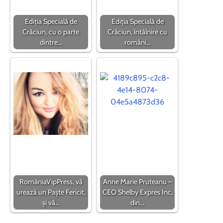
Ediția Specială de
Ediția Specială de
Crăciun, cu o parte
Crăciun, întâlnire cu
dintre…
români…
RomâniaVipPress, vă
Anne Marie Pruteanu –
urează un Paște Fericit,
CEO Shelby Expres Inc,
și vă…
din…