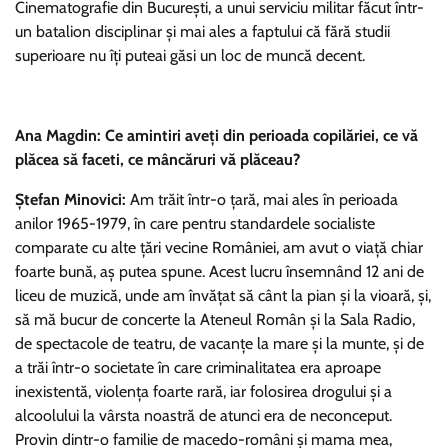
Cinematografie din București, a unui serviciu militar făcut într-
un batalion disciplinar și mai ales a faptului că fără studii
superioare nu îți puteai găsi un loc de muncă decent.
Ana Magdin: Ce amintiri aveți din perioada copilăriei, ce vă
plăcea să faceti, ce mâncăruri vă plăceau?
Ștefan Minovici:
Am trăit într-o țară, mai ales în perioada
anilor 1965-1979, în care pentru standardele socialiste
comparate cu alte țări vecine României, am avut o viață chiar
foarte bună, aș putea spune. Acest lucru însemnând 12 ani de
liceu de muzică, unde am învățat să cânt la pian și la vioară, și,
să mă bucur de concerte la Ateneul Român și la Sala Radio,
de spectacole de teatru, de vacanțe la mare și la munte, și de
a trăi într-o societate în care criminalitatea era aproape
inexistentă, violența foarte rară, iar folosirea drogului și a
alcoolului la vârsta noastră de atunci era de neconceput.
Provin dintr-o familie de macedo-români și mama mea,