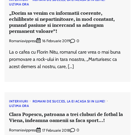
ULTIMA ORA
„Dorim sa venim cu informatii coerente,
echilibrate si nepartinitoare, in mod constant,
punand pasiune si incercand sa adaugam
permanent valoare”!
Romaniavippress
0
16 Februarie 2019
La o cafea cu Florin Nitu, romanul care vrea o mai buna
promovare a rock-ului in tara noastra, „Marturisesc ca
acest demers al nostru, care, […]
INTERVIURI
ROMANI DE SUCCES, LA EI ACASA SI IN LUME!
ULTIMA ORA
Clara Popescu, patroana a trei cluburi de fotbal la
Viena, indeamna oamenii sa faca sport…!
Romaniavippress
0
17 Februarie 2018