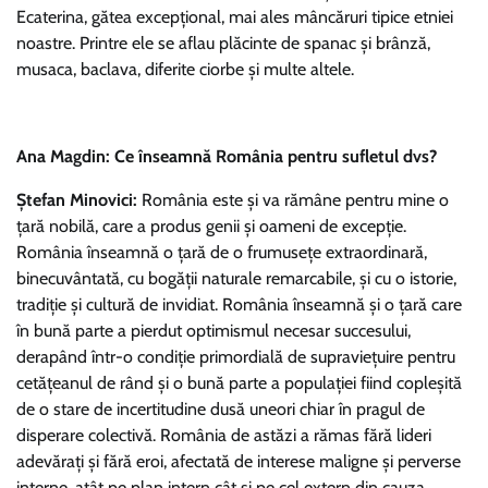
Ecaterina, gătea excepțional, mai ales mâncăruri tipice etniei
noastre. Printre ele se aflau plăcinte de spanac și brânză,
musaca, baclava, diferite ciorbe și multe altele.
Ana Magdin: Ce înseamnă România pentru sufletul dvs?
Ștefan Minovici:
România este și va rămâne pentru mine o
țară nobilă, care a produs genii și oameni de excepție.
România înseamnă o țară de o frumusețe extraordinară,
binecuvântată, cu bogății naturale remarcabile, și cu o istorie,
tradiție și cultură de invidiat. România înseamnă și o țară care
în bună parte a pierdut optimismul necesar succesului,
derapând într-o condiție primordială de supraviețuire pentru
cetățeanul de rând și o bună parte a populației fiind copleșită
de o stare de incertitudine dusă uneori chiar în pragul de
disperare colectivă. România de astăzi a rămas fără lideri
adevărați și fără eroi, afectată de interese maligne și perverse
interne, atât pe plan intern cât și pe cel extern din cauza