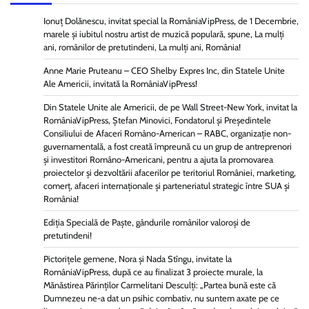
Ionuț Dolănescu, invitat special la RomâniaVipPress, de 1 Decembrie,
marele și iubitul nostru artist de muzică populară, spune, La mulți
ani, românilor de pretutindeni, La mulți ani, România!
Anne Marie Pruteanu – CEO Shelby Expres Inc, din Statele Unite
Ale Americii, invitată la RomâniaVipPress!
Din Statele Unite ale Americii, de pe Wall Street-New York, invitat la
RomâniaVipPress, Ștefan Minovici, Fondatorul și Președintele
Consiliului de Afaceri Româno-American – RABC, organizație non-
guvernamentală, a fost creată împreună cu un grup de antreprenori
și investitori Româno-Americani, pentru a ajuta la promovarea
proiectelor și dezvoltării afacerilor pe teritoriul României, marketing,
comerț, afaceri internaționale și parteneriatul strategic între SUA și
România!
Ediția Specială de Paște, gândurile românilor valoroși de
pretutindeni!
Pictorițele gemene, Nora și Nada Stîngu, invitate la
RomâniaVipPress, după ce au finalizat 3 proiecte murale, la
Mănăstirea Părinților Carmelitani Desculți: „Partea bună este că
Dumnezeu ne-a dat un psihic combativ, nu suntem axate pe ce