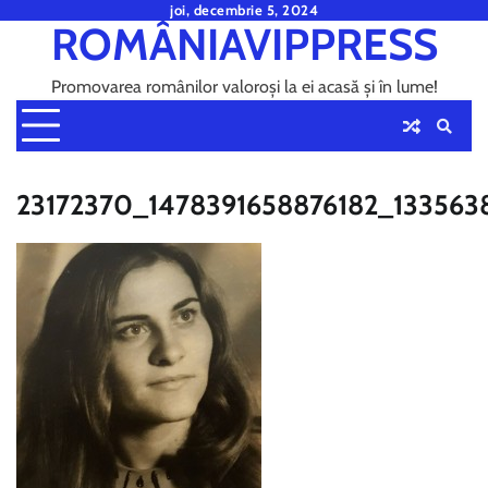
Skip
joi, decembrie 5, 2024
ROMÂNIAVIPPRESS
to
content
Promovarea românilor valoroși la ei acasă și în lume!
23172370_1478391658876182_133563