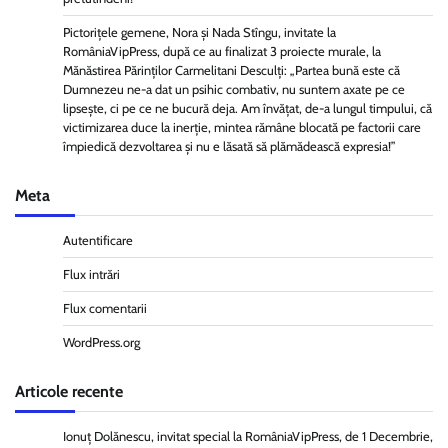
Pictorițele gemene, Nora și Nada Stîngu, invitate la
RomâniaVipPress, după ce au finalizat 3 proiecte murale, la
Mănăstirea Părinților Carmelitani Desculți: „Partea bună este că
Dumnezeu ne-a dat un psihic combativ, nu suntem axate pe ce
lipsește, ci pe ce ne bucură deja. Am învățat, de-a lungul timpului, că
victimizarea duce la inerție, mintea rămâne blocată pe factorii care
împiedică dezvoltarea și nu e lăsată să plămădească expresia!”
Meta
Autentificare
Flux intrări
Flux comentarii
WordPress.org
Articole recente
Ionuț Dolănescu, invitat special la RomâniaVipPress, de 1 Decembrie,