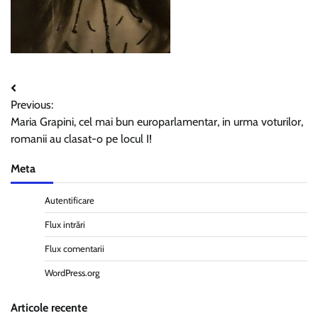
Navigare
Previous:
în
Maria Grapini, cel mai bun europarlamentar, in urma voturilor,
articole
romanii au clasat-o pe locul I!
Meta
Autentificare
Flux intrări
Flux comentarii
WordPress.org
Articole recente