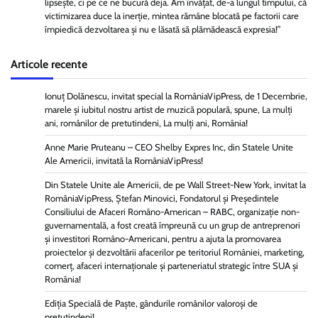
lipsește, ci pe ce ne bucură deja. Am învățat, de-a lungul timpului, că
victimizarea duce la inerție, mintea rămâne blocată pe factorii care
împiedică dezvoltarea și nu e lăsată să plămădească expresia!”
Articole recente
Ionuț Dolănescu, invitat special la RomâniaVipPress, de 1 Decembrie,
marele și iubitul nostru artist de muzică populară, spune, La mulți
ani, românilor de pretutindeni, La mulți ani, România!
Anne Marie Pruteanu – CEO Shelby Expres Inc, din Statele Unite
Ale Americii, invitată la RomâniaVipPress!
Din Statele Unite ale Americii, de pe Wall Street-New York, invitat la
RomâniaVipPress, Ștefan Minovici, Fondatorul și Președintele
Consiliului de Afaceri Româno-American – RABC, organizație non-
guvernamentală, a fost creată împreună cu un grup de antreprenori
și investitori Româno-Americani, pentru a ajuta la promovarea
proiectelor și dezvoltării afacerilor pe teritoriul României, marketing,
comerț, afaceri internaționale și parteneriatul strategic între SUA și
România!
Ediția Specială de Paște, gândurile românilor valoroși de
pretutindeni!