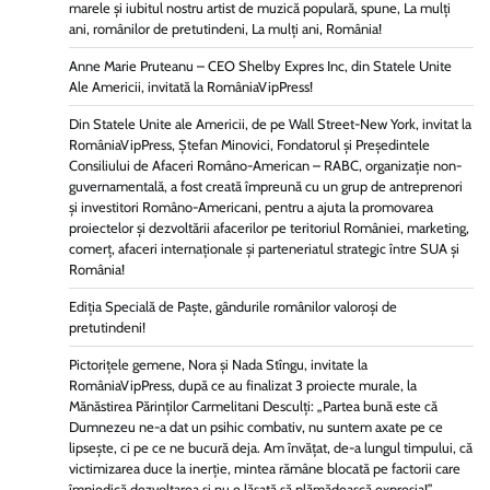
marele și iubitul nostru artist de muzică populară, spune, La mulți
ani, românilor de pretutindeni, La mulți ani, România!
Anne Marie Pruteanu – CEO Shelby Expres Inc, din Statele Unite
Ale Americii, invitată la RomâniaVipPress!
Din Statele Unite ale Americii, de pe Wall Street-New York, invitat la
RomâniaVipPress, Ștefan Minovici, Fondatorul și Președintele
Consiliului de Afaceri Româno-American – RABC, organizație non-
guvernamentală, a fost creată împreună cu un grup de antreprenori
și investitori Româno-Americani, pentru a ajuta la promovarea
proiectelor și dezvoltării afacerilor pe teritoriul României, marketing,
comerț, afaceri internaționale și parteneriatul strategic între SUA și
România!
Ediția Specială de Paște, gândurile românilor valoroși de
pretutindeni!
Pictorițele gemene, Nora și Nada Stîngu, invitate la
RomâniaVipPress, după ce au finalizat 3 proiecte murale, la
Mănăstirea Părinților Carmelitani Desculți: „Partea bună este că
Dumnezeu ne-a dat un psihic combativ, nu suntem axate pe ce
lipsește, ci pe ce ne bucură deja. Am învățat, de-a lungul timpului, că
victimizarea duce la inerție, mintea rămâne blocată pe factorii care
împiedică dezvoltarea și nu e lăsată să plămădească expresia!”